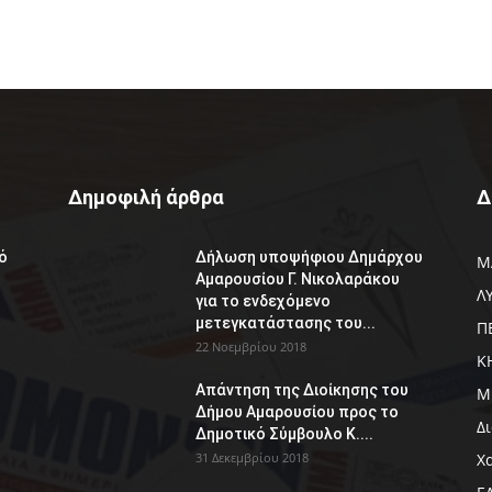
Δημοφιλή άρθρα
Δ
ό
Δήλωση υποψήφιου Δημάρχου
Μ
Αμαρουσίου Γ. Νικολαράκου
Λ
για το ενδεχόμενο
μετεγκατάστασης του...
Π
22 Νοεμβρίου 2018
Κ
Απάντηση της Διοίκησης του
Μ
Δήμου Αμαρουσίου προς το
Δ
Δημοτικό Σύμβουλο Κ....
31 Δεκεμβρίου 2018
Χ