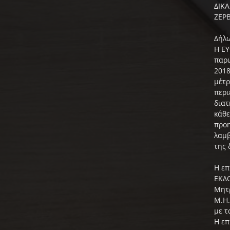
ΔΙΚ
ΖΕΡΒ
Δήλω
Η ΕΥ
παρώ
2018
μέτρ
περι
διατ
κάθε
προη
λαμβ
της 
Η επ
ΕΚΔΟ
Μητρ
Μ.Η.
με τ
Η επ