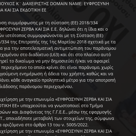
ΑΙΟΥΧΟΣ Κ` ΔΙΑΧΕΙΡΙΣΤΗΣ DOMAIN NAME: ΕΥΦΡΟΣΥΝΗ
Α ΚΑΙ ΣΙΑ ΕΚΔΟΤΙΚΗ ΕΕ
ση συμμόρφωσης με τη σύσταση (ΕΕ) 2018/334
ΦΡΟΣΥΝΗ ΖΕΡΒΑ ΚΑΙ ΣΙΑ Ε.Ε. δηλώνει ότι η ίδια και ο
ν ιστότοπος συμμορφώνονται με τη Σύσταση (ΕΕ)
/334 της Επιτροπής της 1ης Μαρτίου 2018 σχετικά με τα
α για την αποτελεσματική αντιμετώπιση του παράνομου
εχομένου στο διαδίκτυο (L63) και ότι στο πλαίσιο αυτό
ηρεί το δικαίωμα να μην δημοσιεύει ή/και να αφαιρεί
 περιεχόμενο το οποίο κρίνει ότι είναι παράνομο, χωρίς
γούμενη ενημέρωση ή άδεια του χρήστη, καθώς και να
άνει κάθε αναγκαίο προληπτικό μέτρο για την αποτροπή
διάδοσης παράνομου περιεχομένου.
ιχείρηση με την επωνυμία «ΕΥΦΡΟΣΥΝΗ ΖΕΡΒΑ ΚΑΙ ΣΙΑ
ΤΙΚΗ ΕΕ» υποχρεούται να γνωστοποιεί στο Τμήμα
ώων και Διαφάνειας της Γ.Γ.Ε.Ε., μέσω της εφαρμογής
Τ., οποιαδήποτε μεταβολή των στοιχείων της, σύμφωνα
α οριζόμενα στο άρθρο 13 του ν. 5005/2022.
ιχείρηση με την επωνυμία «ΕΥΦΡΟΣΥΝΗ ΖΕΡΒΑ ΚΑΙ ΣΙΑ