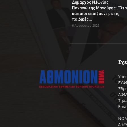
Δήμαρχος Ν.Ιωνίας
Παναγιώτης Μανούρης: “Ότα
κάποιοι «παίζουν» με τις
παιδικές...
6 Αυγούστου 2026
Σχε
Υπου
ΕΥΦΡ
Έδρα
ΑΦΜ:
Τηλ.
Emai
ΝΟΜ
ΔΙΕ