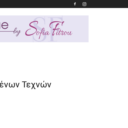
μένων Τεχνών