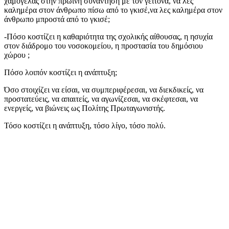
χαμογελάς στην πρωινή συνάντηση με τον γείτονα, να λες
καλημέρα στον άνθρωπο πίσω από το γκισέ,να λες καλημέρα στον
άνθρωπο μπροστά από το γκισέ;
-Πόσο κοστίζει η καθαριότητα της σχολικής αίθουσας, η ησυχία
στον διάδρομο του νοσοκομείου, η προστασία του δημόσιου
χώρου ;
Πόσο λοιπόν κοστίζει η ανάπτυξη;
Όσο στοιχίζει να είσαι, να συμπεριφέρεσαι, να διεκδικείς, να
προστατεύεις, να απαιτείς, να αγωνίζεσαι, να σκέφτεσαι, να
ενεργείς, να βιώνεις ως Πολίτης Πρωταγωνιστής.
Τόσο κοστίζει η ανάπτυξη, τόσο λίγο, τόσο πολύ.