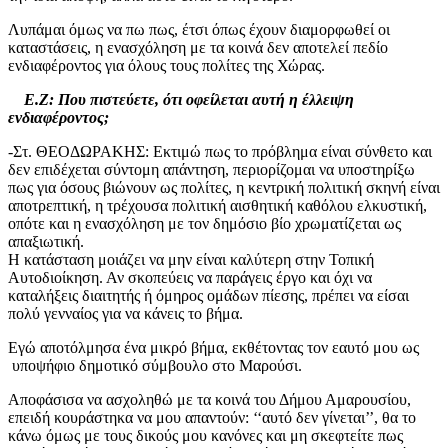
Λυπάμαι όμως να πω πως, έτσι όπως έχουν διαμορφωθεί οι
καταστάσεις, η ενασχόληση με τα κοινά δεν αποτελεί πεδίο
ενδιαφέροντος για όλους τους πολίτες της Χώρας.
Ε.Ζ: Που πιστεύετε, ότι οφείλεται αυτή η έλλειψη
ενδιαφέροντος;
-Στ. ΘΕΟΔΩΡΑΚΗΣ: Εκτιμώ πως το πρόβλημα είναι σύνθετο και
δεν επιδέχεται σύντομη απάντηση, περιορίζομαι να υποστηρίξω
πως για όσους βιώνουν ως πολίτες, η κεντρική πολιτική σκηνή είναι
αποτρεπτική, η τρέχουσα πολιτική αισθητική καθόλου ελκυστική,
οπότε και η ενασχόληση με τον δημόσιο βίο χρωματίζεται ως
απαξιωτική.
Η κατάσταση μοιάζει να μην είναι καλύτερη στην Τοπική
Αυτοδιοίκηση. Αν σκοπεύεις να παράγεις έργο και όχι να
καταλήξεις διαιτητής ή όμηρος ομάδων πίεσης, πρέπει να είσαι
πολύ γενναίος για να κάνεις το βήμα.
Εγώ αποτόλμησα ένα μικρό βήμα, εκθέτοντας τον εαυτό μου ως
υποψήφιο δημοτικό σύμβουλο στο Μαρούσι.
Αποφάσισα να ασχοληθώ με τα κοινά του Δήμου Αμαρουσίου,
επειδή κουράστηκα να μου απαντούν: ‘‘αυτό δεν γίνεται’’, θα το
κάνω όμως με τους δικούς μου κανόνες και μη σκεφτείτε πως