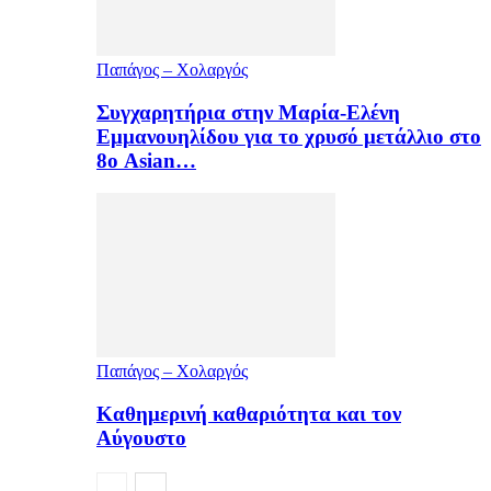
Παπάγος – Χολαργός
Συγχαρητήρια στην Μαρία-Ελένη
Εμμανουηλίδου για το χρυσό μετάλλιο στο
8ο Asian…
Παπάγος – Χολαργός
Καθημερινή καθαριότητα και τον
Αύγουστο