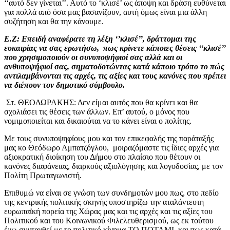
‘‘αυτό δεν γίνεται’’. Αυτό το ‘κλισέ’ ως άποψη και δράση ευθύνεται
για πολλά από όσα μας βασανίζουν, αυτή όμως είναι μια άλλη
συζήτηση και θα την κάνουμε.
Ε.Ζ: Επειδή αναφέρατε τη λέξη ‘’κλισέ’’, δράττομαι της
ευκαιρίας να σας ερωτήσω, πως κρίνετε κάποιες θέσεις ‘‘κλισέ’’
που χρησιμοποιούν οι συνυποψήφιοί σας αλλά και οι
ανθυποψήφιοί σας, σηματοδοτώντας κατά κάποιο τρόπο το πώς
αντιλαμβάνονται τις αρχές, τις αξίες και τους κανόνες που πρέπει
να διέπουν τον δημοτικό σύμβουλο.
Στ. ΘΕΟΔΩΡΑΚΗΣ: Δεν είμαι αυτός που θα κρίνει και θα
σχολιάσει τις θέσεις των άλλων. Επ’ αυτού, ο μόνος που
νομιμοποιείται και δικαιούται να το κάνει είναι ο πολίτης.
Με τους συνυποψηφίους μου και τον επικεφαλής της παράταξής
μας κο Θεόδωρο Αμπατζόγλου, μοιραζόμαστε τις ίδιες αρχές για
αξιοκρατική διοίκηση του Δήμου στο πλαίσιο που θέτουν οι
κανόνες διαφάνειας, διαρκούς αξιολόγησης και λογοδοσίας, με τον
Πολίτη Πρωταγωνιστή.
Επιθυμώ να είναι σε γνώση των συνδημοτών μου πως, στο πεδίο
της κεντρικής πολιτικής σκηνής υποστηρίζω την αταλάντευτη
ευρωπαϊκή πορεία της Χώρας μας και τις αρχές και τις αξίες του
Πολιτικού και του Κοινωνικού Φιλελευθερισμού, ως εκ τούτου
έχω συνταχθεί με το πολιτικό κίνημα ΤΟ ΠΟΤΑΜΙ, και πως κατά