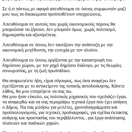
Σε ό,τι πάντως με αφορά απευθύνομαι σε όσους συμφωνούν μαζί
μου πως τα δικαιώματα προϋποθέτουν υποχρεώσεις.
Απευθύνομαι σε αυτούς που χωρίς οικονομικούς πόρους θα
μπορούσαν να ζήσουν, δεν μπορούν όμως χωρίς πολιτισμό,
δημοκρατία και αξιοπρέπεια.
Απευθύνομαι σε όσους δεν ταυτίζουν την ανάπτυξη με την
οικονομική μεγέθυνση, την ευτυχία με τον πλούτο.
Απευθύνομαι σε όσους οργίζονται με την καταστροφή του
δημόσιου χώρου, με τον ρηχό δημόσιο διάλογο, με τις θεωρίες
συνωμοσίας, με τη ζωή πρωϊνάδικο.
Θα αναρωτιέστε ήδη, είμαι σίγουρος, πως όσα αναφέρω δεν
σχετίζονται με το αντικείμενο της τοπικής αυτοδιοίκησης. Κάνετε
λάθος, θα μου επιτρέψετε να σας πω.
Θα μου ήταν εύκολο, ως πολιτικός μηχανικός που σχεδιάζει έργα,
να αναφερθώ και να σας περιγράψω τεχνικά έργα που έχει ανάγκη
ο Δήμος. Να σας μιλήσω για μελέτες, χρονοδιαγράμματα και
προϋπολογισμούς, για τεχνικές προδιαγραφές, για σχέδια έκτακτης
ανάγκης και προστασίας του περιβάλλοντος , για έργα ανάπλασης
πλατειών και παιδικών χαρών.