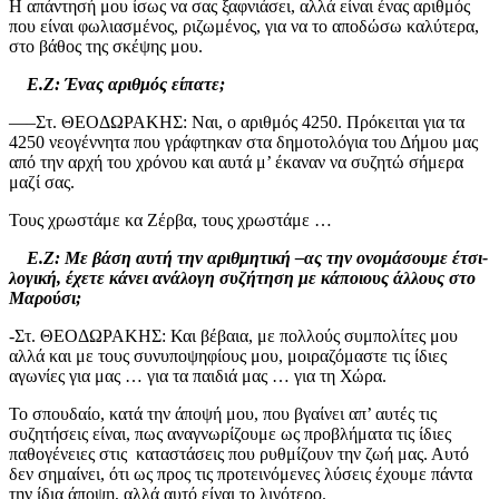
Η απάντησή μου ίσως να σας ξαφνιάσει, αλλά είναι ένας αριθμός
που είναι φωλιασμένος, ριζωμένος, για να το αποδώσω καλύτερα,
στο βάθος της σκέψης μου.
Ε.Ζ: Ένας αριθμός είπατε;
—–Στ. ΘΕΟΔΩΡΑΚΗΣ: Ναι, ο αριθμός 4250. Πρόκειται για τα
4250 νεογέννητα που γράφτηκαν στα δημοτολόγια του Δήμου μας
από την αρχή του χρόνου και αυτά μ’ έκαναν να συζητώ σήμερα
μαζί σας.
Τους χρωστάμε κα Ζέρβα, τους χρωστάμε …
Ε.Ζ: Με βάση αυτή την αριθμητική –ας την ονομάσουμε έτσι-
λογική, έχετε κάνει ανάλογη συζήτηση με κάποιους άλλους στο
Μαρούσι;
-Στ. ΘΕΟΔΩΡΑΚΗΣ: Και βέβαια, με πολλούς συμπολίτες μου
αλλά και με τους συνυποψηφίους μου, μοιραζόμαστε τις ίδιες
αγωνίες για μας … για τα παιδιά μας … για τη Χώρα.
Το σπουδαίο, κατά την άποψή μου, που βγαίνει απ’ αυτές τις
συζητήσεις είναι, πως αναγνωρίζουμε ως προβλήματα τις ίδιες
παθογένειες στις καταστάσεις που ρυθμίζουν την ζωή μας. Αυτό
δεν σημαίνει, ότι ως προς τις προτεινόμενες λύσεις έχουμε πάντα
την ίδια άποψη, αλλά αυτό είναι το λιγότερο.