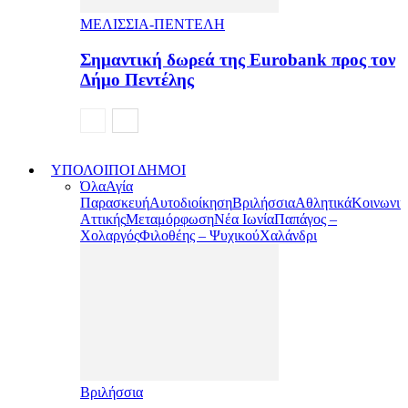
ΜΕΛΙΣΣΙΑ-ΠΕΝΤΕΛΗ
Σημαντική δωρεά της Eurobank προς τον
Δήμο Πεντέλης
ΥΠΟΛΟΙΠΟΙ ΔΗΜΟΙ
Όλα
Αγία
Παρασκευή
Αυτοδιοίκηση
Βριλήσσια
Αθλητικά
Κοινωνικ
Αττικής
Μεταμόρφωση
Νέα Ιωνία
Παπάγος –
Χολαργός
Φιλοθέης – Ψυχικού
Χαλάνδρι
Βριλήσσια