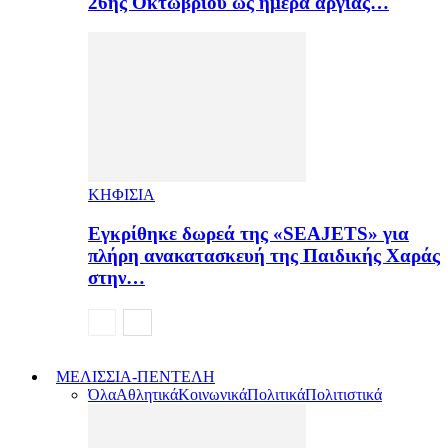
26ης Οκτωβρίου ως ημέρα αργίας…
ΚΗΦΙΣΙΑ
Εγκρίθηκε δωρεά της «SEAJETS» για
πλήρη ανακατασκευή της Παιδικής Χαράς
στην…
ΜΕΛΙΣΣΙΑ-ΠΕΝΤΕΛΗ
Όλα
Αθλητικά
Κοινωνικά
Πολιτικά
Πολιτιστικά