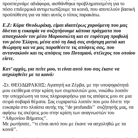
προσπερνάμε αδιάφορα, αισθάνθηκα προβληματισμένη για το
πόσο επιδερμικά αντιμετωπίζουμε τα κοινά, που αποτελούν βασική
προϋπόθεση για να πάει αυτός ο τόπος παρακάτω.
Ε.Ζ:
Κύριε Θεοδωράκη, είμαι ιδιαιτέρως χαρούμενη που μας
δίνεται η ευκαιρία να συζητήσουμε κάποια πράγματα που
απασχολούν τον μέσο Μαρουσιώτη και σε ευρύτερη προβολή
τον μέσο Έλληνα, μέσα από τη δική σας ανήσυχη ματιά και
θεώρηση και να μας παραθέσετε τις απόψεις σας, που
αντανακλούν και τις απόψεις του Ποταμιού, στέλεχος του οποίου
είστε.
Κατ’ αρχάς, για πείτε μου, τι είναι αυτό που σας έκανε να
ασχοληθείτε με τα κοινά:
-Στ. ΘΕΟΔΩΡΑΚΗΣ: Αγαπητή κα Ζέρβα, με την υποψηφιότητά
μου εκτίθεμαι στην κρίση των συμπολιτών μου, νοιώθω λοιπόν
την υποχρέωση να τους πληροφορήσω για τις απόψεις μου σε μια
σειρά σοβαρά θέματα. Σας ευχαριστώ λοιπόν που μου δίνετε την
ευκαιρία στο πλαίσιο αυτής της ‘‘de profundis’’ συζήτησής μας, να
αφήσω τις σκέψεις μου στην κρίση των αναγνωστών του
‘‘Αθμονίου Βήματος’’.
Με ρωτήσατε, ‘‘τι είναι αυτό που με έκανε να ασχοληθώ με τα
κοινά’’.