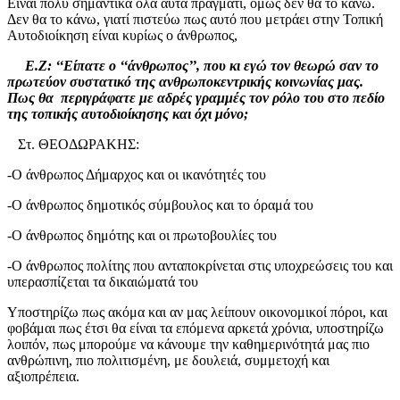
Είναι πολύ σημαντικά όλα αυτά πράγματι, όμως δεν θα το κάνω.
Δεν θα το κάνω, γιατί πιστεύω πως αυτό που μετράει στην Τοπική
Αυτοδιοίκηση είναι κυρίως ο άνθρωπος,
Ε.Ζ: ‘‘Είπατε ο ‘‘άνθρωπος’’, που κι εγώ τον θεωρώ σαν το
πρωτεύον συστατικό της ανθρωποκεντρικής κοινωνίας μας.
Πως θα περιγράφατε με αδρές γραμμές τον ρόλο του στο πεδίο
της τοπικής αυτοδιοίκησης και όχι μόνο;
Στ. ΘΕΟΔΩΡΑΚΗΣ:
-Ο άνθρωπος Δήμαρχος και οι ικανότητές του
-Ο άνθρωπος δημοτικός σύμβουλος και το όραμά του
-Ο άνθρωπος δημότης και οι πρωτοβουλίες του
-Ο άνθρωπος πολίτης που ανταποκρίνεται στις υποχρεώσεις του και
υπερασπίζεται τα δικαιώματά του
Υποστηρίζω πως ακόμα και αν μας λείπουν οικονομικοί πόροι, και
φοβάμαι πως έτσι θα είναι τα επόμενα αρκετά χρόνια, υποστηρίζω
λοιπόν, πως μπορούμε να κάνουμε την καθημερινότητά μας πιο
ανθρώπινη, πιο πολιτισμένη, με δουλειά, συμμετοχή και
αξιοπρέπεια.