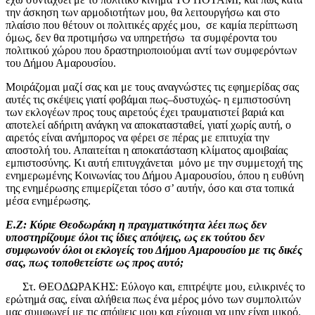
την άσκηση των αρμοδιοτήτων μου, θα λειτουργήσω και στο
πλαίσιο που θέτουν οι πολιτικές αρχές μου, σε καμία περίπτωση
όμως, δεν θα προτιμήσω να υπηρετήσω τα συμφέροντα του
πολιτικού χώρου που δραστηριοποιούμαι αντί των συμφερόντων
του Δήμου Αμαρουσίου.
Μοιράζομαι μαζί σας και με τους αναγνώστες τις εφημερίδας σας
αυτές τις σκέψεις γιατί φοβάμαι πως–δυστυχώς- η εμπιστοσύνη
των εκλογέων προς τους αιρετούς έχει τραυματιστεί βαριά και
αποτελεί αδήριτη ανάγκη να αποκατασταθεί, γιατί χωρίς αυτή, ο
αιρετός είναι ανήμπορος να φέρει σε πέρας με επιτυχία την
αποστολή του. Απαιτείται η αποκατάσταση κλίματος αμοιβαίας
εμπιστοσύνης. Κι αυτή επιτυγχάνεται μόνο με την συμμετοχή της
ενημερωμένης Κοινωνίας του Δήμου Αμαρουσίου, όπου η ευθύνη
της ενημέρωσης επιμερίζεται τόσο σ’ αυτήν, όσο και στα τοπικά
μέσα ενημέρωσης.
Ε.Ζ: Κύριε Θεοδωράκη η πραγματικότητα λέει πως δεν
υποστηρίζουμε όλοι τις ίδιες απόψεις, ως εκ τούτου δεν
συμφωνούν όλοι οι εκλογείς του Δήμου Αμαρουσίου με τις δικές
σας, πως τοποθετείστε ως προς αυτό;
Στ. ΘΕΟΔΩΡΑΚΗΣ: Εύλογο και, επιτρέψτε μου, ειλικρινές το
ερώτημά σας, είναι αλήθεια πως ένα μέρος μόνο των συμπολιτών
μας συμφωνεί με τις απόψεις μου και εύχομαι να μην είναι μικρό.