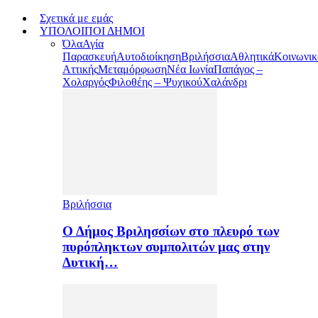
Σχετικά με εμάς
ΥΠΟΛΟΙΠΟΙ ΔΗΜΟΙ
Όλα
Αγία
Παρασκευή
Αυτοδιοίκηση
Βριλήσσια
Αθλητικά
Κοινωνικ
Αττικής
Μεταμόρφωση
Νέα Ιωνία
Παπάγος –
Χολαργός
Φιλοθέης – Ψυχικού
Χαλάνδρι
Βριλήσσια
Ο Δήμος Βριλησσίων στο πλευρό των
πυρόπληκτων συμπολιτών μας στην
Δυτική…