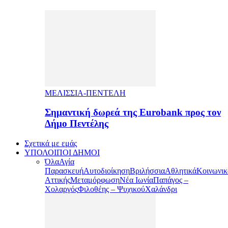
ΜΕΛΙΣΣΙΑ-ΠΕΝΤΕΛΗ
Σημαντική δωρεά της Eurobank προς τον
Δήμο Πεντέλης
Σχετικά με εμάς
ΥΠΟΛΟΙΠΟΙ ΔΗΜΟΙ
Όλα
Αγία
Παρασκευή
Αυτοδιοίκηση
Βριλήσσια
Αθλητικά
Κοινωνικ
Αττικής
Μεταμόρφωση
Νέα Ιωνία
Παπάγος –
Χολαργός
Φιλοθέης – Ψυχικού
Χαλάνδρι