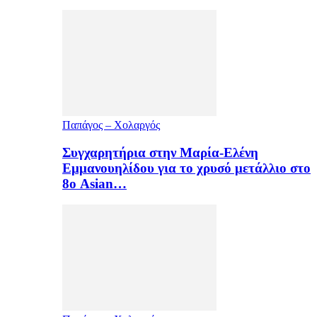
Παπάγος – Χολαργός
Συγχαρητήρια στην Μαρία-Ελένη
Εμμανουηλίδου για το χρυσό μετάλλιο στο
8ο Asian…