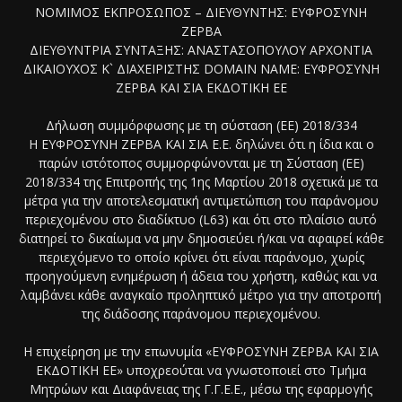
ΝΟΜΙΜΟΣ ΕΚΠΡΟΣΩΠΟΣ – ΔΙΕΥΘΥΝΤΗΣ: ΕΥΦΡΟΣΥΝΗ
ΖΕΡΒΑ
ΔΙΕΥΘΥΝΤΡΙΑ ΣΥΝΤΑΞΗΣ: ΑΝΑΣΤΑΣΟΠΟΥΛΟΥ ΑΡΧΟΝΤΙΑ
ΔΙΚΑΙΟΥΧΟΣ Κ` ΔΙΑΧΕΙΡΙΣΤΗΣ DOMAIN NAME: ΕΥΦΡΟΣΥΝΗ
ΖΕΡΒΑ ΚΑΙ ΣΙΑ ΕΚΔΟΤΙΚΗ ΕΕ
Δήλωση συμμόρφωσης με τη σύσταση (ΕΕ) 2018/334
Η ΕΥΦΡΟΣΥΝΗ ΖΕΡΒΑ ΚΑΙ ΣΙΑ Ε.Ε. δηλώνει ότι η ίδια και ο
παρών ιστότοπος συμμορφώνονται με τη Σύσταση (ΕΕ)
2018/334 της Επιτροπής της 1ης Μαρτίου 2018 σχετικά με τα
μέτρα για την αποτελεσματική αντιμετώπιση του παράνομου
περιεχομένου στο διαδίκτυο (L63) και ότι στο πλαίσιο αυτό
διατηρεί το δικαίωμα να μην δημοσιεύει ή/και να αφαιρεί κάθε
περιεχόμενο το οποίο κρίνει ότι είναι παράνομο, χωρίς
προηγούμενη ενημέρωση ή άδεια του χρήστη, καθώς και να
λαμβάνει κάθε αναγκαίο προληπτικό μέτρο για την αποτροπή
της διάδοσης παράνομου περιεχομένου.
Η επιχείρηση με την επωνυμία «ΕΥΦΡΟΣΥΝΗ ΖΕΡΒΑ ΚΑΙ ΣΙΑ
ΕΚΔΟΤΙΚΗ ΕΕ» υποχρεούται να γνωστοποιεί στο Τμήμα
Μητρώων και Διαφάνειας της Γ.Γ.Ε.Ε., μέσω της εφαρμογής