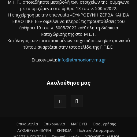
Μ.Η.Τ., οποιαδήποτε μεταβολή των στοιχείων της, σύμφωνα
με τα οριζόμενα στο άρθρο 13 του ν. 5005/2022.
Η επιχείρηση με την επωνυμία «ΕΥΦΡΟΣΥΝΗ ΖΕΡΒΑ ΚΑΙ ΣΙΑ
ΕΚΔΟΤΙΚΗ ΕΕ» οφείλει να πληροί τις προϋποθέσεις του
άρθρου 10 του ν. 5005/2022 καθ’ όλη τη διάρκεια
καταχώρισής της στο Μ.Ε.Τ.
Κατάλογος των πιστοποιημένων επιχειρήσεων ηλεκτρονικού
τύπου αναρτάται στην ιστοσελίδα της Γ.Γ.Ε.Ε.
Επικοινωνία:
info@athmonionvima.gr
Ακολούθησε μας
Επικοινωνία
Επικοινωνία
ΜΑΡΟΥΣΙ
Όροι χρήσης
ΛΥΚΟΒΡΥΣΗ-ΠΕΥΚΗ
ΚΗΦΙΣΙΑ
Πολιτική Απορρήτου
ΜΕΛΙΣΣΙΑ-ΠΕΝΤΕΛΗ
Σχετικά με εμάς
ΥΠΟΛΟΙΠΟΙ ΔΗΜΟΙ