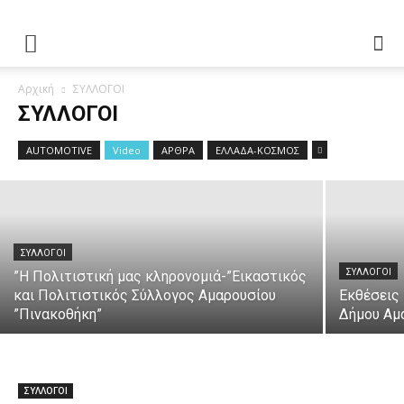
ΣΥΛΛΟΓΟΙ
Πολύ επιτυχημένη η καλοκαιρινή
Αρχική
ΣΥΛΛΟΓΟΙ
συνεστίαση της Ένωσης
ΣΥΛΛΟΓΟΙ
Πελοποννησίων Αμαρουσίου
AUTOMOTIVE
Video
ΑΡΘΡΑ
ΕΛΛΑΔΑ-ΚΟΣΜΟΣ
ΑΘΜΟΝΙΟΝΒΗΜΑ
-
11 Ιουνίου 2026
ΣΥΛΛΟΓΟΙ
ΣΥΛΛΟΓΟΙ
”Η Πολιτιστική μας κληρονομιά-”Εικαστικός
και Πολιτιστικός Σύλλογος Αμαρουσίου
Εκθέσεις
”Πινακοθήκη”
Δήμου Αμ
ΣΥΛΛΟΓΟΙ