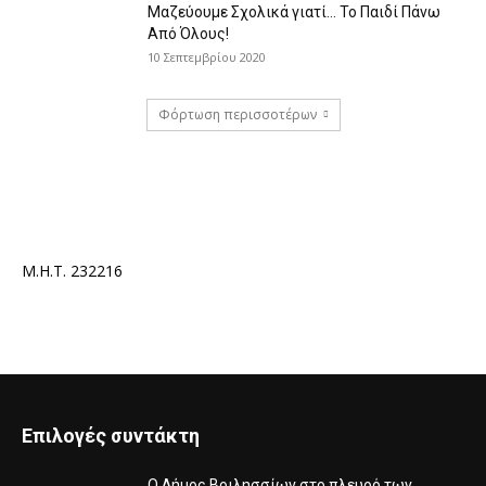
Μαζεύουμε Σχολικά γιατί… Το Παιδί Πάνω
Από Όλους!
10 Σεπτεμβρίου 2020
Φόρτωση περισσοτέρων
Μ.Η.Τ. 232216
Επιλογές συντάκτη
Ο Δήμος Βριλησσίων στο πλευρό των