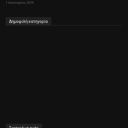
1 Ιανουαρίου 2019
Δημοφιλή κατηγορία
ΜΑΡΟΥΣΙ
3477
ΛΥΚΟΒΡΥΣΗ-ΠΕΥΚΗ
2202
ΠΕΡΙΦΕΡΕΙΑ
1447
ΚΗΦΙΣΙΑ
1287
ΜΕΛΙΣΣΙΑ-ΠΕΝΤΕΛΗ
1274
Διόνυσος
910
Χαλάνδρι
909
ΕΛΛΑΔΑ-ΚΟΣΜΟΣ
854
Ηράκλειο Αττικής
747