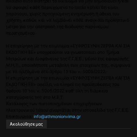
πλαίσιο αυτό διατηρεί το δικαίωμα να μην δημοσιεύει ή/και
να αφαιρεί κάθε περιεχόμενο το οποίο κρίνει ότι είναι
παράνομο, χωρίς προηγούμενη ενημέρωση ή άδεια του
χρήστη, καθώς και να λαμβάνει κάθε αναγκαίο προληπτικό
μέτρο για την αποτροπή της διάδοσης παράνομου
περιεχομένου.
Η επιχείρηση με την επωνυμία «ΕΥΦΡΟΣΥΝΗ ΖΕΡΒΑ ΚΑΙ ΣΙΑ
ΕΚΔΟΤΙΚΗ ΕΕ» υποχρεούται να γνωστοποιεί στο Τμήμα
Μητρώων και Διαφάνειας της Γ.Γ.Ε.Ε., μέσω της εφαρμογής
Μ.Η.Τ., οποιαδήποτε μεταβολή των στοιχείων της, σύμφωνα
με τα οριζόμενα στο άρθρο 13 του ν. 5005/2022.
Η επιχείρηση με την επωνυμία «ΕΥΦΡΟΣΥΝΗ ΖΕΡΒΑ ΚΑΙ ΣΙΑ
ΕΚΔΟΤΙΚΗ ΕΕ» οφείλει να πληροί τις προϋποθέσεις του
άρθρου 10 του ν. 5005/2022 καθ’ όλη τη διάρκεια
καταχώρισής της στο Μ.Ε.Τ.
Κατάλογος των πιστοποιημένων επιχειρήσεων
ηλεκτρονικού τύπου αναρτάται στην ιστοσελίδα της Γ.Γ.Ε.Ε.
Επικοινωνία:
info@athmonionvima.gr
Ακολούθησε μας