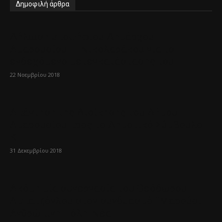
Δημοφιλή άρθρα
Δήλωση υποψήφιου Δημάρχου
Αμαρουσίου Γ. Νικολαράκου για το
ενδεχόμενο μετεγκατάστασης του...
22 Νοεμβρίου 2018
Απάντηση της Διοίκησης του Δήμου
Αμαρουσίου προς το Δημοτικό Σύμβουλο
Κ....
31 Δεκεμβρίου 2018
Ακόμη μία συνεργασία του Θεόδωρου
Αμπατζόγλου στον συνδυασμό ¨Μαρούσι
Ανθρώπινη Πόλη-Νέα...