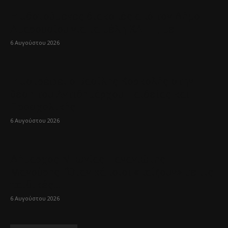
Επιδοτούμενες διακοπές από τον Δήμο
Αμαρουσίου για τα μέλη ΚΑΠΗ, με...
6 Αυγούστου 2026
Επιστρέφει ο Βασίλης Κορκολής στην
θέση του Αντιδημάρχου Παιδείας και
Προσχολικής...
6 Αυγούστου 2026
Δήμαρχος Ν.Ιωνίας Παναγιώτης
Μανούρης: “Όταν κάποιοι «παίζουν» με τις
παιδικές...
6 Αυγούστου 2026