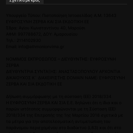
Σχετικά με εμάς
Υπουργείο Τύπου: Πιστοποίηση Ιστοσελίδας Α.Μ. 13643
ΕΥΦΡΟΣΥΝΗ ΖΕΡΒΑ ΚΑΙ ΣΙΑ ΕΚΔΟΤΙΚΗ ΕΕ
Έδρα: Αγίου Κωνσταντίνου 40, Μαρούσι
ΑΦΜ: 997788672, ΔΟΥ: Αμαρουσίου
Τηλ.: 2114102930
Email: info@athmonionvima.gr
ΝΟΜΙΜΟΣ ΕΚΠΡΟΣΩΠΟΣ – ΔΙΕΥΘΥΝΤΗΣ: ΕΥΦΡΟΣΥΝΗ
ΖΕΡΒΑ
ΔΙΕΥΘΥΝΤΡΙΑ ΣΥΝΤΑΞΗΣ: ΑΝΑΣΤΑΣΟΠΟΥΛΟΥ ΑΡΧΟΝΤΙΑ
ΔΙΚΑΙΟΥΧΟΣ Κ` ΔΙΑΧΕΙΡΙΣΤΗΣ DOMAIN NAME: ΕΥΦΡΟΣΥΝΗ
ΖΕΡΒΑ ΚΑΙ ΣΙΑ ΕΚΔΟΤΙΚΗ ΕΕ
Δήλωση συμμόρφωσης με τη σύσταση (ΕΕ) 2018/334
Η ΕΥΦΡΟΣΥΝΗ ΖΕΡΒΑ ΚΑΙ ΣΙΑ Ε.Ε. δηλώνει ότι η ίδια και ο
παρών ιστότοπος συμμορφώνονται με τη Σύσταση (ΕΕ)
2018/334 της Επιτροπής της 1ης Μαρτίου 2018 σχετικά με
τα μέτρα για την αποτελεσματική αντιμετώπιση του
παράνομου περιεχομένου στο διαδίκτυο (L63) και ότι στο