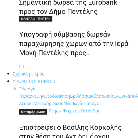
Σημαντική δωρεά της Eurobank
προς τον Δήμο Πεντέλης
ΜΕΛΙΣΣΙΑ-ΠΕΝΤΕΛΗ
Υπογραφή σύμβασης δωρεάν
παραχώρησης χώρων από την Ιερά
Μονή Πεντέλης προς…
Σχετικά με εμάς
ΥΠΟΛΟΙΠΟΙ ΔΗΜΟΙ
Όλα
Αγία
Παρασκευή
Αυτοδιοίκηση
Βριλήσσια
Αθλητικά
Κοινωνικά
Πολ
Αττικής
Μεταμόρφωση
Νέα Ιωνία
Παπάγος –
Χολαργός
Φιλοθέης – Ψυχικού
Χαλάνδρι
Μεταμόρφωση
Επιστρέφει ο Βασίλης Κορκολής
στην θέση του Αντιδημάρχου