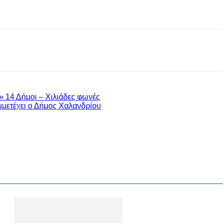
 14 Δήμοι – Χιλιάδες φωνές
μμετέχει ο Δήμος Χαλανδρίου