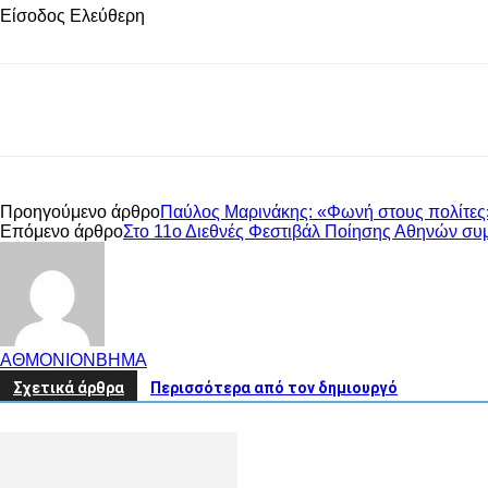
Είσοδος Ελεύθερη
μερίδιο
Προηγούμενο άρθρο
Παύλος Μαρινάκης: «Φωνή στους πολίτες»
Επόμενο άρθρο
Στο 11ο Διεθνές Φεστιβάλ Ποίησης Αθηνών συ
ΑΘΜΟΝΙΟΝΒΗΜΑ
Σχετικά άρθρα
Περισσότερα από τον δημιουργό