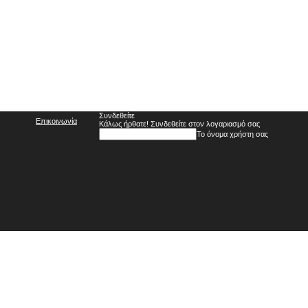
Συνδεθείτε
Επικοινωνία
Κάλως ήρθατε! Συνδεθείτε στον λογαριασμό σας
Το όνομα χρήστη σας