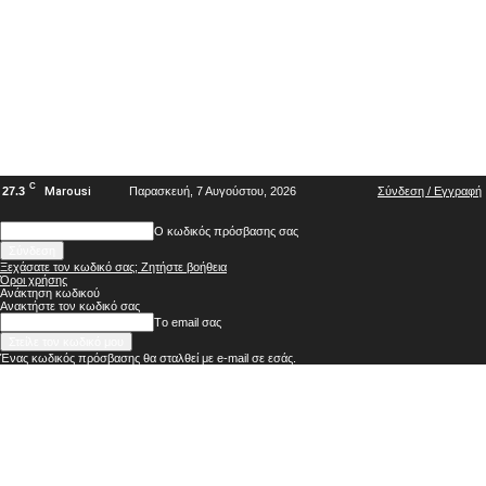
C
27.3
Marousi
Παρασκευή, 7 Αυγούστου, 2026
Σύνδεση / Εγγραφή
Ο κωδικός πρόσβασης σας
Ξεχάσατε τον κωδικό σας; Ζητήστε βοήθεια
Όροι χρήσης
Ανάκτηση κωδικού
Ανακτήστε τον κωδικό σας
Tο email σας
Ένας κωδικός πρόσβασης θα σταλθεί με e-mail σε εσάς.
ΑΘΜΟΝΙΟΝ
ΒΗΜΑ