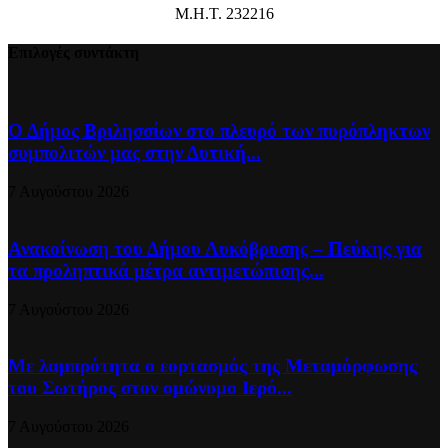
Μ.Η.Τ. 232216
Επιλογές συντάκτη
Ο Δήμος Βριλησσίων στο πλευρό των πυρόπληκτων
συμπολιτών μας στην Δυτική...
7 Αυγούστου 2026
Ανακοίνωση του Δήμου Λυκόβρυσης – Πεύκης για
τα προληπτικά μέτρα αντιμετώπισης...
7 Αυγούστου 2026
Με λαμπρότητα ο εορτασμός της Μεταμόρφωσης
του Σωτήρος στον ομώνυμο Ιερό...
7 Αυγούστου 2026