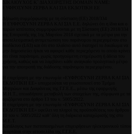
ΔΙΚΑΙΟΥΧΟΣ Κ` ΔΙΑΧΕΙΡΙΣΤΗΣ DOMAIN NAME:
ΕΥΦΡΟΣΥΝΗ ΖΕΡΒΑ ΚΑΙ ΣΙΑ ΕΚΔΟΤΙΚΗ ΕΕ
Δήλωση συμμόρφωσης με τη σύσταση (ΕΕ) 2018/334
Η ΕΥΦΡΟΣΥΝΗ ΖΕΡΒΑ ΚΑΙ ΣΙΑ Ε.Ε. δηλώνει ότι η ίδια και ο
παρών ιστότοπος συμμορφώνονται με τη Σύσταση (ΕΕ) 2018/334
της Επιτροπής της 1ης Μαρτίου 2018 σχετικά με τα μέτρα για την
αποτελεσματική αντιμετώπιση του παράνομου περιεχομένου στο
διαδίκτυο (L63) και ότι στο πλαίσιο αυτό διατηρεί το δικαίωμα να
μην δημοσιεύει ή/και να αφαιρεί κάθε περιεχόμενο το οποίο κρίνει
ότι είναι παράνομο, χωρίς προηγούμενη ενημέρωση ή άδεια του
χρήστη, καθώς και να λαμβάνει κάθε αναγκαίο προληπτικό μέτρο
για την αποτροπή της διάδοσης παράνομου περιεχομένου.
Η επιχείρηση με την επωνυμία «ΕΥΦΡΟΣΥΝΗ ΖΕΡΒΑ ΚΑΙ ΣΙΑ
ΕΚΔΟΤΙΚΗ ΕΕ» υποχρεούται να γνωστοποιεί στο Τμήμα
Μητρώων και Διαφάνειας της Γ.Γ.Ε.Ε., μέσω της εφαρμογής
Μ.Η.Τ., οποιαδήποτε μεταβολή των στοιχείων της, σύμφωνα με τα
οριζόμενα στο άρθρο 13 του ν. 5005/2022.
Η επιχείρηση με την επωνυμία «ΕΥΦΡΟΣΥΝΗ ΖΕΡΒΑ ΚΑΙ ΣΙΑ
ΕΚΔΟΤΙΚΗ ΕΕ» οφείλει να πληροί τις προϋποθέσεις του άρθρου
10 του ν. 5005/2022 καθ’ όλη τη διάρκεια καταχώρισής της στο
Μ.Ε.Τ.
Κατάλογος των πιστοποιημένων επιχειρήσεων ηλεκτρονικού τύπου
αναρτάται στην ιστοσελίδα της Γ.Γ.Ε.Ε.