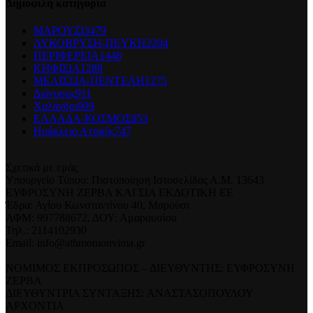
Δημοφιλή κατηγορία
ΜΑΡΟΥΣΙ
3479
ΛΥΚΟΒΡΥΣΗ-ΠΕΥΚΗ
2204
ΠΕΡΙΦΕΡΕΙΑ
1448
ΚΗΦΙΣΙΑ
1288
ΜΕΛΙΣΣΙΑ-ΠΕΝΤΕΛΗ
1275
Διόνυσος
911
Χαλάνδρι
909
ΕΛΛΑΔΑ-ΚΟΣΜΟΣ
853
Ηράκλειο Αττικής
747
Σχετικά με εμάς
Υπουργείο Τύπου: Πιστοποίηση Ιστοσελίδας Α.Μ. 13643
ΕΥΦΡΟΣΥΝΗ ΖΕΡΒΑ ΚΑΙ ΣΙΑ ΕΚΔΟΤΙΚΗ ΕΕ
Έδρα: Αγίου Κωνσταντίνου 40, Μαρούσι
ΑΦΜ: 997788672, ΔΟΥ: Αμαρουσίου
Τηλ.: 2114102930
Email: info@athmonionvima.gr
ΝΟΜΙΜΟΣ ΕΚΠΡΟΣΩΠΟΣ – ΔΙΕΥΘΥΝΤΗΣ: ΕΥΦΡΟΣΥΝΗ
ΖΕΡΒΑ
ΔΙΕΥΘΥΝΤΡΙΑ ΣΥΝΤΑΞΗΣ: ΑΝΑΣΤΑΣΟΠΟΥΛΟΥ
ΑΡΧΟΝΤΙΑ