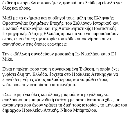
έκθεση ιστορικών αυτοκινήτων, φυσικά με ελεύθερη είσοδο για
όλες και όλους.
Μαζί με τα οχήματα και οι οδηγοί τους, μέλη της Ελληνικής
Ομοσπονδίας Οχημάτων Εποχής, του Συλλόγου Ιστορικού και
Παλαιού Αυτοκινήτου και της Αυτοκινητιστικής Πολιτιστικής
Περιηγητικής Λέσχης Ελλάδος προκειμένου να παρουσιάσουν
στους επισκέπτες την ιστορία του κάθε αυτοκινήτου και να
απαντήσουν στις όποιες ερωτήσεις.
Την εκδήλωση συνοδεύουν μουσικά η Ιώ Νικολάου και ο DJ
Mike.
Είναι η πρώτη φορά που η συγκεκριμένη Έκθεση, η οποία έχει
γυρίσει όλη την Ελλάδα, έρχεται στο Ηράκλειο Αττικής για να
ξυπνήσει μνήμες στους παλαιότερους και να μάθει στους
νεότερους την ιστορία του αυτοκινήτου.
«Σας περιμένω όλες και όλους, μικρούς και μεγάλους, να
απολαύσουμε μια μοναδική έκθεση με αυτοκίνητα του χθες, με
αυτοκίνητα που έχουν γράψει τη δική τους ιστορία», το μήνυμα του
δημάρχου Ηρακλείου Αττικής, Νίκου Μπάμπαλου.