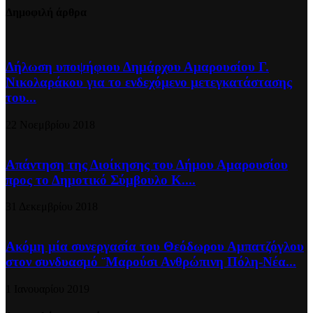
Δημοφιλή άρθρα
Δήλωση υποψήφιου Δημάρχου Αμαρουσίου Γ.
Νικολαράκου για το ενδεχόμενο μετεγκατάστασης
του...
22 Νοεμβρίου 2018
Απάντηση της Διοίκησης του Δήμου Αμαρουσίου
προς το Δημοτικό Σύμβουλο Κ....
31 Δεκεμβρίου 2018
Ακόμη μία συνεργασία του Θεόδωρου Αμπατζόγλου
στον συνδυασμό ¨Μαρούσι Ανθρώπινη Πόλη-Νέα...
1 Ιανουαρίου 2019