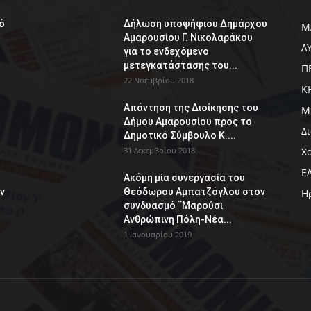
ό
Δήλωση υποψήφιου Δημάρχου
Μ
Αμαρουσίου Γ. Νικολαράκου
Λ
για το ενδεχόμενο
μετεγκατάστασης του...
Π
22 Νοεμβρίου 2018
Κ
Απάντηση της Διοίκησης του
Μ
Δήμου Αμαρουσίου προς το
Δ
Δημοτικό Σύμβουλο Κ....
31 Δεκεμβρίου 2018
Χ
Ε
Ακόμη μία συνεργασία του
ν
Θεόδωρου Αμπατζόγλου στον
Η
συνδυασμό ¨Μαρούσι
Ανθρώπινη Πόλη-Νέα...
1 Ιανουαρίου 2019