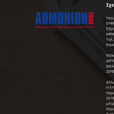
Σχε
Υπου
ΕΥΦΡ
Έδρα
ΑΦΜ:
Τηλ.
Emai
ΝΟΜ
ΔΙΕ
ΔΙΚ
ΖΕΡΒ
Δήλω
Η ΕΥ
παρώ
2018
μέτρ
περι