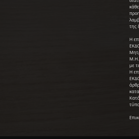
διατ
κάθε
προη
λαμβ
της 
Η επ
ΕΚΔΟ
Μητρ
Μ.Η.
με τ
Η επ
ΕΚΔΟ
άρθρ
κατα
Κατά
τύπο
Επικ