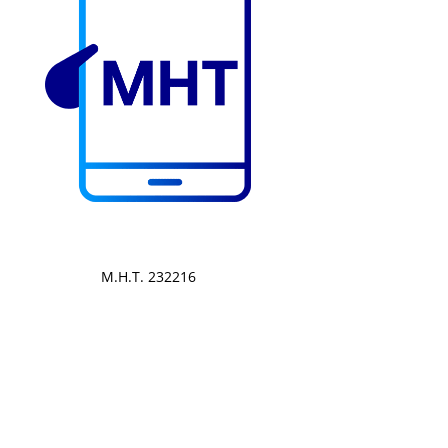
Μ.Η.Τ. 232216