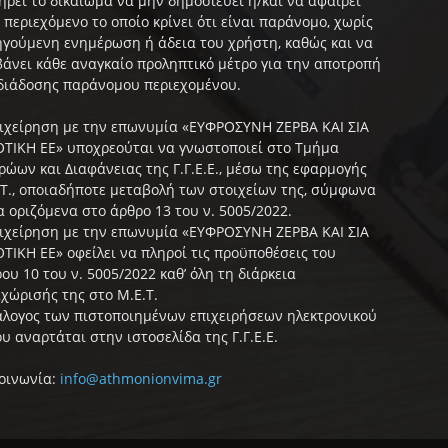
ηρεί το δικαίωμα να μην δημοσιεύει ή/και να αφαιρεί
 περιεχόμενο το οποίο κρίνει ότι είναι παράνομο, χωρίς
γούμενη ενημέρωση ή άδεια του χρήστη, καθώς και να
άνει κάθε αναγκαίο προληπτικό μέτρο για την αποτροπή
διάδοσης παράνομου περιεχομένου.
ιχείρηση με την επωνυμία «ΕΥΦΡΟΣΥΝΗ ΖΕΡΒΑ ΚΑΙ ΣΙΑ
ΤΙΚΗ ΕΕ» υποχρεούται να γνωστοποιεί στο Τμήμα
ώων και Διαφάνειας της Γ.Γ.Ε.Ε., μέσω της εφαρμογής
Τ., οποιαδήποτε μεταβολή των στοιχείων της, σύμφωνα
α οριζόμενα στο άρθρο 13 του ν. 5005/2022.
ιχείρηση με την επωνυμία «ΕΥΦΡΟΣΥΝΗ ΖΕΡΒΑ ΚΑΙ ΣΙΑ
ΤΙΚΗ ΕΕ» οφείλει να πληροί τις προϋποθέσεις του
ου 10 του ν. 5005/2022 καθ’ όλη τη διάρκεια
χώρισής της στο Μ.Ε.Τ.
λογος των πιστοποιημένων επιχειρήσεων ηλεκτρονικού
υ αναρτάται στην ιστοσελίδα της Γ.Γ.Ε.Ε.
οινωνία:
info@athmonionvima.gr