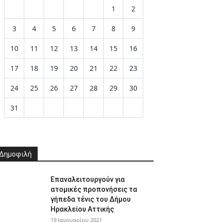
1
2
3
4
5
6
7
8
9
10
11
12
13
14
15
16
17
18
19
20
21
22
23
24
25
26
27
28
29
30
31
Δημοφιλή
Επαναλειτουργούν για
ατομικές προπονήσεις τα
γήπεδα τένις του Δήμου
Ηρακλείου Αττικής
19 Ιανουαρίου 2021