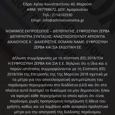
Έδρα: Αγίου Κωνσταντίνου 40, Μαρούσι
ΑΦΜ: 997788672, ΔΟΥ: Αμαρουσίου
Τηλ.: 2114102930
Email: info@athmonionvima.gr
ΝΟΜΙΜΟΣ ΕΚΠΡΟΣΩΠΟΣ – ΔΙΕΥΘΥΝΤΗΣ: ΕΥΦΡΟΣΥΝΗ ΖΕΡΒΑ
ΔΙΕΥΘΥΝΤΡΙΑ ΣΥΝΤΑΞΗΣ: ΑΝΑΣΤΑΣΟΠΟΥΛΟΥ ΑΡΧΟΝΤΙΑ
ΔΙΚΑΙΟΥΧΟΣ Κ` ΔΙΑΧΕΙΡΙΣΤΗΣ DOMAIN NAME: ΕΥΦΡΟΣΥΝΗ
ΖΕΡΒΑ ΚΑΙ ΣΙΑ ΕΚΔΟΤΙΚΗ ΕΕ
Δήλωση συμμόρφωσης με τη σύσταση (ΕΕ) 2018/334
Η ΕΥΦΡΟΣΥΝΗ ΖΕΡΒΑ ΚΑΙ ΣΙΑ Ε.Ε. δηλώνει ότι η ίδια και ο
παρών ιστότοπος συμμορφώνονται με τη Σύσταση (ΕΕ)
2018/334 της Επιτροπής της 1ης Μαρτίου 2018 σχετικά με
τα μέτρα για την αποτελεσματική αντιμετώπιση του
παράνομου περιεχομένου στο διαδίκτυο (L63) και ότι στο
πλαίσιο αυτό διατηρεί το δικαίωμα να μην δημοσιεύει ή/και
να αφαιρεί κάθε περιεχόμενο το οποίο κρίνει ότι είναι
παράνομο, χωρίς προηγούμενη ενημέρωση ή άδεια του
χρήστη, καθώς και να λαμβάνει κάθε αναγκαίο προληπτικό
μέτρο για την αποτροπή της διάδοσης παράνομου