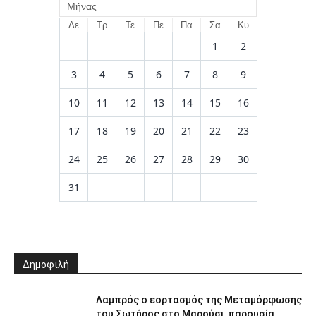
Μήνας
Δε
Τρ
Τε
Πε
Πα
Σα
Κυ
1
2
3
4
5
6
7
8
9
10
11
12
13
14
15
16
17
18
19
20
21
22
23
24
25
26
27
28
29
30
31
Δημοφιλή
Λαμπρός ο εορτασμός της Μεταμόρφωσης
του Σωτήρος στο Μαρούσι, παρουσία