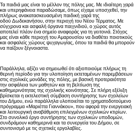
Τα παιδιά μας είναι το μέλλον της πόλης μας. Με ιδιαίτερη χαρά
και υπερηφάνεια παραδώσαμε, όπως είχαμε υποσχεθεί, την
πλήρως ανακατασκευασμένη παιδική χαρά της
οδού Δωδεκανήσου, στην περιοχή του Νέου Τέρματος. Με
σύγχρονα και ασφαλή όργανα παιχνιδιού, ο χώρος αυτός
αποτελεί πλέον ένα σημείο αναφοράς για τη γειτονιά. Στόχος
μας είναι κάθε περιοχή του Αμαρουσίου να διαθέτει ποιοτικούς
και ασφαλείς χώρους ψυχαγωγίας, όπου τα παιδιά θα μπορούν
να παίζουν ξέγνοιαστα.
Παράλληλα, αξίζει να σημειωθεί ότι αξιοποιούμε πλήρως τη
θερινή περίοδο για την υλοποίηση εκτεταμένων παρεμβάσεων
στις σχολικές μονάδες της πόλης, με βασική προτεραιότητα
την ασφάλεια των μαθητών και τη βελτίωση της
καθημερινότητας της σχολικής κοινότητας. Σε πλήρη εξέλιξη
βρίσκεται η εκτελεστική σύμβαση συντήρησης των σχολείων
του Δήμου, ενώ παράλληλα υλοποιείται το χρηματοδοτούμενο
πρόγραμμα «Μαριέττα Γιαννάκου», που αφορά την ενεργειακή
και λειτουργική αναβάθμιση επιλεγμένων σχολικών κτιρίων.
Στο συνολικό έργο συντήρησης των σχολικών υποδομών,
συνδράμουν καθημερινά και τα συνεργεία του Δήμου, σε
συντονισμό με τις σχετικές εργολαβίες.