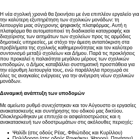
Η νέα σχολική χρονιά θα ξεκινήσει με ένα επιπλέον εργαλείο για
την καλύτερη εξυπηρέτηση των σχολικών μονάδων: τη
λειτουργία μιας σύγχρονης ψηφιακής πλατφόρμας. Αυτή η
πλατφόρμα θα αυτοματοποιεί τη διαδικασία καταγραφής και
διαχείρισης των αιτημάτων των σχολείων προς τις αρμόδιες
δημοτικές υπηρεσίες, με στόχο την άμεση ανταπόκριση στα
προβλήματα της σχολικής καθημερινότητας και τον καλύτερο
συντονισμό μεταξύ σχολείων και Δήμου. Παρά τις προκλήσεις
που προκαλεί η παλαιότητα μεγάλου μέρους των σχολικών
υποδομών, ο Δήμος καταβάλλει συστηματική προσπάθεια για
την εύρυθμη λειτουργία τους, ενώ παράλληλα προχωρά σε
όλες τις αναγκαίες ενέργειες για την ανέγερση νέων σχολικών
μονάδων.
Δυναμική ανάπτυξη των υποδομών
Με αμείωτο ρυθμό συνεχίστηκαν και τον Αύγουστο οι εργασίες
ανακατασκευής και συντήρησης του οδικού μας δικτύου.
Ολοκληρώθηκαν με επιτυχία οι ασφαλτοστρώσεις και η
ανακατασκευή των οδοστρωμάτων στις ακόλουθες περιοχές:
Ψαλίδι (στις οδούς Ρέας, Φθιώτιδος και Κυρίλλου)
Πολύδροσο (στις οδούς Ρογκάκου, Ψαρρού, Πηγάσου)