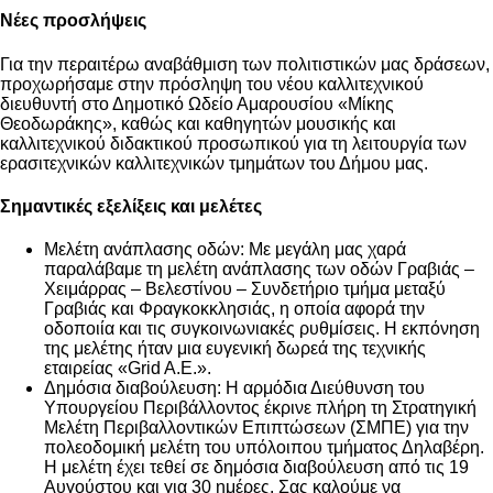
Νέες προσλήψεις
Για την περαιτέρω αναβάθμιση των πολιτιστικών μας δράσεων,
προχωρήσαμε στην πρόσληψη του νέου καλλιτεχνικού
διευθυντή στο Δημοτικό Ωδείο Αμαρουσίου «Μίκης
Θεοδωράκης», καθώς και καθηγητών μουσικής και
καλλιτεχνικού διδακτικού προσωπικού για τη λειτουργία των
ερασιτεχνικών καλλιτεχνικών τμημάτων του Δήμου μας.
Σημαντικές εξελίξεις και μελέτες
Μελέτη ανάπλασης οδών: Με μεγάλη μας χαρά
παραλάβαμε τη μελέτη ανάπλασης των οδών Γραβιάς –
Χειμάρρας – Βελεστίνου – Συνδετήριο τμήμα μεταξύ
Γραβιάς και Φραγκοκκλησιάς, η οποία αφορά την
οδοποιία και τις συγκοινωνιακές ρυθμίσεις. Η εκπόνηση
της μελέτης ήταν μια ευγενική δωρεά της τεχνικής
εταιρείας «Grid A.E.».
Δημόσια διαβούλευση: Η αρμόδια Διεύθυνση του
Υπουργείου Περιβάλλοντος έκρινε πλήρη τη Στρατηγική
Μελέτη Περιβαλλοντικών Επιπτώσεων (ΣΜΠΕ) για την
πολεοδομική μελέτη του υπόλοιπου τμήματος Δηλαβέρη.
Η μελέτη έχει τεθεί σε δημόσια διαβούλευση από τις 19
Αυγούστου και για 30 ημέρες. Σας καλούμε να