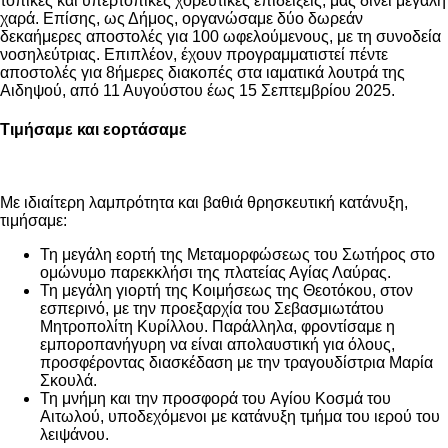
τοπικές και υπερτοπικές χορευτικές επιδείξεις, μας δίνει μεγάλη
χαρά. Επίσης, ως Δήμος, οργανώσαμε δύο δωρεάν
δεκαήμερες αποστολές για 100 ωφελούμενους, με τη συνοδεία
νοσηλεύτριας. Επιπλέον, έχουν προγραμματιστεί πέντε
αποστολές για 8ήμερες διακοπές στα ιαματικά λουτρά της
Αιδηψού, από 11 Αυγούστου έως 15 Σεπτεμβρίου 2025.
Τιμήσαμε και εορτάσαμε
Με ιδιαίτερη λαμπρότητα και βαθιά θρησκευτική κατάνυξη,
τιμήσαμε:
Τη μεγάλη εορτή της Μεταμορφώσεως του Σωτήρος στο
ομώνυμο παρεκκλήσι της πλατείας Αγίας Λαύρας.
Τη μεγάλη γιορτή της Κοιμήσεως της Θεοτόκου, στον
εσπερινό, με την προεξαρχία του Σεβασμιωτάτου
Μητροπολίτη Κυρίλλου. Παράλληλα, φροντίσαμε η
εμποροπανήγυρη να είναι απολαυστική για όλους,
προσφέροντας διασκέδαση με την τραγουδίστρια Μαρία
Σκουλά.
Τη μνήμη και την προσφορά του Αγίου Κοσμά του
Αιτωλού, υποδεχόμενοι με κατάνυξη τμήμα του ιερού του
λειψάνου.