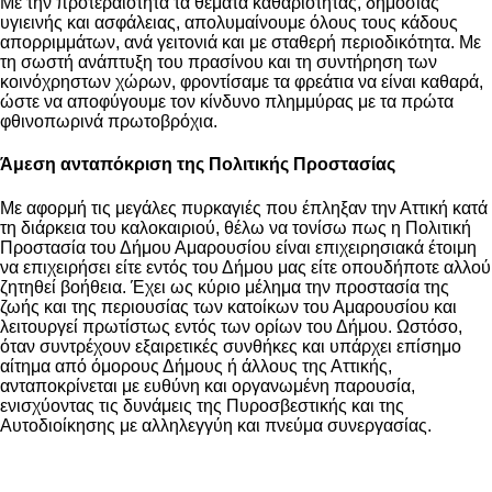
Με την προτεραιότητα τα θέματα καθαριότητας, δημόσιας
υγιεινής και ασφάλειας, απολυμαίνουμε όλους τους κάδους
απορριμμάτων, ανά γειτονιά και με σταθερή περιοδικότητα. Με
τη σωστή ανάπτυξη του πρασίνου και τη συντήρηση των
κοινόχρηστων χώρων, φροντίσαμε τα φρεάτια να είναι καθαρά,
ώστε να αποφύγουμε τον κίνδυνο πλημμύρας με τα πρώτα
φθινοπωρινά πρωτοβρόχια.
Άμεση ανταπόκριση της Πολιτικής Προστασίας
Με αφορμή τις μεγάλες πυρκαγιές που έπληξαν την Αττική κατά
τη διάρκεια του καλοκαιριού, θέλω να τονίσω πως η Πολιτική
Προστασία του Δήμου Αμαρουσίου είναι επιχειρησιακά έτοιμη
να επιχειρήσει είτε εντός του Δήμου μας είτε οπουδήποτε αλλού
ζητηθεί βοήθεια. Έχει ως κύριο μέλημα την προστασία της
ζωής και της περιουσίας των κατοίκων του Αμαρουσίου και
λειτουργεί πρωτίστως εντός των ορίων του Δήμου. Ωστόσο,
όταν συντρέχουν εξαιρετικές συνθήκες και υπάρχει επίσημο
αίτημα από όμορους Δήμους ή άλλους της Αττικής,
ανταποκρίνεται με ευθύνη και οργανωμένη παρουσία,
ενισχύοντας τις δυνάμεις της Πυροσβεστικής και της
Αυτοδιοίκησης με αλληλεγγύη και πνεύμα συνεργασίας.