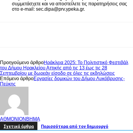
συμμετάσχετε και να αποστείλετε τις παρατηρήσεις σας
στο e-mail: sec.dipa@prv.ypeka.gr.
Προηγούμενο άρθρο
Ηράκλεια 2025: Το Πολιτιστικό Φεστιβάλ
του Δήμου Ηρακλείου Αττικής από τις 13 έως τις 28
Σεπτεμβρίου με δωρεάν είσοδο σε όλες τις εκδηλώσεις
Επόμενο άρθρο
Εργασίες δομικών του Δήμου Λυκόβρυσης-
Πεύκης
ΑΘΜΟΝΙΟΝΒΗΜΑ
Σχετικά άρθρα
Περισσότερα από τον δημιουργό