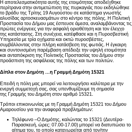
Η αποτελεσματικότητα αυτής της ετοιμότητας αποδείχθηκε
περίτρανα στην αντιμετώπιση της πυρκαγιάς που εκδηλώθηκε
το βράδυ της Τρίτης 19 Αυγούστου σε κατάστημα γνωστής
αλυσίδας αρτοσκευασμάτων στο κέντρο της πόλης. Η Πολιτική
Προστασία του Δήμου μας έσπευσε άμεσα, αναλαμβάνοντας τις
πρώτες ενέργειες για την ασφαλή οριοθέτηση και τον έλεγχο
της κατάστασης. Στη συνέχεια, κατέφθασε και η Πυροσβεστική
Υπηρεσία με τρία οχήματα και οκτώ πυροσβέστες,
συμβάλλοντας στην πλήρη κατάσβεση της φωτιάς. Η έγκαιρη
και συντονισμένη παρέμβαση απέδειξε την υψηλή ετοιμότητα
και ανταπόκριση της Πολιτικής Προστασίας του Δήμου στην
προάσπιση της ασφάλειας της πόλης και των πολιτών.
Δίπλα στον Δημότη …η Γραμμή Δημότη 15321
Επειδή η πόλη μας μπορεί να λειτουργήσει καλύτερα με την
ενεργή συμμετοχή σας, σας υπενθυμίζουμε τη σημασία
της Γραμμής του Δημότη στον αριθμό 15321.
Τρόποι επικοινωνίας με τη Γραμμή Δημότη 15321 του Δήμου
Αμαρουσίου για την αναφορά προβλημάτων:
Τηλέφωνο –Ο Δημότης, καλώντας το 15321 (Δευτέρα-
Παρασκευή, ώρες: 07.00-17.00) μπορεί να διατυπώσει το
αίτημα του, το οποίο καταχωρείται από τον/την