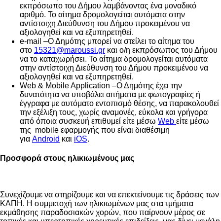
εκπρόσωπο του Δήμου λαμβάνοντας ένα μοναδικό
αριθμό. Το αίτημα δρομολογείται αυτόματα στην
αντίστοιχη Διεύθυνση του Δήμου προκειμένου να
αξιολογηθεί και να εξυπηρετηθεί.
e-mail –Ο Δημότης μπορεί να στείλει το αίτημα του
στο
15321@maroussi.gr
και ο/η εκπρόσωπος του Δήμου
να το καταχωρήσει. Το αίτημα δρομολογείται αυτόματα
στην αντίστοιχη Διεύθυνση του Δήμου προκειμένου να
αξιολογηθεί και να εξυπηρετηθεί.
Web & Mobile Application –Ο Δημότης έχει την
δυνατότητα να υποβάλει αιτήματα με φωτογραφίες ή
έγγραφα με αυτόματο εντοπισμό θέσης, να παρακολουθεί
την εξέλιξη τους, χωρίς αναμονές, εύκολα και γρήγορα
από όποια συσκευή επιθυμεί είτε μέσω
Web
είτε μέσω
της mobile εφαρμογής που είναι διαθέσιμη
για
Android
και
iOS
.
Προσφορά στους ηλικιωμένους μας
Συνεχίζουμε να στηρίζουμε και να επεκτείνουμε τις δράσεις των
ΚΑΠΗ. Η συμμετοχή των ηλικιωμένων μας στα τμήματα
εκμάθησης παραδοσιακών χορών, που παίρνουν μέρος σε