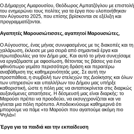
Ο Δήμαρχος Αμαρουσίου, Θεόδωρος Αμπατζόγλου με επιστολή
του ενημερώνει τους πολίτες για τα έργα που υλοποιήθηκαν
τον Αύγουστο 2025, που επίσης βρίσκονται σε εξέλιξη και
προγραμματίζονται.
Αγαπητές Μαρουσιώτισσες, αγαπητοί Μαρουσιώτες,
Ο Αύγουστος, ένας μήνας συνυφασμένος με τις διακοπές και τη
χαλάρωση, έκλεισε με μια σειρά από σημαντικά έργα και
πρωτοβουλίες για τον Δήμο μας. Και αυτό το μήνα συνεχίσαμε
να εργαζόμαστε με αφοσίωση, θέτοντας τις βάσεις για ένα
φθινόπωρο γεμάτο περισσότερη δράση και περαιτέρω
αναβάθμιση της καθημερινότητάς μας. Σε αυτή την
προσπάθεια, η συμβολή των στελεχών της Διοίκησης και όλων
των υπηρεσιών και υπαλλήλων του Δήμου μας υπήρξε
καθοριστική, ώστε η πόλη μας να ανταποκρίνεται στις διαρκώς
αυξανόμενες απαιτήσεις. Η δέσμευσή μας είναι διαρκής: το
Μαρούσι πρέπει να προοδεύει, να εκσυγχρονίζεται και να
γίνεται μια πόλη πρότυπο. Αποδεικνύουμε καθημερινά ότι
μπορούμε να πάμε «το Μαρούσι που αγαπούμε ακόμη πιο
Ψηλά»!
Έργα για τα παιδιά και την εκπαίδευση