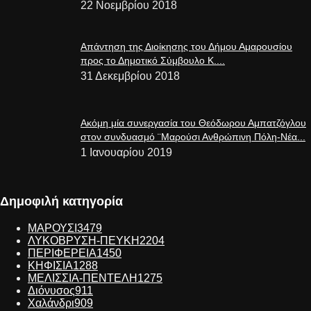
22 Νοεμβρίου 2018
Απάντηση της Διοίκησης του Δήμου Αμαρουσίου
προς το Δημοτικό Σύμβουλο Κ....
31 Δεκεμβρίου 2018
Ακόμη μία συνεργασία του Θεόδωρου Αμπατζόγλου
στον συνδυασμό ¨Μαρούσι Ανθρώπινη Πόλη-Νέα...
1 Ιανουαρίου 2019
Δημοφιλή κατηγορία
ΜΑΡΟΥΣΙ
3479
ΛΥΚΟΒΡΥΣΗ-ΠΕΥΚΗ
2204
ΠΕΡΙΦΕΡΕΙΑ
1450
ΚΗΦΙΣΙΑ
1288
ΜΕΛΙΣΣΙΑ-ΠΕΝΤΕΛΗ
1275
Διόνυσος
911
Χαλάνδρι
909