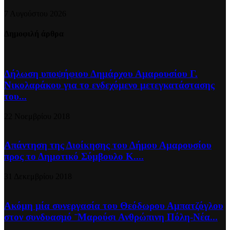
7 Αυγούστου 2026
Δημοφιλή άρθρα
Δήλωση υποψήφιου Δημάρχου Αμαρουσίου Γ.
Νικολαράκου για το ενδεχόμενο μετεγκατάστασης
του...
22 Νοεμβρίου 2018
Απάντηση της Διοίκησης του Δήμου Αμαρουσίου
προς το Δημοτικό Σύμβουλο Κ....
31 Δεκεμβρίου 2018
Ακόμη μία συνεργασία του Θεόδωρου Αμπατζόγλου
στον συνδυασμό ¨Μαρούσι Ανθρώπινη Πόλη-Νέα...