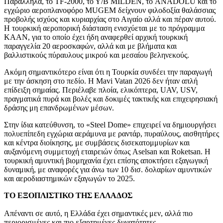
Παράλληλα, το TF-2000, το Υ/Β MILDEN, το ANADOLU και το
εγχώριο αεροπλανοφόρο MUGEM δείχνουν φιλοδοξία θαλάσσιας
προβολής ισχύος και κυριαρχίας στο Αιγαίο αλλά και πέραν αυτού.
Η τουρκική αεροπορική διάσταση ενισχύεται με το πρόγραμμα
KAAN, για το οποίο έχει ήδη αναφερθεί αρχική τουρκική
παραγγελία 20 αεροσκαφών, αλλά και με βλήματα και
βαλλιστικούς πύραυλους μικρού και μεσαίου βεληνεκούς.
Ακόμη σημαντικότερο είναι ότι η Τουρκία συνδέει την παραγωγή
με την άσκηση στο πεδίο. Η Mavi Vatan 2026 δεν ήταν απλή
επίδειξη σημαίας. Περιέλαβε πλοία, ελικόπτερα, UAV, USV,
πραγματικά πυρά και βολές και δοκιμές τακτικής και επιχειρησιακή
δράσης μη επανδρωμένων μέσων.
Στην ίδια κατεύθυνση, το «Steel Dome» επιχειρεί να δημιουργήσει
πολυεπίπεδη εγχώρια αεράμυνα με ραντάρ, πυραύλους, αισθητήρες
και κέντρα διοίκησης, με συμβάσεις δισεκατομμυρίων και
αυξανόμενη συμμετοχή εταιρειών όπως Aselsan και Roketsan. Η
τουρκική αμυντική βιομηχανία έχει επίσης αποκτήσει εξαγωγική
δυναμική, με αναφορές για άνω των 10 δισ. δολαρίων αμυντικών
και αεροδιαστημικών εξαγωγών το 2025.
ΤΟ ΕΞΟΠΛΙΣΤΙΚΟ ΤΗΣ ΕΛΛΑΔΟΣ
Απέναντι σε αυτό, η Ελλάδα έχει σημαντικές μεν, αλλά πιο
περιορισμένες και πιο εξαρτημένες δυνατότητες.