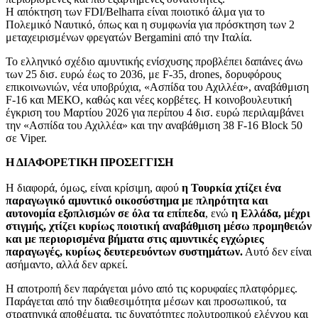
Η απόκτηση των FDI/Belharra είναι ποιοτικό άλμα για το
Πολεμικό Ναυτικό, όπως και η συμφωνία για πρόσκτηση των 2
μεταχειρισμένων φρεγατών Bergamini από την Ιταλία.
Το ελληνικό σχέδιο αμυντικής ενίσχυσης προβλέπει δαπάνες άνω
των 25 δισ. ευρώ έως το 2036, με F-35, drones, δορυφόρους
επικοινωνιών, νέα υποβρύχια, «Ασπίδα του Αχιλλέα», αναβάθμιση
F-16 και ΜΕΚΟ, καθώς και νέες κορβέτες. Η κοινοβουλευτική
έγκριση του Μαρτίου 2026 για περίπου 4 δισ. ευρώ περιλαμβάνει
την «Ασπίδα του Αχιλλέα» και την αναβάθμιση 38 F-16 Block 50
σε Viper.
Η ΔΙΑΦΟΡΕΤΙΚΗ ΠΡΟΣΕΓΓΙΣΗ
Η διαφορά, όμως, είναι κρίσιμη, αφού
η Τουρκία χτίζει ένα
παραγωγικό αμυντικό οικοσύστημα με πληρότητα και
αυτονομία εξοπλισμών σε όλα τα επίπεδα
, ενώ
η Ελλάδα, μέχρι
στιγμής, χτίζει κυρίως ποιοτική αναβάθμιση μέσω προμηθειών
και με περιορισμένα βήματα στις αμυντικές εγχώριες
παραγωγές, κυρίως δευτερευόντων συστημάτων.
Αυτό δεν είναι
ασήμαντο, αλλά δεν αρκεί.
Η αποτροπή δεν παράγεται μόνο από τις κορυφαίες πλατφόρμες.
Παράγεται από την διαθεσιμότητα μέσων και προσωπικού, τα
στρατηγικά αποθέματα, τις δυνατότητες πολυτροπικού ελέγχου και