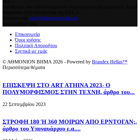
Μ.Ε.Τ.
Κατάλογος των πιστοποιημένων επιχειρήσεων ηλεκτρονικού τύπου
αναρτάται στην ιστοσελίδα της Γ.Γ.Ε.Ε.
Επικοινωνία:
info@athmonionvima.gr
Ακολούθησε μας
Επικοινωνία
Όροι χρήσης
Πολιτική Απορρήτου
Σχετικά με εμάς
© ΑΘΜΟΝΙΟΝ ΒΗΜΑ 2026 - Powered by
Brandex Hellas™
Περισσότερα θέματα
ΕΠΙΣΚΕΨΗ ΣΤΟ ART ATHINA 2023- Ο
ΠΟΛΥΜΟΡΦΙΣΜΟΣ ΣΤΗΝ ΤΕΧΝΗ, άρθρο του...
22 Σεπτεμβρίου 2023
ΣΤΡΟΦΗ 180 Ή 360 ΜΟΙΡΩΝ ΑΠΟ ΕΡΝΤΟΓΑΝ;,
άρθρο του Υποναυάρχου ε.α....