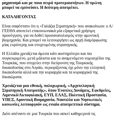
μηχανισμό και με ποια σειρά προτεραιοτήτων. Η πρώτη
μπορεί να εμπνεύσει. Η δεύτερη αποτρέπει.
ΚΑΤΑΛΗΓΟΝΤΑΣ
Είναι σαφέστατο ότι η «Γαλάζια Στρατηγική» που ανακοίνωσε ο Α/
ΓΕΕΘΑ αποτελεί επικοινωνιακά μία εξαιρετικά χρήσιμη
προσέγγιση, για να δοθεί προσανατολισμός στην αμυντική
βιομηχανία. Και μπορεί να λειτουργήσει ως αρχή διαμόρφωσης
μίας ευρύτερης και στοχευμένης στρατηγικής.
Η Ελλάδα χρειάζεται άμεσα κάτι αυστηρότερο και πιο
συγκεκριμένο, μετά μάλιστα και το αναμενόμενο νομοσχέδιο της
Τουρκίας, που στοχεύει στην διεύρυνση της Τουρκικής
δικαιοδοσίας στο Αιγαίο, περιορίζοντας όχι μόνο την ελληνική
δικαιοδοσία αλλά και την κυριαρχία και τα κυριαρχικά της
δικαιώματα.
Χρειάζεται μια εθνική, πολυχωρική, «Αρχιπελαγική
Στρατηγική Αποτροπής», όπου Ένοπλες Δυνάμεις, Εφεδρείες,
Λιμενικό/Ακτοφυλακή, ΕΥΠ, ΕΛΑΣ, Πολιτική Προστασία,
ΥΠΕΞ, Αμυντική Βιομηχανία, Ναυτιλία και Νησιωτικές
κοινωνίες λειτουργούν ως ενιαίο αποτρεπτικό σύστημα.
Διότι απέναντι σε μια Τουρκία που ασκεί καθημερινά τις