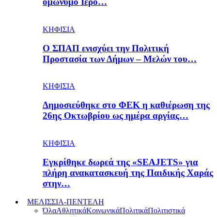
ομώνυμο Ιερό…
ΚΗΦΙΣΙΑ
Ο ΣΠΑΠ ενισχύει την Πολιτική
Προστασία των Δήμων – Μελών του…
ΚΗΦΙΣΙΑ
Δημοσιεύθηκε στο ΦΕΚ η καθιέρωση της
26ης Οκτωβρίου ως ημέρα αργίας…
ΚΗΦΙΣΙΑ
Εγκρίθηκε δωρεά της «SEAJETS» για
πλήρη ανακατασκευή της Παιδικής Χαράς
στην…
ΜΕΛΙΣΣΙΑ-ΠΕΝΤΕΛΗ
Όλα
Αθλητικά
Κοινωνικά
Πολιτικά
Πολιτιστικά