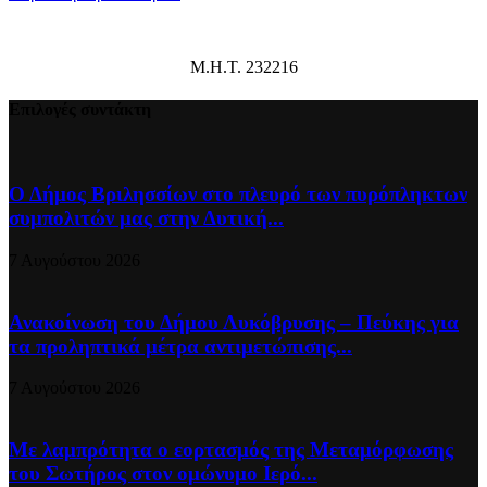
Μ.Η.Τ. 232216
Επιλογές συντάκτη
Ο Δήμος Βριλησσίων στο πλευρό των πυρόπληκτων
συμπολιτών μας στην Δυτική...
7 Αυγούστου 2026
Ανακοίνωση του Δήμου Λυκόβρυσης – Πεύκης για
τα προληπτικά μέτρα αντιμετώπισης...
7 Αυγούστου 2026
Με λαμπρότητα ο εορτασμός της Μεταμόρφωσης
του Σωτήρος στον ομώνυμο Ιερό...