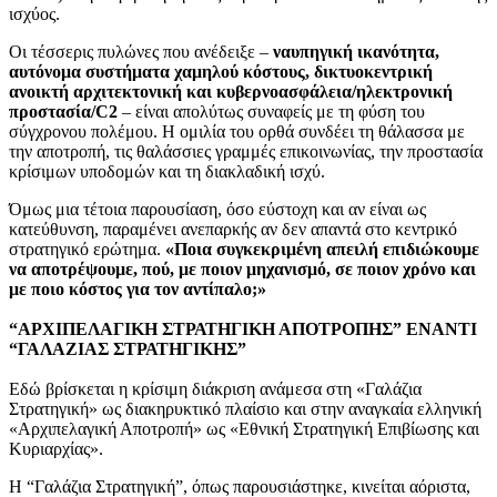
ισχύος.
Οι τέσσερις πυλώνες που ανέδειξε –
ναυπηγική ικανότητα,
αυτόνομα συστήματα χαμηλού κόστους, δικτυοκεντρική
ανοικτή αρχιτεκτονική και κυβερνοασφάλεια/ηλεκτρονική
προστασία/C2
– είναι απολύτως συναφείς με τη φύση του
σύγχρονου πολέμου. Η ομιλία του ορθά συνδέει τη θάλασσα με
την αποτροπή, τις θαλάσσιες γραμμές επικοινωνίας, την προστασία
κρίσιμων υποδομών και τη διακλαδική ισχύ.
Όμως μια τέτοια παρουσίαση, όσο εύστοχη και αν είναι ως
κατεύθυνση, παραμένει ανεπαρκής αν δεν απαντά στο κεντρικό
στρατηγικό ερώτημα.
«Ποια συγκεκριμένη απειλή επιδιώκουμε
να αποτρέψουμε, πού, με ποιον μηχανισμό, σε ποιον χρόνο και
με ποιο κόστος για τον αντίπαλο;»
“ΑΡΧΙΠΕΛΑΓΙΚΗ ΣΤΡΑΤΗΓΙΚΗ ΑΠΟΤΡΟΠΗΣ” ΕΝΑΝΤΙ
“ΓΑΛΑΖΙΑΣ ΣΤΡΑΤΗΓΙΚΗΣ”
Εδώ βρίσκεται η κρίσιμη διάκριση ανάμεσα στη «Γαλάζια
Στρατηγική» ως διακηρυκτικό πλαίσιο και στην αναγκαία ελληνική
«Αρχιπελαγική Αποτροπή» ως «Εθνική Στρατηγική Επιβίωσης και
Κυριαρχίας».
Η “Γαλάζια Στρατηγική”, όπως παρουσιάστηκε, κινείται αόριστα,