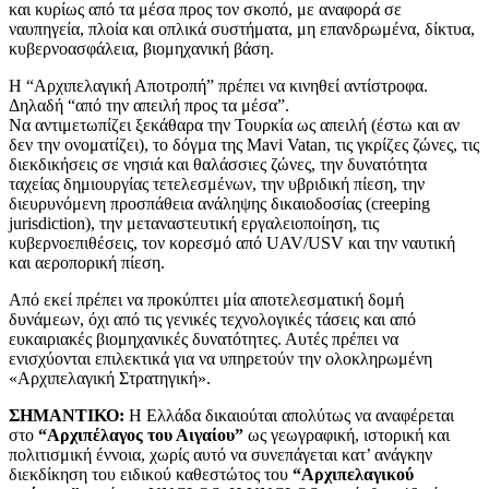
και κυρίως από τα μέσα προς τον σκοπό, με αναφορά σε
ναυπηγεία, πλοία και οπλικά συστήματα, μη επανδρωμένα, δίκτυα,
κυβερνοασφάλεια, βιομηχανική βάση.
Η “Αρχιπελαγική Αποτροπή” πρέπει να κινηθεί αντίστροφα.
Δηλαδή “από την απειλή προς τα μέσα”.
Να αντιμετωπίζει ξεκάθαρα την Τουρκία ως απειλή (έστω και αν
δεν την ονοματίζει), το δόγμα της Mavi Vatan, τις γκρίζες ζώνες, τις
διεκδικήσεις σε νησιά και θαλάσσιες ζώνες, την δυνατότητα
ταχείας δημιουργίας τετελεσμένων, την υβριδική πίεση, την
διευρυνόμενη προσπάθεια ανάληψης δικαιοδοσίας (creeping
jurisdiction), την μεταναστευτική εργαλειοποίηση, τις
κυβερνοεπιθέσεις, τον κορεσμό από UAV/USV και την ναυτική
και αεροπορική πίεση.
Από εκεί πρέπει να προκύπτει μία αποτελεσματική δομή
δυνάμεων, όχι από τις γενικές τεχνολογικές τάσεις και από
ευκαιριακές βιομηχανικές δυνατότητες. Αυτές πρέπει να
ενισχύονται επιλεκτικά για να υπηρετούν την ολοκληρωμένη
«Αρχιπελαγική Στρατηγική».
ΣΗΜΑΝΤΙΚΟ:
Η Ελλάδα δικαιούται απολύτως να αναφέρεται
στο
“Αρχιπέλαγος του Αιγαίου”
ως γεωγραφική, ιστορική και
πολιτισμική έννοια, χωρίς αυτό να συνεπάγεται κατ’ ανάγκην
διεκδίκηση του ειδικού καθεστώτος του
“Αρχιπελαγικού