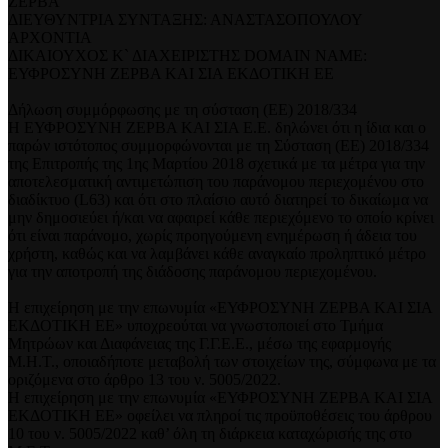
ΖΕΡΒΑ
ΔΙΕΥΘΥΝΤΡΙΑ ΣΥΝΤΑΞΗΣ: ΑΝΑΣΤΑΣΟΠΟΥΛΟΥ
ΑΡΧΟΝΤΙΑ
ΔΙΚΑΙΟΥΧΟΣ Κ` ΔΙΑΧΕΙΡΙΣΤΗΣ DOMAIN NAME:
ΕΥΦΡΟΣΥΝΗ ΖΕΡΒΑ ΚΑΙ ΣΙΑ ΕΚΔΟΤΙΚΗ ΕΕ
Δήλωση συμμόρφωσης με τη σύσταση (ΕΕ) 2018/334
Η ΕΥΦΡΟΣΥΝΗ ΖΕΡΒΑ ΚΑΙ ΣΙΑ Ε.Ε. δηλώνει ότι η ίδια και ο
παρών ιστότοπος συμμορφώνονται με τη Σύσταση (ΕΕ) 2018/334
της Επιτροπής της 1ης Μαρτίου 2018 σχετικά με τα μέτρα για την
αποτελεσματική αντιμετώπιση του παράνομου περιεχομένου στο
διαδίκτυο (L63) και ότι στο πλαίσιο αυτό διατηρεί το δικαίωμα να
μην δημοσιεύει ή/και να αφαιρεί κάθε περιεχόμενο το οποίο κρίνει
ότι είναι παράνομο, χωρίς προηγούμενη ενημέρωση ή άδεια του
χρήστη, καθώς και να λαμβάνει κάθε αναγκαίο προληπτικό μέτρο
για την αποτροπή της διάδοσης παράνομου περιεχομένου.
Η επιχείρηση με την επωνυμία «ΕΥΦΡΟΣΥΝΗ ΖΕΡΒΑ ΚΑΙ ΣΙΑ
ΕΚΔΟΤΙΚΗ ΕΕ» υποχρεούται να γνωστοποιεί στο Τμήμα
Μητρώων και Διαφάνειας της Γ.Γ.Ε.Ε., μέσω της εφαρμογής
Μ.Η.Τ., οποιαδήποτε μεταβολή των στοιχείων της, σύμφωνα με τα
οριζόμενα στο άρθρο 13 του ν. 5005/2022.
Η επιχείρηση με την επωνυμία «ΕΥΦΡΟΣΥΝΗ ΖΕΡΒΑ ΚΑΙ ΣΙΑ
ΕΚΔΟΤΙΚΗ ΕΕ» οφείλει να πληροί τις προϋποθέσεις του άρθρου
10 του ν. 5005/2022 καθ’ όλη τη διάρκεια καταχώρισής της στο