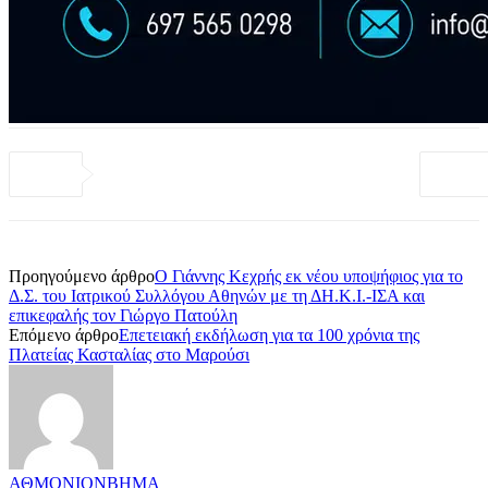
Προηγούμενο άρθρο
Ο Γιάννης Κεχρής εκ νέου υποψήφιος για το
Δ.Σ. του Ιατρικού Συλλόγου Αθηνών με τη ΔΗ.Κ.Ι.-ΙΣΑ και
επικεφαλής τον Γιώργο Πατούλη
Επόμενο άρθρο
Επετειακή εκδήλωση για τα 100 χρόνια της
Πλατείας Κασταλίας στο Μαρούσι
ΑΘΜΟΝΙΟΝΒΗΜΑ