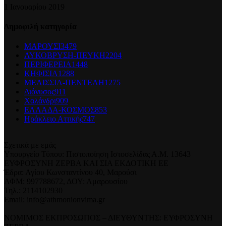
1 Ιανουαρίου 2019
Δημοφιλή κατηγορία
ΜΑΡΟΥΣΙ
3479
ΛΥΚΟΒΡΥΣΗ-ΠΕΥΚΗ
2204
ΠΕΡΙΦΕΡΕΙΑ
1448
ΚΗΦΙΣΙΑ
1288
ΜΕΛΙΣΣΙΑ-ΠΕΝΤΕΛΗ
1275
Διόνυσος
911
Χαλάνδρι
909
ΕΛΛΑΔΑ-ΚΟΣΜΟΣ
853
Ηράκλειο Αττικής
747
Σχετικά με εμάς
Υπουργείο Τύπου: Πιστοποίηση Ιστοσελίδας Α.Μ. 13643
ΕΥΦΡΟΣΥΝΗ ΖΕΡΒΑ ΚΑΙ ΣΙΑ ΕΚΔΟΤΙΚΗ ΕΕ
Έδρα: Αγίου Κωνσταντίνου 40, Μαρούσι
ΑΦΜ: 997788672, ΔΟΥ: Αμαρουσίου
Τηλ.: 2114102930
Email: info@athmonionvima.gr
ΝΟΜΙΜΟΣ ΕΚΠΡΟΣΩΠΟΣ – ΔΙΕΥΘΥΝΤΗΣ: ΕΥΦΡΟΣΥΝΗ