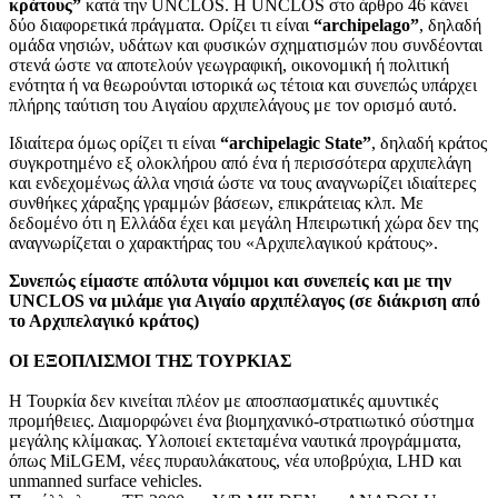
κράτους”
κατά την UNCLOS. Η UNCLOS στο άρθρο 46 κάνει
δύο διαφορετικά πράγματα. Ορίζει τι είναι
“archipelago”
, δηλαδή
ομάδα νησιών, υδάτων και φυσικών σχηματισμών που συνδέονται
στενά ώστε να αποτελούν γεωγραφική, οικονομική ή πολιτική
ενότητα ή να θεωρούνται ιστορικά ως τέτοια και συνεπώς υπάρχει
πλήρης ταύτιση του Αιγαίου αρχιπελάγους με τον ορισμό αυτό.
Ιδιαίτερα όμως ορίζει τι είναι
“archipelagic State”
, δηλαδή κράτος
συγκροτημένο εξ ολοκλήρου από ένα ή περισσότερα αρχιπελάγη
και ενδεχομένως άλλα νησιά ώστε να τους αναγνωρίζει ιδιαίτερες
συνθήκες χάραξης γραμμών βάσεων, επικράτειας κλπ. Με
δεδομένο ότι η Ελλάδα έχει και μεγάλη Ηπειρωτική χώρα δεν της
αναγνωρίζεται ο χαρακτήρας του «Αρχιπελαγικού κράτους».
Συνεπώς είμαστε απόλυτα νόμιμοι και συνεπείς και με την
UNCLOS να μιλάμε για Αιγαίο αρχιπέλαγος (σε διάκριση από
το Αρχιπελαγικό κράτος)
ΟΙ ΕΞΟΠΛΙΣΜΟΙ ΤΗΣ ΤΟΥΡΚΙΑΣ
Η Τουρκία δεν κινείται πλέον με αποσπασματικές αμυντικές
προμήθειες. Διαμορφώνει ένα βιομηχανικό-στρατιωτικό σύστημα
μεγάλης κλίμακας. Υλοποιεί εκτεταμένα ναυτικά προγράμματα,
όπως MiLGEM, νέες πυραυλάκατους, νέα υποβρύχια, LHD και
unmanned surface vehicles.