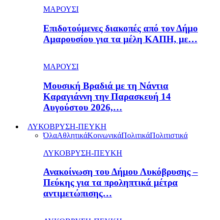
ΜΑΡΟΥΣΙ
Επιδοτούμενες διακοπές από τον Δήμο
Αμαρουσίου για τα μέλη ΚΑΠΗ, με…
ΜΑΡΟΥΣΙ
Μουσική Βραδιά με τη Νάντια
Καραγιάννη την Παρασκευή 14
Αυγούστου 2026,…
ΛΥΚΟΒΡΥΣΗ-ΠΕΥΚΗ
Όλα
Αθλητικά
Κοινωνικά
Πολιτικά
Πολιτιστικά
ΛΥΚΟΒΡΥΣΗ-ΠΕΥΚΗ
Ανακοίνωση του Δήμου Λυκόβρυσης –
Πεύκης για τα προληπτικά μέτρα
αντιμετώπισης…