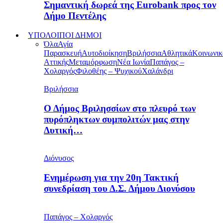
Σημαντική δωρεά της Eurobank προς τον
Δήμο Πεντέλης
ΥΠΟΛΟΙΠΟΙ ΔΗΜΟΙ
Όλα
Αγία
Παρασκευή
Αυτοδιοίκηση
Βριλήσσια
Αθλητικά
Κοινωνικ
Αττικής
Μεταμόρφωση
Νέα Ιωνία
Παπάγος –
Χολαργός
Φιλοθέης – Ψυχικού
Χαλάνδρι
Βριλήσσια
Ο Δήμος Βριλησσίων στο πλευρό των
πυρόπληκτων συμπολιτών μας στην
Δυτική…
Διόνυσος
Ενημέρωση για την 20η Τακτική
συνεδρίαση του Δ.Σ. Δήμου Διονύσου
Παπάγος – Χολαργός