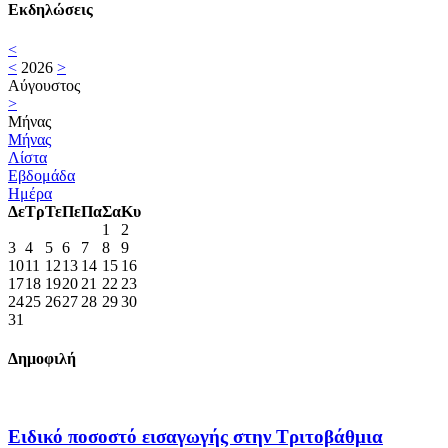
Εκδηλώσεις
<
<
2026
>
Αύγουστος
>
Μήνας
Μήνας
Λίστα
Εβδομάδα
Ημέρα
Δε
Τρ
Τε
Πε
Πα
Σα
Κυ
1
2
3
4
5
6
7
8
9
10
11
12
13
14
15
16
17
18
19
20
21
22
23
24
25
26
27
28
29
30
31
Δημοφιλή
Ειδικό ποσοστό εισαγωγής στην Τριτοβάθμια