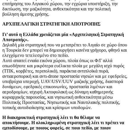
επιτήρησης του Αιγιακού χώρου, την εγχώρια υποστήριξη, την
δικτύωση, την μαζικότητα, ανθεκτικότητα και την πολιτική
βούληση άμεσης χρήσης.
ΑΡΧΙΠΕΛΑΓΙΚΗ ΣΤΡΑΤΗΓΙΚΗ ΑΠΟΤΡΟΠΗΣ
Γι’ αυτό η Ελλάδα χρειάζεται μία «Αρχιπελαγική Στρατηγική
Αποτροπής».
Δηλαδή μία στρατηγική που να μετατρέπει το Αιγαίο σε χώρο όπου
η Τουρκία δεν μπορεί να δημιουργήσει κανένα γρήγορο, φθηνό και
ελεγχόμενο τετελεσμένο στο πεδίο.
Αυτό απαιτεί ενιαία εικόνα χώρου, πλοία όπως οι Φ/Γ αλλά
οπωσδήποτε και μικρότερα ευέλικτα πλοία με μεγάλη ισχύ πυρός
(ΤΠΚ, κορβέτες, περιπολικά), παράκτια αντιπλοϊκά πυρά,
αντιαεροπορική και αντι-drone προστασία νησιών και με εφεδρείες,
υποβρύχια υπεροχή, UAV/USV/UUV μαζικής χρήσης, διασπορά
δυνάμεων, εφεδρικές επικοινωνίες, προστασία λιμένων και
αεροδρομίων, ισχυρή Ακτοφυλακή ως δύναμη καθημερινής
κυριαρχικής παρουσίας, και νησιωτική ανθεκτικότητα μέσω
Πολιτικής Προστασίας, Νησιωτικής και Ναυτιλιακής πολιτικής,
τοπικής αυτοδιοίκησης και κρίσιμων υποδομών.
Η διακηρυκτική στρατηγική λέει τι θα θέλαμε να
αποκτήσουμε. Η ολοκληρωμένη στρατηγική λέει τι πρέπει να
εμποδίσουμε, με ποιους φορείς, σε ποιο πεδίο, με ποιον