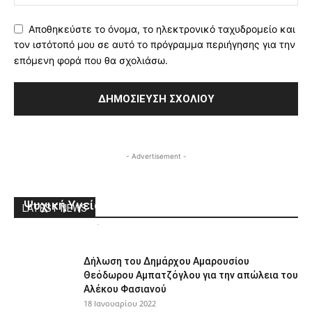
Αποθηκεύστε το όνομα, το ηλεκτρονικό ταχυδρομείο και
τον ιστότοπό μου σε αυτό το πρόγραμμα περιήγησης για την
επόμενη φορά που θα σχολιάσω.
- Advertisement -
Δήμος Βριλησσίων-ΕΠΑΨΥ: Μαζί για την
Ψυχική Υγεία
LATEST NEWS
ΑΘΜΟΝΙΟΝΒΗΜΑ
-
8 Οκτωβρίου 2025
0
Δήλωση του Δημάρχου Αμαρουσίου
Θεόδωρου Αμπατζόγλου για την απώλεια του
Αλέκου Φασιανού
18 Ιανουαρίου 2022