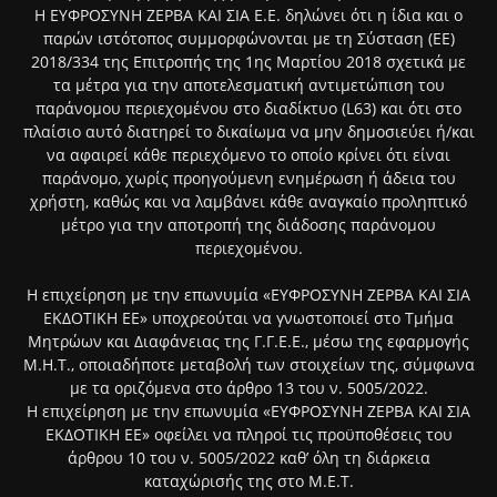
Η ΕΥΦΡΟΣΥΝΗ ΖΕΡΒΑ ΚΑΙ ΣΙΑ Ε.Ε. δηλώνει ότι η ίδια και ο
παρών ιστότοπος συμμορφώνονται με τη Σύσταση (ΕΕ)
2018/334 της Επιτροπής της 1ης Μαρτίου 2018 σχετικά με
τα μέτρα για την αποτελεσματική αντιμετώπιση του
παράνομου περιεχομένου στο διαδίκτυο (L63) και ότι στο
πλαίσιο αυτό διατηρεί το δικαίωμα να μην δημοσιεύει ή/και
να αφαιρεί κάθε περιεχόμενο το οποίο κρίνει ότι είναι
παράνομο, χωρίς προηγούμενη ενημέρωση ή άδεια του
χρήστη, καθώς και να λαμβάνει κάθε αναγκαίο προληπτικό
μέτρο για την αποτροπή της διάδοσης παράνομου
περιεχομένου.
Η επιχείρηση με την επωνυμία «ΕΥΦΡΟΣΥΝΗ ΖΕΡΒΑ ΚΑΙ ΣΙΑ
ΕΚΔΟΤΙΚΗ ΕΕ» υποχρεούται να γνωστοποιεί στο Τμήμα
Μητρώων και Διαφάνειας της Γ.Γ.Ε.Ε., μέσω της εφαρμογής
Μ.Η.Τ., οποιαδήποτε μεταβολή των στοιχείων της, σύμφωνα
με τα οριζόμενα στο άρθρο 13 του ν. 5005/2022.
Η επιχείρηση με την επωνυμία «ΕΥΦΡΟΣΥΝΗ ΖΕΡΒΑ ΚΑΙ ΣΙΑ
ΕΚΔΟΤΙΚΗ ΕΕ» οφείλει να πληροί τις προϋποθέσεις του
άρθρου 10 του ν. 5005/2022 καθ’ όλη τη διάρκεια
καταχώρισής της στο Μ.Ε.Τ.