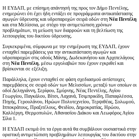
Η ΕΥΔΑΠ, με επίσημη απάντησή της προς τον Δήμο Πεντέλης,
ενημερώνει ότι έχει ήδη εντάξει σε προγράμματα αντικατάστασης
αγωγών ύδρευσης και υδροπαροχών σειρά οδών στη
Νέα Πεντέλη
και στα Μελίσσια, με στόχο την αντιμετώπιση χρόνιων
προβλημάτων, τη μείωση των διαρροών και τη βελτίωση της
λειτουργίας του δικτύου ύδρευσης.
Συγκεκριμένα, σύμφωνα με την ενημέρωση της ΕΥΔΑΠ, έχουν
ενταχθεί παρεμβάσεις για την αντικατάσταση αγωγών και
υδροπαροχών στις οδούς Μάνης, Δωδεκανήσου και Αρχιπελάγους
στη
Νέα Πεντέλη
, μέσω εργολαβιών που έχουν εγκριθεί και
βρίσκονται σε εξέλιξη.
Παράλληλα, έχουν ενταχθεί σε φάση σχεδιασμού αντίστοιχες
παρεμβάσεις σε σειρά οδών των Μελισσίων, μεταξύ των οποίων οι
οδοί Δεληγιάννη, Σερίφου, Σμύρνης, Νέας Πεντέλης, Αγίου
Γεωργίου, Παγκάλου, Βίτσι, Λαχανά, Τσιμπρικίδη, Παπαφλέσσα,
Πηγής, Γερουλάνου, Ηρώων Πολυτεχνείου, Τερψιθέας, Σολωμού,
Ιπποκράτους, Πραξιτέλους, Φειδίου, Δημοκρατίας, Ηρώου,
Καλλέργη, Θερμοπυλών, Αθανασίου Διάκου και Λεωφόρος Αγίου
Σίλα 1.
Η ΕΥΔΑΠ εκτιμά ότι τα έργα αυτά θα συμβάλουν ουσιαστικά στην
οριστική αντιμετώπιση προβλημάτων λειτουργίας του δικτύου στην