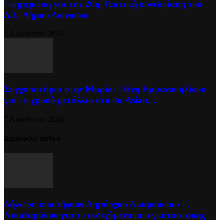
Ενημέρωση για την 20η Τακτική συνεδρίαση του
Δ.Σ. Δήμου Διονύσου
7 Αυγούστου 2026
Συγχαρητήρια στην Μαρία-Ελένη Εμμανουηλίδου
για το χρυσό μετάλλιο στο 8ο Asian...
7 Αυγούστου 2026
Δημοφιλή άρθρα
Δήλωση υποψήφιου Δημάρχου Αμαρουσίου Γ.
Νικολαράκου για το ενδεχόμενο μετεγκατάστασης