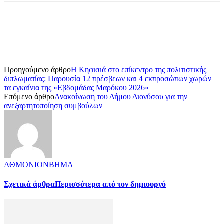
Προηγούμενο άρθρο
Η Κηφισιά στο επίκεντρο της πολιτιστικής
διπλωματίας: Παρουσία 12 πρέσβεων και 4 εκπροσώπων χωρών
τα εγκαίνια της «Εβδομάδας Μαρόκου 2026»
Επόμενο άρθρο
Ανακοίνωση του Δήμου Διονύσου για την
ανεξαρτητοποίηση συμβούλων
ΑΘΜΟΝΙΟΝΒΗΜΑ
Σχετικά άρθρα
Περισσότερα από τον δημιουργό