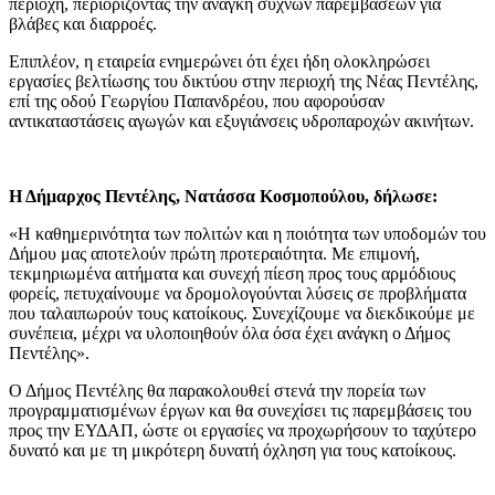
περιοχή, περιορίζοντας την ανάγκη συχνών παρεμβάσεων για
βλάβες και διαρροές.
Επιπλέον, η εταιρεία ενημερώνει ότι έχει ήδη ολοκληρώσει
εργασίες βελτίωσης του δικτύου στην περιοχή της Νέας Πεντέλης,
επί της οδού Γεωργίου Παπανδρέου, που αφορούσαν
αντικαταστάσεις αγωγών και εξυγιάνσεις υδροπαροχών ακινήτων.
Η Δήμαρχος Πεντέλης, Νατάσσα Κοσμοπούλου, δήλωσε:
«Η καθημερινότητα των πολιτών και η ποιότητα των υποδομών του
Δήμου μας αποτελούν πρώτη προτεραιότητα. Με επιμονή,
τεκμηριωμένα αιτήματα και συνεχή πίεση προς τους αρμόδιους
φορείς, πετυχαίνουμε να δρομολογούνται λύσεις σε προβλήματα
που ταλαιπωρούν τους κατοίκους. Συνεχίζουμε να διεκδικούμε με
συνέπεια, μέχρι να υλοποιηθούν όλα όσα έχει ανάγκη ο Δήμος
Πεντέλης».
Ο Δήμος Πεντέλης θα παρακολουθεί στενά την πορεία των
προγραμματισμένων έργων και θα συνεχίσει τις παρεμβάσεις του
προς την ΕΥΔΑΠ, ώστε οι εργασίες να προχωρήσουν το ταχύτερο
δυνατό και με τη μικρότερη δυνατή όχληση για τους κατοίκους.