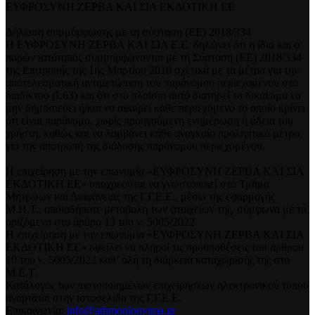
ΕΥΦΡΟΣΥΝΗ ΖΕΡΒΑ ΚΑΙ ΣΙΑ ΕΚΔΟΤΙΚΗ ΕΕ
Δήλωση συμμόρφωσης με τη σύσταση (ΕΕ) 2018/334
Η ΕΥΦΡΟΣΥΝΗ ΖΕΡΒΑ ΚΑΙ ΣΙΑ Ε.Ε. δηλώνει ότι η ίδια και ο
παρών ιστότοπος συμμορφώνονται με τη Σύσταση (ΕΕ) 2018/334
της Επιτροπής της 1ης Μαρτίου 2018 σχετικά με τα μέτρα για την
αποτελεσματική αντιμετώπιση του παράνομου περιεχομένου στο
διαδίκτυο (L63) και ότι στο πλαίσιο αυτό διατηρεί το δικαίωμα να
μην δημοσιεύει ή/και να αφαιρεί κάθε περιεχόμενο το οποίο κρίνει
ότι είναι παράνομο, χωρίς προηγούμενη ενημέρωση ή άδεια του
χρήστη, καθώς και να λαμβάνει κάθε αναγκαίο προληπτικό μέτρο
για την αποτροπή της διάδοσης παράνομου περιεχομένου.
Η επιχείρηση με την επωνυμία «ΕΥΦΡΟΣΥΝΗ ΖΕΡΒΑ ΚΑΙ ΣΙΑ
ΕΚΔΟΤΙΚΗ ΕΕ» υποχρεούται να γνωστοποιεί στο Τμήμα
Μητρώων και Διαφάνειας της Γ.Γ.Ε.Ε., μέσω της εφαρμογής
Μ.Η.Τ., οποιαδήποτε μεταβολή των στοιχείων της, σύμφωνα με τα
οριζόμενα στο άρθρο 13 του ν. 5005/2022.
Η επιχείρηση με την επωνυμία «ΕΥΦΡΟΣΥΝΗ ΖΕΡΒΑ ΚΑΙ ΣΙΑ
ΕΚΔΟΤΙΚΗ ΕΕ» οφείλει να πληροί τις προϋποθέσεις του άρθρου
10 του ν. 5005/2022 καθ’ όλη τη διάρκεια καταχώρισής της στο
Μ.Ε.Τ.
Κατάλογος των πιστοποιημένων επιχειρήσεων ηλεκτρονικού τύπου
αναρτάται στην ιστοσελίδα της Γ.Γ.Ε.Ε.
Επικοινωνία:
info@athmonionvima.gr