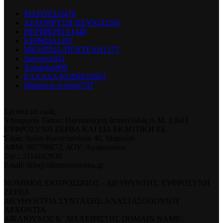
ΜΑΡΟΥΣΙ
3478
ΛΥΚΟΒΡΥΣΗ-ΠΕΥΚΗ
2203
ΠΕΡΙΦΕΡΕΙΑ
1448
ΚΗΦΙΣΙΑ
1287
ΜΕΛΙΣΣΙΑ-ΠΕΝΤΕΛΗ
1275
Διόνυσος
911
Χαλάνδρι
909
ΕΛΛΑΔΑ-ΚΟΣΜΟΣ
854
Ηράκλειο Αττικής
747
Σχετικά με εμάς
Υπουργείο Τύπου: Πιστοποίηση Ιστοσελίδας Α.Μ. 13643
ΕΥΦΡΟΣΥΝΗ ΖΕΡΒΑ ΚΑΙ ΣΙΑ ΕΚΔΟΤΙΚΗ ΕΕ
Έδρα: Αγίου Κωνσταντίνου 40, Μαρούσι
ΑΦΜ: 997788672, ΔΟΥ: Αμαρουσίου
Τηλ.: 2114102930
Email: info@athmonionvima.gr
ΝΟΜΙΜΟΣ ΕΚΠΡΟΣΩΠΟΣ – ΔΙΕΥΘΥΝΤΗΣ: ΕΥΦΡΟΣΥΝΗ
ΖΕΡΒΑ
ΔΙΕΥΘΥΝΤΡΙΑ ΣΥΝΤΑΞΗΣ: ΑΝΑΣΤΑΣΟΠΟΥΛΟΥ
ΑΡΧΟΝΤΙΑ
ΔΙΚΑΙΟΥΧΟΣ Κ` ΔΙΑΧΕΙΡΙΣΤΗΣ DOMAIN NAME: