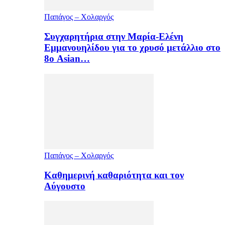
Παπάγος – Χολαργός
Συγχαρητήρια στην Μαρία-Ελένη
Εμμανουηλίδου για το χρυσό μετάλλιο στο
8ο Asian…
Παπάγος – Χολαργός
Καθημερινή καθαριότητα και τον
Αύγουστο