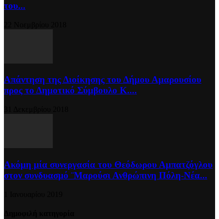
του...
22 Νοεμβρίου 2018
Απάντηση της Διοίκησης του Δήμου Αμαρουσίου
προς το Δημοτικό Σύμβουλο Κ....
31 Δεκεμβρίου 2018
Ακόμη μία συνεργασία του Θεόδωρου Αμπατζόγλου
στον συνδυασμό ¨Μαρούσι Ανθρώπινη Πόλη-Νέα...
1 Ιανουαρίου 2019
Δημοφιλή κατηγορία