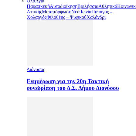
Όλα
Αγία
Παρασκευή
Αυτοδιοίκηση
Βριλήσσια
Αθλητικά
Κοινωνικ
Αττικής
Μεταμόρφωση
Νέα Ιωνία
Παπάγος –
Χολαργός
Φιλοθέης – Ψυχικού
Χαλάνδρι
Διόνυσος
Ενημέρωση για την 20η Τακτική
συνεδρίαση του Δ.Σ. Δήμου Διονύσου