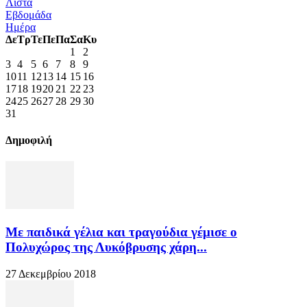
Λίστα
Εβδομάδα
Ημέρα
Δε
Τρ
Τε
Πε
Πα
Σα
Κυ
1
2
3
4
5
6
7
8
9
10
11
12
13
14
15
16
17
18
19
20
21
22
23
24
25
26
27
28
29
30
31
Δημοφιλή
Με παιδικά γέλια και τραγούδια γέμισε ο
Πολυχώρος της Λυκόβρυσης χάρη...
27 Δεκεμβρίου 2018