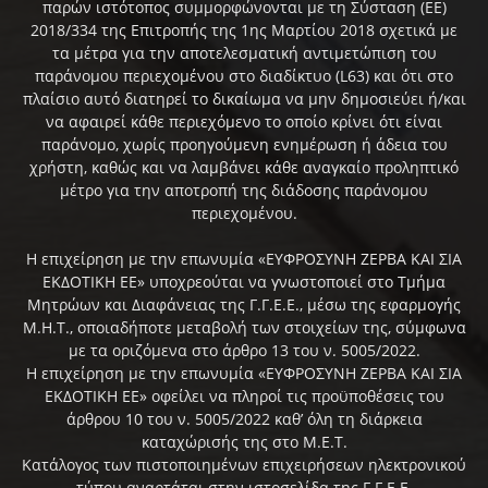
παρών ιστότοπος συμμορφώνονται με τη Σύσταση (ΕΕ)
2018/334 της Επιτροπής της 1ης Μαρτίου 2018 σχετικά με
τα μέτρα για την αποτελεσματική αντιμετώπιση του
παράνομου περιεχομένου στο διαδίκτυο (L63) και ότι στο
πλαίσιο αυτό διατηρεί το δικαίωμα να μην δημοσιεύει ή/και
να αφαιρεί κάθε περιεχόμενο το οποίο κρίνει ότι είναι
παράνομο, χωρίς προηγούμενη ενημέρωση ή άδεια του
χρήστη, καθώς και να λαμβάνει κάθε αναγκαίο προληπτικό
μέτρο για την αποτροπή της διάδοσης παράνομου
περιεχομένου.
Η επιχείρηση με την επωνυμία «ΕΥΦΡΟΣΥΝΗ ΖΕΡΒΑ ΚΑΙ ΣΙΑ
ΕΚΔΟΤΙΚΗ ΕΕ» υποχρεούται να γνωστοποιεί στο Τμήμα
Μητρώων και Διαφάνειας της Γ.Γ.Ε.Ε., μέσω της εφαρμογής
Μ.Η.Τ., οποιαδήποτε μεταβολή των στοιχείων της, σύμφωνα
με τα οριζόμενα στο άρθρο 13 του ν. 5005/2022.
Η επιχείρηση με την επωνυμία «ΕΥΦΡΟΣΥΝΗ ΖΕΡΒΑ ΚΑΙ ΣΙΑ
ΕΚΔΟΤΙΚΗ ΕΕ» οφείλει να πληροί τις προϋποθέσεις του
άρθρου 10 του ν. 5005/2022 καθ’ όλη τη διάρκεια
καταχώρισής της στο Μ.Ε.Τ.
Κατάλογος των πιστοποιημένων επιχειρήσεων ηλεκτρονικού
τύπου αναρτάται στην ιστοσελίδα της Γ.Γ.Ε.Ε.