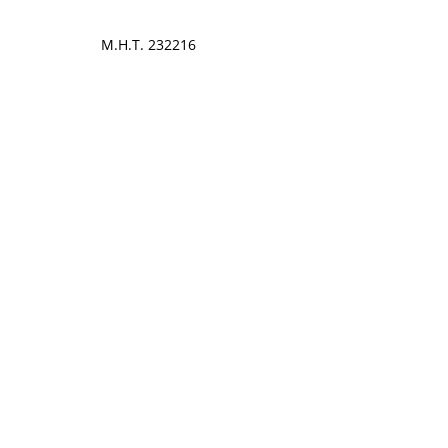
Μ.Η.Τ. 232216