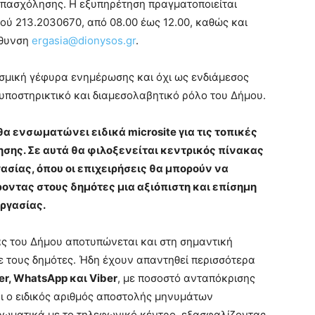
 απασχόλησης. Η εξυπηρέτηση πραγματοποιείται
ού 213.2030670, από 08.00 έως 12.00, καθώς και
ύθυνση
ergasia@dionysos.gr
.
εσμική γέφυρα ενημέρωσης και όχι ως ενδιάμεσος
ποστηρικτικό και διαμεσολαβητικό ρόλο του Δήμου.
θα ενσωματώνει ειδικά microsite για τις τοπικές
ησης. Σε αυτά θα φιλοξενείται κεντρικός πίνακας
ίας, όπου οι επιχειρήσεις θα μπορούν να
οντας στους δημότες μια αξιόπιστη και επίσημη
ργασίας.
ας του Δήμου αποτυπώνεται και στη σημαντική
 τους δημότες. Ήδη έχουν απαντηθεί περισσότερα
er, WhatsApp και Viber
, με ποσοστό ανταπόκρισης
και ο ειδικός αριθμός αποστολής μηνυμάτων
ηρωματικά με το τηλεφωνικό κέντρο, εξασφαλίζοντας