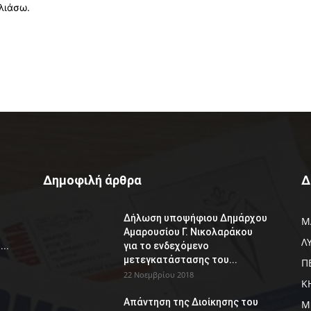
λιάσω.
Δημοφιλή άρθρα
Δ
Δήλωση υποψήφιου Δημάρχου
Μ
Αμαρουσίου Γ. Νικολαράκου
Λ
..
για το ενδεχόμενο
μετεγκατάστασης του...
Π
22 Νοεμβρίου 2018
Κ
Απάντηση της Διοίκησης του
Μ