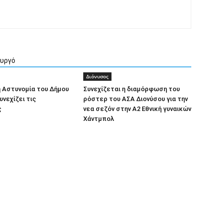
ουργό
Διόνυσος
 Αστυνομία του Δήμου
Συνεχίζεται η διαμόρφωση του
υνεχίζει τις
ρόστερ του ΑΣΑ Διονύσου για την
ς
νεα σεζόν στην Α2 Εθνική γυναικών
Χάντμπολ