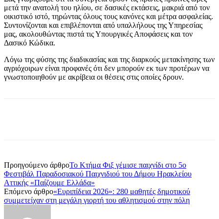
μετά την ανατολή του ηλίου, σε δασικές εκτάσεις, μακριά από τον
οικιστικό ιστό, τηρώντας όλους τους κανόνες και μέτρα ασφαλείας.
Συντονίζονται και επιβλέπονται από υπαλλήλους της Υπηρεσίας
μας, ακολουθώντας πιστά τις Υπουργικές Αποφάσεις και τον
Δασικό Κώδικα.
Λόγω της φύσης της διαδικασίας και της διαρκούς μετακίνησης των
αγριόχοιρων είναι προφανές ότι δεν μπορούν εκ των προτέρων να
γνωστοποιηθούν με ακρίβεια οι θέσεις στις οποίες δρουν.
Προηγούμενο άρθρο
Το Κτήμα Φιξ γέμισε παιχνίδι στο 5ο
Φεστιβάλ Παραδοσιακού Παιχνιδιού του Δήμου Ηρακλείου
Αττικής «Παίζουμε Ελλάδα»
Επόμενο άρθρο
«Ευριπίδεια 2026»: 280 μαθητές δημοτικού
συμμετείχαν στη μεγάλη γιορτή του αθλητισμού στην πόλη