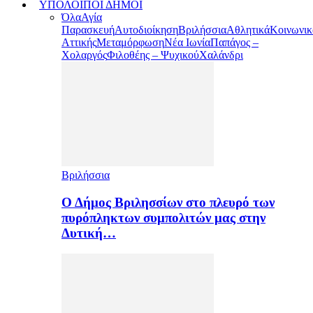
ΥΠΟΛΟΙΠΟΙ ΔΗΜΟΙ
Όλα
Αγία
Παρασκευή
Αυτοδιοίκηση
Βριλήσσια
Αθλητικά
Κοινωνικ
Αττικής
Μεταμόρφωση
Νέα Ιωνία
Παπάγος –
Χολαργός
Φιλοθέης – Ψυχικού
Χαλάνδρι
Βριλήσσια
Ο Δήμος Βριλησσίων στο πλευρό των
πυρόπληκτων συμπολιτών μας στην
Δυτική…