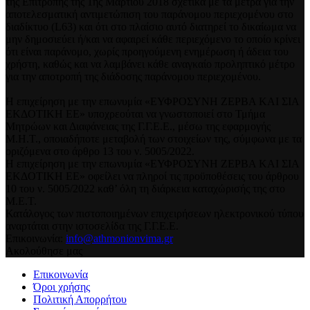
της Επιτροπής της 1ης Μαρτίου 2018 σχετικά με τα μέτρα για την
αποτελεσματική αντιμετώπιση του παράνομου περιεχομένου στο
διαδίκτυο (L63) και ότι στο πλαίσιο αυτό διατηρεί το δικαίωμα να
μην δημοσιεύει ή/και να αφαιρεί κάθε περιεχόμενο το οποίο κρίνει
ότι είναι παράνομο, χωρίς προηγούμενη ενημέρωση ή άδεια του
χρήστη, καθώς και να λαμβάνει κάθε αναγκαίο προληπτικό μέτρο
για την αποτροπή της διάδοσης παράνομου περιεχομένου.
Η επιχείρηση με την επωνυμία «ΕΥΦΡΟΣΥΝΗ ΖΕΡΒΑ ΚΑΙ ΣΙΑ
ΕΚΔΟΤΙΚΗ ΕΕ» υποχρεούται να γνωστοποιεί στο Τμήμα
Μητρώων και Διαφάνειας της Γ.Γ.Ε.Ε., μέσω της εφαρμογής
Μ.Η.Τ., οποιαδήποτε μεταβολή των στοιχείων της, σύμφωνα με τα
οριζόμενα στο άρθρο 13 του ν. 5005/2022.
Η επιχείρηση με την επωνυμία «ΕΥΦΡΟΣΥΝΗ ΖΕΡΒΑ ΚΑΙ ΣΙΑ
ΕΚΔΟΤΙΚΗ ΕΕ» οφείλει να πληροί τις προϋποθέσεις του άρθρου
10 του ν. 5005/2022 καθ’ όλη τη διάρκεια καταχώρισής της στο
Μ.Ε.Τ.
Κατάλογος των πιστοποιημένων επιχειρήσεων ηλεκτρονικού τύπου
αναρτάται στην ιστοσελίδα της Γ.Γ.Ε.Ε.
Επικοινωνία:
info@athmonionvima.gr
Ακολούθησε μας
Επικοινωνία
Όροι χρήσης
Πολιτική Απορρήτου