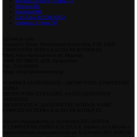
ΜΕΛΙΣΣΙΑ-ΠΕΝΤΕΛΗ
1275
Διόνυσος
911
Χαλάνδρι
909
ΕΛΛΑΔΑ-ΚΟΣΜΟΣ
853
Ηράκλειο Αττικής
747
Σχετικά με εμάς
Υπουργείο Τύπου: Πιστοποίηση Ιστοσελίδας Α.Μ. 13643
ΕΥΦΡΟΣΥΝΗ ΖΕΡΒΑ ΚΑΙ ΣΙΑ ΕΚΔΟΤΙΚΗ ΕΕ
Έδρα: Αγίου Κωνσταντίνου 40, Μαρούσι
ΑΦΜ: 997788672, ΔΟΥ: Αμαρουσίου
Τηλ.: 2114102930
Email: info@athmonionvima.gr
ΝΟΜΙΜΟΣ ΕΚΠΡΟΣΩΠΟΣ – ΔΙΕΥΘΥΝΤΗΣ: ΕΥΦΡΟΣΥΝΗ
ΖΕΡΒΑ
ΔΙΕΥΘΥΝΤΡΙΑ ΣΥΝΤΑΞΗΣ: ΑΝΑΣΤΑΣΟΠΟΥΛΟΥ
ΑΡΧΟΝΤΙΑ
ΔΙΚΑΙΟΥΧΟΣ Κ` ΔΙΑΧΕΙΡΙΣΤΗΣ DOMAIN NAME:
ΕΥΦΡΟΣΥΝΗ ΖΕΡΒΑ ΚΑΙ ΣΙΑ ΕΚΔΟΤΙΚΗ ΕΕ
Δήλωση συμμόρφωσης με τη σύσταση (ΕΕ) 2018/334
Η ΕΥΦΡΟΣΥΝΗ ΖΕΡΒΑ ΚΑΙ ΣΙΑ Ε.Ε. δηλώνει ότι η ίδια και ο
παρών ιστότοπος συμμορφώνονται με τη Σύσταση (ΕΕ) 2018/334