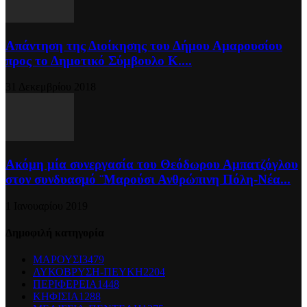
Απάντηση της Διοίκησης του Δήμου Αμαρουσίου
προς το Δημοτικό Σύμβουλο Κ....
31 Δεκεμβρίου 2018
Ακόμη μία συνεργασία του Θεόδωρου Αμπατζόγλου
στον συνδυασμό ¨Μαρούσι Ανθρώπινη Πόλη-Νέα...
1 Ιανουαρίου 2019
Δημοφιλή κατηγορία
ΜΑΡΟΥΣΙ
3479
ΛΥΚΟΒΡΥΣΗ-ΠΕΥΚΗ
2204
ΠΕΡΙΦΕΡΕΙΑ
1448
ΚΗΦΙΣΙΑ
1288