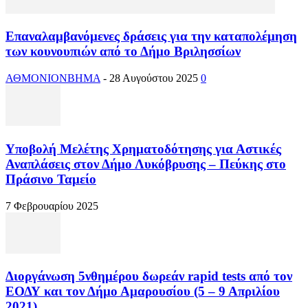
Επαναλαμβανόμενες δράσεις για την καταπολέμηση
των κουνουπιών από το Δήμο Βριλησσίων
ΑΘΜΟΝΙΟΝΒΗΜΑ
-
28 Αυγούστου 2025
0
Υποβολή Μελέτης Χρηματοδότησης για Αστικές
Αναπλάσεις στον Δήμο Λυκόβρυσης – Πεύκης στο
Πράσινο Ταμείο
7 Φεβρουαρίου 2025
Διοργάνωση 5νθημέρου δωρεάν rapid tests από τον
ΕΟΔΥ και τον Δήμο Αμαρουσίου (5 – 9 Απριλίου
2021)