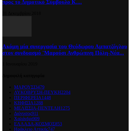
προς το Δημοτικό Σύμβουλο Κ....
31 Δεκεμβρίου 2018
Ακόμη μία συνεργασία του Θεόδωρου Αμπατζόγλου
στον συνδυασμό ¨Μαρούσι Ανθρώπινη Πόλη-Νέα...
1 Ιανουαρίου 2019
Δημοφιλή κατηγορία
ΜΑΡΟΥΣΙ
3479
ΛΥΚΟΒΡΥΣΗ-ΠΕΥΚΗ
2204
ΠΕΡΙΦΕΡΕΙΑ
1448
ΚΗΦΙΣΙΑ
1288
ΜΕΛΙΣΣΙΑ-ΠΕΝΤΕΛΗ
1275
Διόνυσος
911
Χαλάνδρι
909
ΕΛΛΑΔΑ-ΚΟΣΜΟΣ
853
Ηράκλειο Αττικής
747