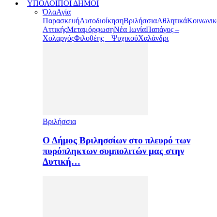
ΥΠΟΛΟΙΠΟΙ ΔΗΜΟΙ
Όλα
Αγία
Παρασκευή
Αυτοδιοίκηση
Βριλήσσια
Αθλητικά
Κοινωνικ
Αττικής
Μεταμόρφωση
Νέα Ιωνία
Παπάγος –
Χολαργός
Φιλοθέης – Ψυχικού
Χαλάνδρι
Βριλήσσια
Ο Δήμος Βριλησσίων στο πλευρό των
πυρόπληκτων συμπολιτών μας στην
Δυτική…