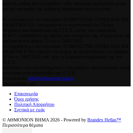
χρήστη, καθώς και να λαμβάνει κάθε αναγκαίο προληπτικό μέτρο
για την αποτροπή της διάδοσης παράνομου περιεχομένου.
Η επιχείρηση με την επωνυμία «ΕΥΦΡΟΣΥΝΗ ΖΕΡΒΑ ΚΑΙ ΣΙΑ
ΕΚΔΟΤΙΚΗ ΕΕ» υποχρεούται να γνωστοποιεί στο Τμήμα
Μητρώων και Διαφάνειας της Γ.Γ.Ε.Ε., μέσω της εφαρμογής
Μ.Η.Τ., οποιαδήποτε μεταβολή των στοιχείων της, σύμφωνα με τα
οριζόμενα στο άρθρο 13 του ν. 5005/2022.
Η επιχείρηση με την επωνυμία «ΕΥΦΡΟΣΥΝΗ ΖΕΡΒΑ ΚΑΙ ΣΙΑ
ΕΚΔΟΤΙΚΗ ΕΕ» οφείλει να πληροί τις προϋποθέσεις του άρθρου
10 του ν. 5005/2022 καθ’ όλη τη διάρκεια καταχώρισής της στο
Μ.Ε.Τ.
Κατάλογος των πιστοποιημένων επιχειρήσεων ηλεκτρονικού τύπου
αναρτάται στην ιστοσελίδα της Γ.Γ.Ε.Ε.
Επικοινωνία:
info@athmonionvima.gr
Ακολούθησε μας
Επικοινωνία
Όροι χρήσης
Πολιτική Απορρήτου
Σχετικά με εμάς
© ΑΘΜΟΝΙΟΝ ΒΗΜΑ 2026 - Powered by
Brandex Hellas™
Περισσότερα θέματα