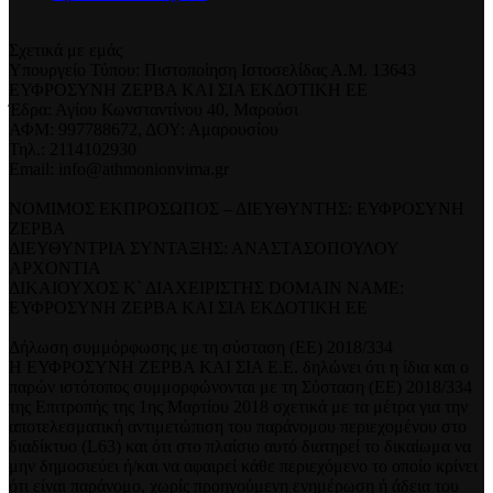
Σχετικά με εμάς
Υπουργείο Τύπου: Πιστοποίηση Ιστοσελίδας Α.Μ. 13643
ΕΥΦΡΟΣΥΝΗ ΖΕΡΒΑ ΚΑΙ ΣΙΑ ΕΚΔΟΤΙΚΗ ΕΕ
Έδρα: Αγίου Κωνσταντίνου 40, Μαρούσι
ΑΦΜ: 997788672, ΔΟΥ: Αμαρουσίου
Τηλ.: 2114102930
Email: info@athmonionvima.gr
ΝΟΜΙΜΟΣ ΕΚΠΡΟΣΩΠΟΣ – ΔΙΕΥΘΥΝΤΗΣ: ΕΥΦΡΟΣΥΝΗ
ΖΕΡΒΑ
ΔΙΕΥΘΥΝΤΡΙΑ ΣΥΝΤΑΞΗΣ: ΑΝΑΣΤΑΣΟΠΟΥΛΟΥ
ΑΡΧΟΝΤΙΑ
ΔΙΚΑΙΟΥΧΟΣ Κ` ΔΙΑΧΕΙΡΙΣΤΗΣ DOMAIN NAME:
ΕΥΦΡΟΣΥΝΗ ΖΕΡΒΑ ΚΑΙ ΣΙΑ ΕΚΔΟΤΙΚΗ ΕΕ
Δήλωση συμμόρφωσης με τη σύσταση (ΕΕ) 2018/334
Η ΕΥΦΡΟΣΥΝΗ ΖΕΡΒΑ ΚΑΙ ΣΙΑ Ε.Ε. δηλώνει ότι η ίδια και ο
παρών ιστότοπος συμμορφώνονται με τη Σύσταση (ΕΕ) 2018/334
της Επιτροπής της 1ης Μαρτίου 2018 σχετικά με τα μέτρα για την
αποτελεσματική αντιμετώπιση του παράνομου περιεχομένου στο
διαδίκτυο (L63) και ότι στο πλαίσιο αυτό διατηρεί το δικαίωμα να
μην δημοσιεύει ή/και να αφαιρεί κάθε περιεχόμενο το οποίο κρίνει
ότι είναι παράνομο, χωρίς προηγούμενη ενημέρωση ή άδεια του