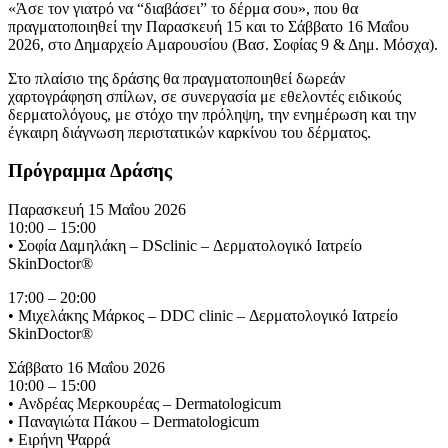
«Άσε τον γιατρό να “διαβάσει” το δέρμα σου», που θα
πραγματοποιηθεί την Παρασκευή 15 και το Σάββατο 16 Μαΐου
2026, στο Δημαρχείο Αμαρουσίου (Βασ. Σοφίας 9 & Δημ. Μόσχα).
Στο πλαίσιο της δράσης θα πραγματοποιηθεί δωρεάν
χαρτογράφηση σπίλων, σε συνεργασία με εθελοντές ειδικούς
δερματολόγους, με στόχο την πρόληψη, την ενημέρωση και την
έγκαιρη διάγνωση περιστατικών καρκίνου του δέρματος.
Πρόγραμμα Δράσης
Παρασκευή 15 Μαΐου 2026
10:00 – 15:00
• Σοφία Δαμηλάκη – DSclinic – Δερματολογικό Ιατρείο
SkinDoctor®
17:00 – 20:00
• Μιχελάκης Μάρκος – DDC clinic – Δερματολογικό Ιατρείο
SkinDoctor®
Σάββατο 16 Μαΐου 2026
10:00 – 15:00
• Ανδρέας Μερκουρέας – Dermatologicum
• Παναγιώτα Πάκου – Dermatologicum
• Ειρήνη Ψαρρά