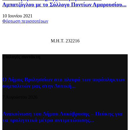
Αμπατζόγλου με το Σύλλογο Ποντίων Αμαρουσίου...
10 Ιουνίου 2021
Φόρτωση περισσοτέρων
Μ.Η.Τ. 232216
Επιλογές συντάκτη
Ο Δήμος Βριλησσίων στο πλευρό των πυρόπληκτων
συμπολιτών μας στην Δυτική...
7 Αυγούστου 2026
Ανακοίνωση του Δήμου Λυκόβρυσης – Πεύκης για
τα προληπτικά μέτρα αντιμετώπισης...