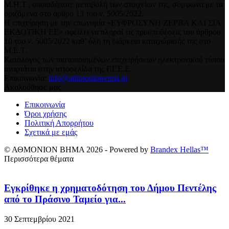
Μ.Η.Τ., οποιαδήποτε μεταβολή των στοιχείων της, σύμφωνα με τα
οριζόμενα στο άρθρο 13 του ν. 5005/2022.
Η επιχείρηση με την επωνυμία «ΕΥΦΡΟΣΥΝΗ ΖΕΡΒΑ ΚΑΙ ΣΙΑ
ΕΚΔΟΤΙΚΗ ΕΕ» οφείλει να πληροί τις προϋποθέσεις του άρθρου
10 του ν. 5005/2022 καθ’ όλη τη διάρκεια καταχώρισής της στο
Μ.Ε.Τ.
Κατάλογος των πιστοποιημένων επιχειρήσεων ηλεκτρονικού τύπου
αναρτάται στην ιστοσελίδα της Γ.Γ.Ε.Ε.
Επικοινωνία:
info@athmonionvima.gr
Ακολούθησε μας
Επικοινωνία
Όροι χρήσης
Πολιτική Απορρήτου
Σχετικά με εμάς
© ΑΘΜΟΝΙΟΝ ΒΗΜΑ 2026 - Powered by
Brandex Hellas™
Περισσότερα θέματα
Εγκρίθηκε η χρηματοδότηση του Δήμου Πεντέλης
από το Πράσινο Ταμείο για...
30 Σεπτεμβρίου 2021