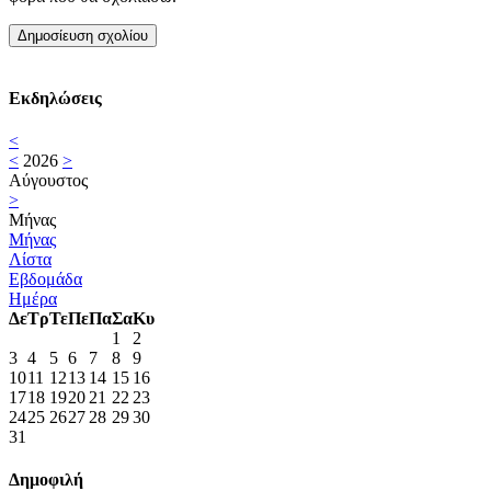
Εκδηλώσεις
<
<
2026
>
Αύγουστος
>
Μήνας
Μήνας
Λίστα
Εβδομάδα
Ημέρα
Δε
Τρ
Τε
Πε
Πα
Σα
Κυ
1
2
3
4
5
6
7
8
9
10
11
12
13
14
15
16
17
18
19
20
21
22
23
24
25
26
27
28
29
30
31
Δημοφιλή