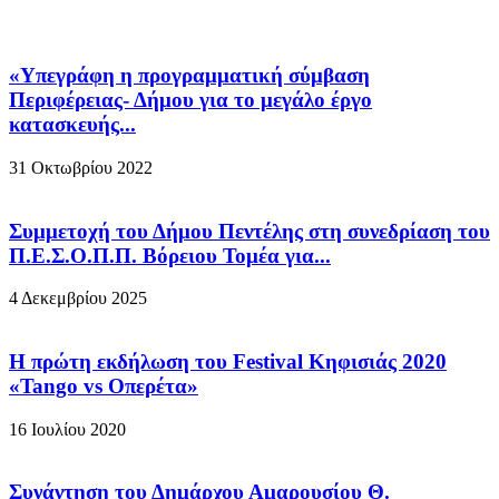
«Υπεγράφη η προγραμματική σύμβαση
Περιφέρειας- Δήμου για το μεγάλο έργο
κατασκευής...
31 Οκτωβρίου 2022
Συμμετοχή του Δήμου Πεντέλης στη συνεδρίαση του
Π.Ε.Σ.Ο.Π.Π. Βόρειου Τομέα για...
4 Δεκεμβρίου 2025
H πρώτη εκδήλωση του Festival Κηφισιάς 2020
«Tango vs Οπερέτα»
16 Ιουλίου 2020
Συνάντηση του Δημάρχου Αμαρουσίου Θ.