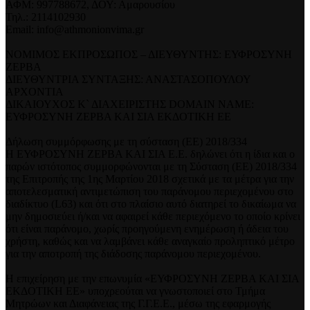
ΑΦΜ: 997788672, ΔΟΥ: Αμαρουσίου
Τηλ.: 2114102930
Email: info@athmonionvima.gr
ΝΟΜΙΜΟΣ ΕΚΠΡΟΣΩΠΟΣ – ΔΙΕΥΘΥΝΤΗΣ: ΕΥΦΡΟΣΥΝΗ
ΖΕΡΒΑ
ΔΙΕΥΘΥΝΤΡΙΑ ΣΥΝΤΑΞΗΣ: ΑΝΑΣΤΑΣΟΠΟΥΛΟΥ
ΑΡΧΟΝΤΙΑ
ΔΙΚΑΙΟΥΧΟΣ Κ` ΔΙΑΧΕΙΡΙΣΤΗΣ DOMAIN NAME:
ΕΥΦΡΟΣΥΝΗ ΖΕΡΒΑ ΚΑΙ ΣΙΑ ΕΚΔΟΤΙΚΗ ΕΕ
Δήλωση συμμόρφωσης με τη σύσταση (ΕΕ) 2018/334
Η ΕΥΦΡΟΣΥΝΗ ΖΕΡΒΑ ΚΑΙ ΣΙΑ Ε.Ε. δηλώνει ότι η ίδια και ο
παρών ιστότοπος συμμορφώνονται με τη Σύσταση (ΕΕ) 2018/334
της Επιτροπής της 1ης Μαρτίου 2018 σχετικά με τα μέτρα για την
αποτελεσματική αντιμετώπιση του παράνομου περιεχομένου στο
διαδίκτυο (L63) και ότι στο πλαίσιο αυτό διατηρεί το δικαίωμα να
μην δημοσιεύει ή/και να αφαιρεί κάθε περιεχόμενο το οποίο κρίνει
ότι είναι παράνομο, χωρίς προηγούμενη ενημέρωση ή άδεια του
χρήστη, καθώς και να λαμβάνει κάθε αναγκαίο προληπτικό μέτρο
για την αποτροπή της διάδοσης παράνομου περιεχομένου.
Η επιχείρηση με την επωνυμία «ΕΥΦΡΟΣΥΝΗ ΖΕΡΒΑ ΚΑΙ ΣΙΑ
ΕΚΔΟΤΙΚΗ ΕΕ» υποχρεούται να γνωστοποιεί στο Τμήμα
Μητρώων και Διαφάνειας της Γ.Γ.Ε.Ε., μέσω της εφαρμογής