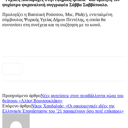
ψυχίατρο ψυχαναλυτή συγγραφέα Σάββα Σαββόπουλο.
Προλογίζει η Βασιλική Ρούσσου, Msc, Phd(c), εντεταλμένη
σύμβουλος Ψυχικής Υγείας Δήμου Πεντέλης, η οποία θα
συντονίσει στη συνέχεια και τη συζήτηση με το κοινό.
Προηγούμενο άρθρο
Νέες φυτεύσεις στον περιβάλλοντα χώρο του
θεάτρου «Αλίκη Βουγιουκλάκη»
Επόμενο άρθρο
Νίκος Χαρδαλιάς: «Οι οικουμενικές ιδέες της
Ελληνικής Επανάστασης του ’21 παραμένουν όσο ποτέ επίκαιρες»