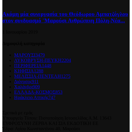
Ακόμη μία συνεργασία του Θεόδωρου Αμπατζόγλου
στον συνδυασμό ¨Μαρούσι Ανθρώπινη Πόλη-Νέα...
1 Ιανουαρίου 2019
Δημοφιλή κατηγορία
ΜΑΡΟΥΣΙ
3479
ΛΥΚΟΒΡΥΣΗ-ΠΕΥΚΗ
2204
ΠΕΡΙΦΕΡΕΙΑ
1448
ΚΗΦΙΣΙΑ
1288
ΜΕΛΙΣΣΙΑ-ΠΕΝΤΕΛΗ
1275
Διόνυσος
911
Χαλάνδρι
909
ΕΛΛΑΔΑ-ΚΟΣΜΟΣ
853
Ηράκλειο Αττικής
747
Σχετικά με εμάς
Υπουργείο Τύπου: Πιστοποίηση Ιστοσελίδας Α.Μ. 13643
ΕΥΦΡΟΣΥΝΗ ΖΕΡΒΑ ΚΑΙ ΣΙΑ ΕΚΔΟΤΙΚΗ ΕΕ
Έδρα: Αγίου Κωνσταντίνου 40, Μαρούσι