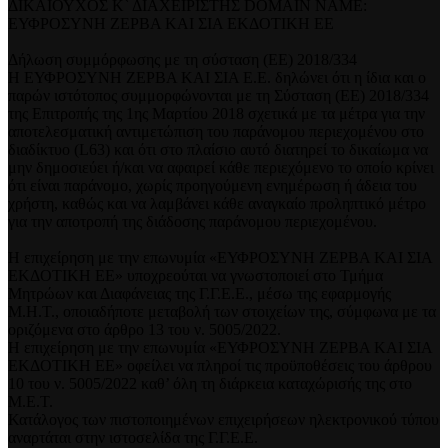
ΔΙΚΑΙΟΥΧΟΣ Κ` ΔΙΑΧΕΙΡΙΣΤΗΣ DOMAIN NAME:
ΕΥΦΡΟΣΥΝΗ ΖΕΡΒΑ ΚΑΙ ΣΙΑ ΕΚΔΟΤΙΚΗ ΕΕ
Δήλωση συμμόρφωσης με τη σύσταση (ΕΕ) 2018/334
Η ΕΥΦΡΟΣΥΝΗ ΖΕΡΒΑ ΚΑΙ ΣΙΑ Ε.Ε. δηλώνει ότι η ίδια και ο
παρών ιστότοπος συμμορφώνονται με τη Σύσταση (ΕΕ) 2018/334
της Επιτροπής της 1ης Μαρτίου 2018 σχετικά με τα μέτρα για την
αποτελεσματική αντιμετώπιση του παράνομου περιεχομένου στο
διαδίκτυο (L63) και ότι στο πλαίσιο αυτό διατηρεί το δικαίωμα να
μην δημοσιεύει ή/και να αφαιρεί κάθε περιεχόμενο το οποίο κρίνει
ότι είναι παράνομο, χωρίς προηγούμενη ενημέρωση ή άδεια του
χρήστη, καθώς και να λαμβάνει κάθε αναγκαίο προληπτικό μέτρο
για την αποτροπή της διάδοσης παράνομου περιεχομένου.
Η επιχείρηση με την επωνυμία «ΕΥΦΡΟΣΥΝΗ ΖΕΡΒΑ ΚΑΙ ΣΙΑ
ΕΚΔΟΤΙΚΗ ΕΕ» υποχρεούται να γνωστοποιεί στο Τμήμα
Μητρώων και Διαφάνειας της Γ.Γ.Ε.Ε., μέσω της εφαρμογής
Μ.Η.Τ., οποιαδήποτε μεταβολή των στοιχείων της, σύμφωνα με τα
οριζόμενα στο άρθρο 13 του ν. 5005/2022.
Η επιχείρηση με την επωνυμία «ΕΥΦΡΟΣΥΝΗ ΖΕΡΒΑ ΚΑΙ ΣΙΑ
ΕΚΔΟΤΙΚΗ ΕΕ» οφείλει να πληροί τις προϋποθέσεις του άρθρου
10 του ν. 5005/2022 καθ’ όλη τη διάρκεια καταχώρισής της στο
Μ.Ε.Τ.
Κατάλογος των πιστοποιημένων επιχειρήσεων ηλεκτρονικού τύπου
αναρτάται στην ιστοσελίδα της Γ.Γ.Ε.Ε.