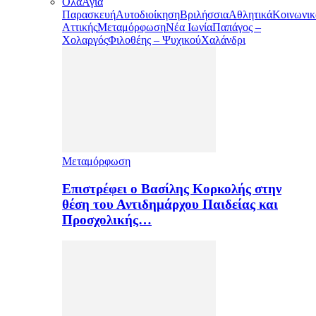
Όλα
Αγία
Παρασκευή
Αυτοδιοίκηση
Βριλήσσια
Αθλητικά
Κοινωνικ
Αττικής
Μεταμόρφωση
Νέα Ιωνία
Παπάγος –
Χολαργός
Φιλοθέης – Ψυχικού
Χαλάνδρι
Μεταμόρφωση
Επιστρέφει ο Βασίλης Κορκολής στην
θέση του Αντιδημάρχου Παιδείας και
Προσχολικής…