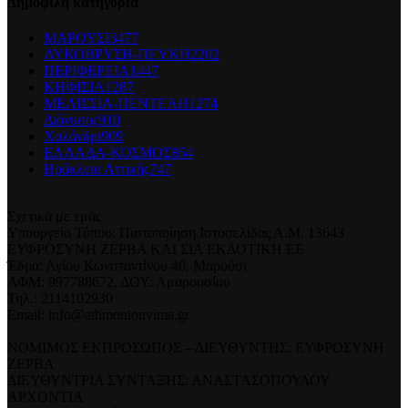
Δημοφιλή κατηγορία
ΜΑΡΟΥΣΙ
3477
ΛΥΚΟΒΡΥΣΗ-ΠΕΥΚΗ
2202
ΠΕΡΙΦΕΡΕΙΑ
1447
ΚΗΦΙΣΙΑ
1287
ΜΕΛΙΣΣΙΑ-ΠΕΝΤΕΛΗ
1274
Διόνυσος
910
Χαλάνδρι
909
ΕΛΛΑΔΑ-ΚΟΣΜΟΣ
854
Ηράκλειο Αττικής
747
Σχετικά με εμάς
Υπουργείο Τύπου: Πιστοποίηση Ιστοσελίδας Α.Μ. 13643
ΕΥΦΡΟΣΥΝΗ ΖΕΡΒΑ ΚΑΙ ΣΙΑ ΕΚΔΟΤΙΚΗ ΕΕ
Έδρα: Αγίου Κωνσταντίνου 40, Μαρούσι
ΑΦΜ: 997788672, ΔΟΥ: Αμαρουσίου
Τηλ.: 2114102930
Email: info@athmonionvima.gr
ΝΟΜΙΜΟΣ ΕΚΠΡΟΣΩΠΟΣ – ΔΙΕΥΘΥΝΤΗΣ: ΕΥΦΡΟΣΥΝΗ
ΖΕΡΒΑ
ΔΙΕΥΘΥΝΤΡΙΑ ΣΥΝΤΑΞΗΣ: ΑΝΑΣΤΑΣΟΠΟΥΛΟΥ
ΑΡΧΟΝΤΙΑ