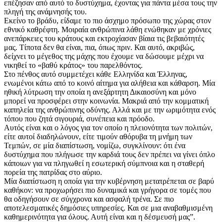
επέζησαν από αυτό το δυστύχημα, έχοντας για πάντα μέσα τους την
πληγή της ανάμνησής του.
Εκείνο το βράδυ, είδαμε το πιο άσχημο πρόσωπο της χώρας στον
εθνικό καθρέφτη. Μοιραία ανθρώπινα λάθη ενώθηκαν με χρόνιες
ανεπάρκειες του κράτους και εκτροχίασαν βίαια τις βεβαιότητές
μας. Τίποτα δεν θα είναι, πια, όπως πριν. Και αυτό, ακριβώς,
δείχνει το μέγεθος της μάχης που έχουμε να δώσουμε μέχρι να
νικηθεί το «βαθύ κράτος» του παρελθόντος.
Στο πένθος αυτό συμμετέχει κάθε Ελληνίδα και Έλληνας,
ενωμένοι κάτω από το κοινό αίτημα για αλήθεια και κάθαρση. Μία
ηθική λύτρωση την οποία η ανεξάρτητη Δικαιοσύνη και μόνο
μπορεί να προσφέρει στην κοινωνία. Μακριά από την κομματική
καπηλεία της ανθρώπινης οδύνης. Αλλά και με την ωριμότητα ενός
τόπου που ζητά σιγουριά, συνέπεια και πρόοδο.
Αυτός είναι και ο λόγος για τον οποίο η πλειονότητα των πολιτών,
είτε αυτοί διαδηλώνουν, είτε τιμούν αθόρυβα τη μνήμη των
Τεμπών, σε μία διαπίστωση, νομίζω, συγκλίνουν: ότι ένα
δυστύχημα που πλήγωσε την καρδιά τους δεν πρέπει να γίνει όπλο
κάποιων για να πληγωθεί η εσωτερική σύμπνοια και η σταθερή
πορεία της πατρίδας στο αύριο.
Μία διαπίστωση η οποία για την κυβέρνηση μετατρέπεται σε βαρύ
καθήκον: να προχωρήσει πιο δυναμικά και γρήγορα σε τομές που
θα οδηγήσουν σε σύγχρονα και ασφαλή τρένα. Σε πιο
αποτελεσματικές δημόσιες υπηρεσίες. Και σε μια αναβαθμισμένη
καθημερινότητα για όλους. Αυτή είναι και η δέσμευσή μας”.