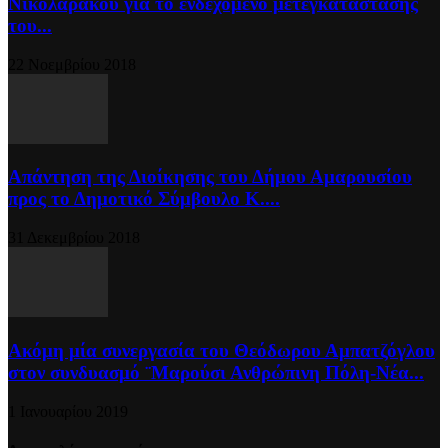
Νικολαράκου για το ενδεχόμενο μετεγκατάστασης
του...
22 Νοεμβρίου 2018
Απάντηση της Διοίκησης του Δήμου Αμαρουσίου
προς το Δημοτικό Σύμβουλο Κ....
31 Δεκεμβρίου 2018
Ακόμη μία συνεργασία του Θεόδωρου Αμπατζόγλου
στον συνδυασμό ¨Μαρούσι Ανθρώπινη Πόλη-Νέα...
1 Ιανουαρίου 2019