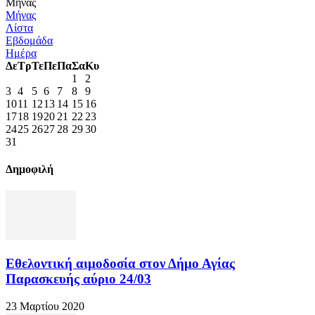
Μήνας
Μήνας
Λίστα
Εβδομάδα
Ημέρα
Δε
Τρ
Τε
Πε
Πα
Σα
Κυ
1
2
3
4
5
6
7
8
9
10
11
12
13
14
15
16
17
18
19
20
21
22
23
24
25
26
27
28
29
30
31
Δημοφιλή
Εθελοντική αιμοδοσία στον Δήμο Αγίας
Παρασκευής αύριο 24/03
23 Μαρτίου 2020