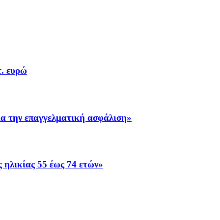
. ευρώ
α την επαγγελματική ασφάλιση»
 ηλικίας 55 έως 74 ετών»