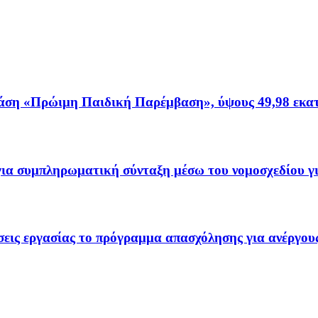
ση «Πρώιμη Παιδική Παρέμβαση», ύψους 49,98 εκατ
α συμπληρωματική σύνταξη μέσω του νομοσχεδίου γι
ις εργασίας το πρόγραμμα απασχόλησης για ανέργους