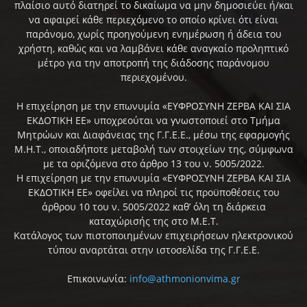
πλαίσιο αυτό διατηρεί το δικαίωμα να μην δημοσιεύει ή/και
να αφαιρεί κάθε περιεχόμενο το οποίο κρίνει ότι είναι
παράνομο, χωρίς προηγούμενη ενημέρωση ή άδεια του
χρήστη, καθώς και να λαμβάνει κάθε αναγκαίο προληπτικό
μέτρο για την αποτροπή της διάδοσης παράνομου
περιεχομένου.
Η επιχείρηση με την επωνυμία «ΕΥΦΡΟΣΥΝΗ ΖΕΡΒΑ ΚΑΙ ΣΙΑ
ΕΚΔΟΤΙΚΗ ΕΕ» υποχρεούται να γνωστοποιεί στο Τμήμα
Μητρώων και Διαφάνειας της Γ.Γ.Ε.Ε., μέσω της εφαρμογής
Μ.Η.Τ., οποιαδήποτε μεταβολή των στοιχείων της, σύμφωνα
με τα οριζόμενα στο άρθρο 13 του ν. 5005/2022.
Η επιχείρηση με την επωνυμία «ΕΥΦΡΟΣΥΝΗ ΖΕΡΒΑ ΚΑΙ ΣΙΑ
ΕΚΔΟΤΙΚΗ ΕΕ» οφείλει να πληροί τις προϋποθέσεις του
άρθρου 10 του ν. 5005/2022 καθ’ όλη τη διάρκεια
καταχώρισής της στο Μ.Ε.Τ.
Κατάλογος των πιστοποιημένων επιχειρήσεων ηλεκτρονικού
τύπου αναρτάται στην ιστοσελίδα της Γ.Γ.Ε.Ε.
Επικοινωνία:
info@athmonionvima.gr