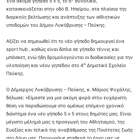
Ένα ακόμα γήπεδο 5 x 5, το 6
συνολικά,
κατασκευάζεται στην οδό Β. Ηπείρου, στα πλαίσια της
διαρκούς βελτίωσης και ανάπτυξης των αθλητικών
υποδομών του Δήμου Λυκόβρυσης – Πεύκης.
Αξίζει να σημειωθεί ότι το νέο γήπεδο δημιουργεί ένα
sport hub , καθώς είναι δίπλα σε γήπεδο τέννις και
μπάσκετ, ενώ ήδη δρομολογούνται οι διαδικασίες για την
ο
υλοποίηση και νέου γηπέδου στο 4
Δημοτικό Σχολείο
Πεύκης.
Ο Δήμαρχος Λυκόβρυσης – Πεύκης, κ. Μάριος Ψυχάλης,
δήλωσε: «Είμαστε για μια ακόμη φορά στην ευχάριστη
θέση να παραδώσουμε στο αμέσως επόμενο χρονικό
διάστημα ένα νέο γήπεδο 5 x 5 στους δημότες μας. Είναι
μέγιστο μέλημά μας η προαγωγή του Αθλητισμού, της
Ευεξίας και τελικά της αναβάθμισης της Ποιότητας ζωής
στο Δήμο μας. Προχωράμε σταθερά το έργο μας με