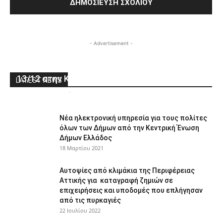
- Advertisement -
Μεγάλη Γιορτή Υιοθεσίας Αδέσποτων Ζώων,
13/12 στην Κηφισιά
LATEST NEWS
ΑΘΜΟΝΙΟΝΒΗΜΑ
-
9 Δεκεμβρίου 2025
0
Νέα ηλεκτρονική υπηρεσία για τους πολίτες
όλων των Δήμων από την Κεντρική Ένωση
Δήμων Ελλάδος
18 Μαρτίου 2021
Αυτοψίες από κλιμάκια της Περιφέρειας
Αττικής για καταγραφή ζημιών σε
επιχειρήσεις και υποδομές που επλήγησαν
από τις πυρκαγιές
22 Ιουλίου 2022