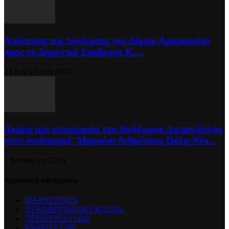
Απάντηση της Διοίκησης του Δήμου Αμαρουσίου
προς το Δημοτικό Σύμβουλο Κ....
31 Δεκεμβρίου 2018
Ακόμη μία συνεργασία του Θεόδωρου Αμπατζόγλου
στον συνδυασμό ¨Μαρούσι Ανθρώπινη Πόλη-Νέα...
1 Ιανουαρίου 2019
Δημοφιλή κατηγορία
ΜΑΡΟΥΣΙ
3479
ΛΥΚΟΒΡΥΣΗ-ΠΕΥΚΗ
2204
ΠΕΡΙΦΕΡΕΙΑ
1448
ΚΗΦΙΣΙΑ
1288