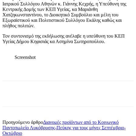
Ιατρικού Συλλόγου Αθηνών κ. Γιάννης Κεχρής, η Υπεύθυνη της
Κεντρικής Δομής των ΚΕΠ Υγείας, κα Μαριάνθη
Χατζηκωνσταντίνου, το Διοικητικό Συμβούλιο και μέλη του
Εξωραϊστικού και Πολιτιστικού Συλλόγου Εκάλης καθώς και
πλήθος πολιτών.
Τον συντονισμό της εκδήλωσης ανέλαβε η υπεύθυνη του ΚΕΠ
Υγείας Δήμου Κηφισιάς κα Ασημίνα Σωτηροπούλου.
Screenshot
Προηγούμενο άρθρο
Διανομές προϊόντων από το Κοινωνικό
Παντοπωλείο Λυκόβρυσης-Πεύκης για τους μήνες Σεπτέμβριο-
Οκτώβριο