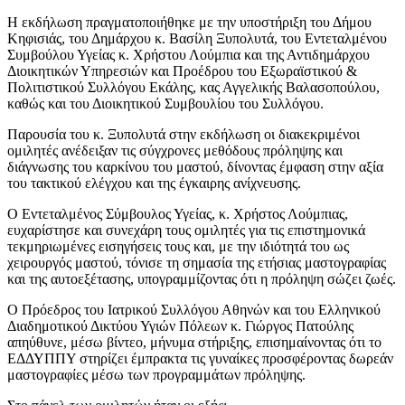
Η εκδήλωση πραγματοποιήθηκε με την υποστήριξη του Δήμου
Κηφισιάς, του Δημάρχου κ. Βασίλη Ξυπολυτά, του Εντεταλμένου
Συμβούλου Υγείας κ. Χρήστου Λούμπια και της Αντιδημάρχου
Διοικητικών Υπηρεσιών και Προέδρου του Εξωραϊστικού &
Πολιτιστικού Συλλόγου Εκάλης, κας Αγγελικής Βαλασοπούλου,
καθώς και του Διοικητικού Συμβουλίου του Συλλόγου.
Παρουσία του κ. Ξυπολυτά στην εκδήλωση οι διακεκριμένοι
ομιλητές ανέδειξαν τις σύγχρονες μεθόδους πρόληψης και
διάγνωσης του καρκίνου του μαστού, δίνοντας έμφαση στην αξία
του τακτικού ελέγχου και της έγκαιρης ανίχνευσης.
Ο Εντεταλμένος Σύμβουλος Υγείας, κ. Χρήστος Λούμπιας,
ευχαρίστησε και συνεχάρη τους ομιλητές για τις επιστημονικά
τεκμηριωμένες εισηγήσεις τους και, με την ιδιότητά του ως
χειρουργός μαστού, τόνισε τη σημασία της ετήσιας μαστογραφίας
και της αυτοεξέτασης, υπογραμμίζοντας ότι η πρόληψη σώζει ζωές.
Ο Πρόεδρος του Ιατρικού Συλλόγου Αθηνών και του Ελληνικού
Διαδημοτικού Δικτύου Υγιών Πόλεων κ. Γιώργος Πατούλης
απηύθυνε, μέσω βίντεο, μήνυμα στήριξης, επισημαίνοντας ότι το
ΕΔΔΥΠΠΥ στηρίζει έμπρακτα τις γυναίκες προσφέροντας δωρεάν
μαστογραφίες μέσω των προγραμμάτων πρόληψης.