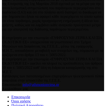
της Επιτροπής της 1ης Μαρτίου 2018 σχετικά με τα μέτρα για την
αποτελεσματική αντιμετώπιση του παράνομου περιεχομένου στο
διαδίκτυο (L63) και ότι στο πλαίσιο αυτό διατηρεί το δικαίωμα να
μην δημοσιεύει ή/και να αφαιρεί κάθε περιεχόμενο το οποίο κρίνει
ότι είναι παράνομο, χωρίς προηγούμενη ενημέρωση ή άδεια του
χρήστη, καθώς και να λαμβάνει κάθε αναγκαίο προληπτικό μέτρο
για την αποτροπή της διάδοσης παράνομου περιεχομένου.
Η επιχείρηση με την επωνυμία «ΕΥΦΡΟΣΥΝΗ ΖΕΡΒΑ ΚΑΙ ΣΙΑ
ΕΚΔΟΤΙΚΗ ΕΕ» υποχρεούται να γνωστοποιεί στο Τμήμα
Μητρώων και Διαφάνειας της Γ.Γ.Ε.Ε., μέσω της εφαρμογής
Μ.Η.Τ., οποιαδήποτε μεταβολή των στοιχείων της, σύμφωνα με τα
οριζόμενα στο άρθρο 13 του ν. 5005/2022.
Η επιχείρηση με την επωνυμία «ΕΥΦΡΟΣΥΝΗ ΖΕΡΒΑ ΚΑΙ ΣΙΑ
ΕΚΔΟΤΙΚΗ ΕΕ» οφείλει να πληροί τις προϋποθέσεις του άρθρου
10 του ν. 5005/2022 καθ’ όλη τη διάρκεια καταχώρισής της στο
Μ.Ε.Τ.
Κατάλογος των πιστοποιημένων επιχειρήσεων ηλεκτρονικού τύπου
αναρτάται στην ιστοσελίδα της Γ.Γ.Ε.Ε.
Επικοινωνία:
info@athmonionvima.gr
Ακολούθησε μας
Επικοινωνία
Όροι χρήσης
Πολιτική Απορρήτου