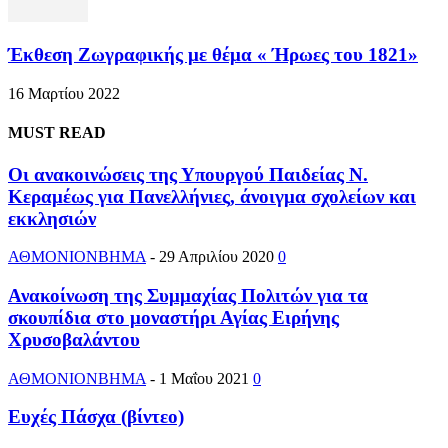
Έκθεση Ζωγραφικής με θέμα « Ήρωες του 1821»
16 Μαρτίου 2022
MUST READ
Οι ανακοινώσεις της Υπουργού Παιδείας Ν.
Κεραμέως για Πανελλήνιες, άνοιγμα σχολείων και
εκκλησιών
ΑΘΜΟΝΙΟΝΒΗΜΑ
-
29 Απριλίου 2020
0
Ανακοίνωση της Συμμαχίας Πολιτών για τα
σκουπίδια στο μοναστήρι Αγίας Ειρήνης
Χρυσοβαλάντου
ΑΘΜΟΝΙΟΝΒΗΜΑ
-
1 Μαΐου 2021
0
Ευχές Πάσχα (βίντεο)