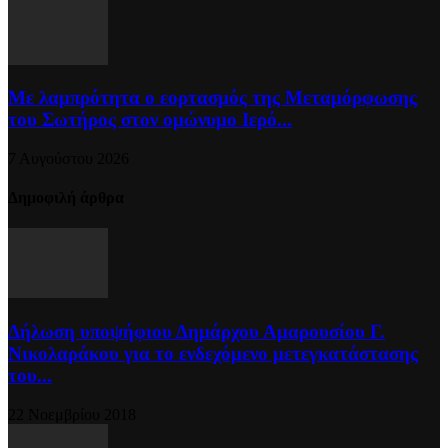
Με λαμπρότητα ο εορτασμός της Μεταμόρφωσης
του Σωτήρος στον ομώνυμο Ιερό...
7 Αυγούστου 2026
Δημοφιλή άρθρα
Δήλωση υποψήφιου Δημάρχου Αμαρουσίου Γ.
Νικολαράκου για το ενδεχόμενο μετεγκατάστασης
του...
22 Νοεμβρίου 2018