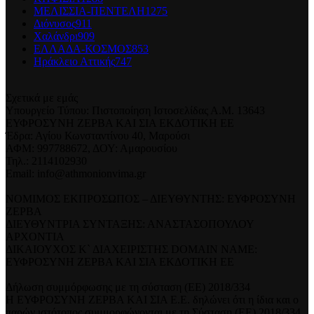
ΜΕΛΙΣΣΙΑ-ΠΕΝΤΕΛΗ
1275
Διόνυσος
911
Χαλάνδρι
909
ΕΛΛΑΔΑ-ΚΟΣΜΟΣ
853
Ηράκλειο Αττικής
747
Σχετικά με εμάς
Υπουργείο Τύπου: Πιστοποίηση Ιστοσελίδας Α.Μ. 13643
ΕΥΦΡΟΣΥΝΗ ΖΕΡΒΑ ΚΑΙ ΣΙΑ ΕΚΔΟΤΙΚΗ ΕΕ
Έδρα: Αγίου Κωνσταντίνου 40, Μαρούσι
ΑΦΜ: 997788672, ΔΟΥ: Αμαρουσίου
Τηλ.: 2114102930
Email: info@athmonionvima.gr
ΝΟΜΙΜΟΣ ΕΚΠΡΟΣΩΠΟΣ – ΔΙΕΥΘΥΝΤΗΣ: ΕΥΦΡΟΣΥΝΗ
ΖΕΡΒΑ
ΔΙΕΥΘΥΝΤΡΙΑ ΣΥΝΤΑΞΗΣ: ΑΝΑΣΤΑΣΟΠΟΥΛΟΥ
ΑΡΧΟΝΤΙΑ
ΔΙΚΑΙΟΥΧΟΣ Κ` ΔΙΑΧΕΙΡΙΣΤΗΣ DOMAIN NAME:
ΕΥΦΡΟΣΥΝΗ ΖΕΡΒΑ ΚΑΙ ΣΙΑ ΕΚΔΟΤΙΚΗ ΕΕ
Δήλωση συμμόρφωσης με τη σύσταση (ΕΕ) 2018/334
Η ΕΥΦΡΟΣΥΝΗ ΖΕΡΒΑ ΚΑΙ ΣΙΑ Ε.Ε. δηλώνει ότι η ίδια και ο
παρών ιστότοπος συμμορφώνονται με τη Σύσταση (ΕΕ) 2018/334