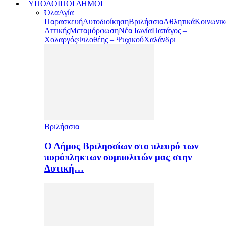
ΥΠΟΛΟΙΠΟΙ ΔΗΜΟΙ
Όλα
Αγία
Παρασκευή
Αυτοδιοίκηση
Βριλήσσια
Αθλητικά
Κοινωνικ
Αττικής
Μεταμόρφωση
Νέα Ιωνία
Παπάγος –
Χολαργός
Φιλοθέης – Ψυχικού
Χαλάνδρι
Βριλήσσια
Ο Δήμος Βριλησσίων στο πλευρό των
πυρόπληκτων συμπολιτών μας στην
Δυτική…