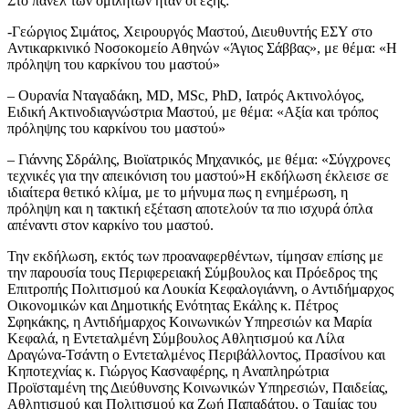
Στο πάνελ των ομιλητών ήταν οι εξής:
-Γεώργιος Σιμάτος, Χειρουργός Μαστού, Διευθυντής ΕΣΥ στο
Αντικαρκινικό Νοσοκομείο Αθηνών «Άγιος Σάββας», με θέμα: «Η
πρόληψη του καρκίνου του μαστού»
– Ουρανία Νταγαδάκη, MD, MSc, PhD, Ιατρός Ακτινολόγος,
Ειδική Ακτινοδιαγνώστρια Μαστού, με θέμα: «Αξία και τρόπος
πρόληψης του καρκίνου του μαστού»
– Γιάννης Σδράλης, Βιοϊατρικός Μηχανικός, με θέμα: «Σύγχρονες
τεχνικές για την απεικόνιση του μαστού»Η εκδήλωση έκλεισε σε
ιδιαίτερα θετικό κλίμα, με το μήνυμα πως η ενημέρωση, η
πρόληψη και η τακτική εξέταση αποτελούν τα πιο ισχυρά όπλα
απέναντι στον καρκίνο του μαστού.
Την εκδήλωση, εκτός των προαναφερθέντων, τίμησαν επίσης με
την παρουσία τους Περιφερειακή Σύμβουλος και Πρόεδρος της
Επιτροπής Πολιτισμού κα Λουκία Κεφαλογιάννη, ο Αντιδήμαρχος
Οικονομικών και Δημοτικής Ενότητας Εκάλης κ. Πέτρος
Σφηκάκης, η Αντιδήμαρχος Κοινωνικών Υπηρεσιών κα Μαρία
Κεφαλά, η Εντεταλμένη Σύμβουλος Αθλητισμού κα Λίλα
Δραγώνα-Τσάντη ο Εντεταλμένος Περιβάλλοντος, Πρασίνου και
Κηποτεχνίας κ. Γιώργος Κασναφέρης, η Αναπληρώτρια
Προϊσταμένη της Διεύθυνσης Κοινωνικών Υπηρεσιών, Παιδείας,
Αθλητισμού και Πολιτισμού κα Ζωή Παπαδάτου, ο Ταμίας του