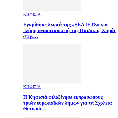
ΚΗΦΙΣΙΑ
Εγκρίθηκε δωρεά της «SEAJETS» για
πλήρη ανακατασκευή της Παιδικής Χαράς
στην…
ΚΗΦΙΣΙΑ
H Κηφισιά φιλοξένησε εκπροσώπους
τριών ευρωπαϊκών δήμων για τα Σχολεία
Θετικού…