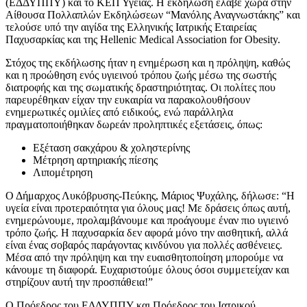
(ΕΔΔΥΠΠΥ) και το ΚΕΠ Υγείας. Η εκδήλωση έλαβε χώρα στην
Αίθουσα Πολλαπλών Εκδηλώσεων “Μανόλης Αναγνωστάκης” και
τελούσε υπό την αιγίδα της Ελληνικής Ιατρικής Εταιρείας
Παχυσαρκίας και της Hellenic Medical Association for Obesity.
Στόχος της εκδήλωσης ήταν η ενημέρωση και η πρόληψη, καθώς
και η προώθηση ενός υγιεινού τρόπου ζωής μέσω της σωστής
διατροφής και της σωματικής δραστηριότητας. Οι πολίτες που
παρευρέθηκαν είχαν την ευκαιρία να παρακολουθήσουν
ενημερωτικές ομιλίες από ειδικούς, ενώ παράλληλα
πραγματοποιήθηκαν δωρεάν προληπτικές εξετάσεις, όπως:
Εξέταση σακχάρου & χοληστερίνης
Μέτρηση αρτηριακής πίεσης
Λιπομέτρηση
Ο Δήμαρχος Λυκόβρυσης-Πεύκης, Μάριος Ψυχάλης, δήλωσε: “Η
υγεία είναι προτεραιότητα για όλους μας! Με δράσεις όπως αυτή,
ενημερώνουμε, προλαμβάνουμε και προάγουμε έναν πιο υγιεινό
τρόπο ζωής. Η παχυσαρκία δεν αφορά μόνο την αισθητική, αλλά
είναι ένας σοβαρός παράγοντας κινδύνου για πολλές ασθένειες.
Μέσα από την πρόληψη και την ευαισθητοποίηση μπορούμε να
κάνουμε τη διαφορά. Ευχαριστούμε όλους όσοι συμμετείχαν και
στηρίζουν αυτή την προσπάθεια!”
Ο Πρόεδρος του ΕΔΔΥΠΠΥ και Πρόεδρος του Ιατρικού