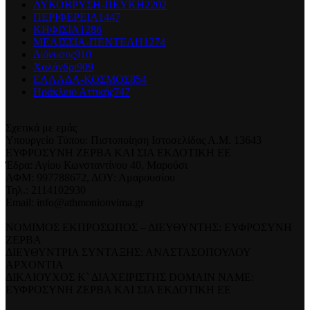
ΛΥΚΟΒΡΥΣΗ-ΠΕΥΚΗ
2202
ΠΕΡΙΦΕΡΕΙΑ
1447
ΚΗΦΙΣΙΑ
1286
ΜΕΛΙΣΣΙΑ-ΠΕΝΤΕΛΗ
1274
Διόνυσος
910
Χαλάνδρι
909
ΕΛΛΑΔΑ-ΚΟΣΜΟΣ
854
Ηράκλειο Αττικής
747
Σχετικά με εμάς
Υπουργείο Τύπου: Πιστοποίηση Ιστοσελίδας Α.Μ. 13643
ΕΥΦΡΟΣΥΝΗ ΖΕΡΒΑ ΚΑΙ ΣΙΑ ΕΚΔΟΤΙΚΗ ΕΕ
Έδρα: Αγίου Κωνσταντίνου 40, Μαρούσι
ΑΦΜ: 997788672, ΔΟΥ: Αμαρουσίου
Τηλ.: 2114102930
Email: info@athmonionvima.gr
ΝΟΜΙΜΟΣ ΕΚΠΡΟΣΩΠΟΣ – ΔΙΕΥΘΥΝΤΗΣ: ΕΥΦΡΟΣΥΝΗ
ΖΕΡΒΑ
ΔΙΕΥΘΥΝΤΡΙΑ ΣΥΝΤΑΞΗΣ: ΑΝΑΣΤΑΣΟΠΟΥΛΟΥ
ΑΡΧΟΝΤΙΑ
ΔΙΚΑΙΟΥΧΟΣ Κ` ΔΙΑΧΕΙΡΙΣΤΗΣ DOMAIN NAME:
ΕΥΦΡΟΣΥΝΗ ΖΕΡΒΑ ΚΑΙ ΣΙΑ ΕΚΔΟΤΙΚΗ ΕΕ