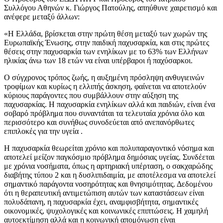
Συλλόγου Αθηνών κ. Γιώργος Πατούλης, απηύθυνε χαιρετισμό και
ανέφερε μεταξύ άλλων:
«Η Ελλάδα, βρίσκεται στην πρώτη θέση μεταξύ των χωρών της
Ευρωπαϊκής Ένωσης, στην παιδική παχυσαρκία, και στις πρώτες
θέσεις στην παχυσαρκία των ενηλίκων με το 63% των Ελλήνων
ηλικίας άνω των 18 ετών να είναι υπέρβαροι ή παχύσαρκοι.
Ο σύγχρονος τρόπος ζωής, η αυξημένη πρόσληψη ανθυγιεινών
τροφίμων και κυρίως η ελλιπής άσκηση, φαίνεται να αποτελούν
κύριους παράγοντες που συμβάλλουν στην αύξηση της
παχυσαρκίας. Η παχυσαρκία ενηλίκων αλλά και παιδιών, είναι ένα
σοβαρό πρόβλημα που συναντάται τα τελευταία χρόνια όλο και
περισσότερο και συνήθως συνοδεύεται από ανεπανόρθωτες
επιπλοκές για την υγεία .
Η παχυσαρκία θεωρείται χρόνιο και πολυπαραγοντικό νόσημα και
αποτελεί μείζον παγκόσμιο πρόβλημα δημόσιας υγείας. Συνδέεται
με χρόνια νοσήματα, όπως η αρτηριακή υπέρταση, ο σακχαρώδης
διαβήτης τύπου 2 και η δυσλιπιδαιμία, με αποτέλεσμα να αποτελεί
σημαντικό παράγοντα νοσηρότητας και θνησιμότητας. Δεδομένου
ότι η θεραπευτική αντιμετώπιση αυτών των καταστάσεων είναι
πολυδάπανη, η παχυσαρκία έχει, αναμφισβήτητα, σημαντικές
οικονομικές, ψυχολογικές και κοινωνικές επιπτώσεις. Η χαμηλή
αυτοεκτίμηση αλλά και η κοινωνική απομόνωση είναι