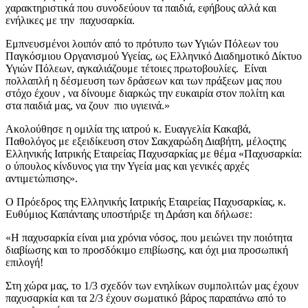
χαρακτηριστικά που συνοδεύουν τα παιδιά, εφήβους αλλά και
ενήλικες με την παχυσαρκία.
Εμπνευσμένοι λοιπόν από το πρότυπο των Υγιών Πόλεων του
Παγκόσμιου Οργανισμού Υγείας, ως Ελληνικό Διαδημοτικό Δίκτυο
Υγιών Πόλεων, αγκαλιάζουμε τέτοιες πρωτοβουλίες. Είναι
πολλαπλή η δέσμευση των δράσεων και των πράξεων μας που
στόχο έχουν , να δίνουμε διαρκώς την ευκαιρία στον πολίτη και
στα παιδιά μας, να ζουν πιο υγιεινά.»
Ακολούθησε η ομιλία της ιατρού κ. Ευαγγελία Κακαβά,
Παθολόγος με εξειδίκευση στον Σακχαρώδη Διαβήτη, μέλοςτης
Ελληνικής Ιατρικής Εταιρείας Παχυσαρκίας με θέμα «Παχυσαρκία:
ο ύπουλος κίνδυνος για την Υγεία μας και γενικές αρχές
αντιμετώπισης».
Ο Πρόεδρος της Ελληνικής Ιατρικής Εταιρείας Παχυσαρκίας, κ.
Ευθύμιος Καπάνταης υποστήριξε τη Δράση και δήλωσε:
«Η παχυσαρκία είναι μια χρόνια νόσος, που μειώνει την ποιότητα
διαβίωσης και το προσδόκιμο επιβίωσης, και όχι μια προσωπική
επιλογή!
Στη χώρα μας, το 1/3 σχεδόν των ενηλίκων συμπολιτών μας έχουν
παχυσαρκία και τα 2/3 έχουν σωματικό βάρος παραπάνω από το