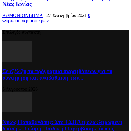
Νέας Ιωνίας
ΑΘΜΟΝΙΟΝΒΗΜΑ
-
27 Σεπτεμβρίου 2021
0
Φόρτωση περισσοτέρων
Επιλογές συντάκτη
Σε εξέλιξη το πρόγραμμα παρεμβάσεων για τη
συντήρηση και αναβάθμιση των...
6 Αυγούστου 2026
Νίκος Παπαθανάσης: Στο ΕΣΠΑ η ολοκληρωμένη
δράση «Πρώιμη Παιδική Παρέμβαση», ύψους...