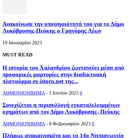
Ανακοίνωσε την υποψηφιότητά του για το Δήμο
Λυκόβρυσης-Πεύκης ο Γρηγόρης Λέων
19 Ιανουαρίου 2023
MUST READ
Η ιστορία του Χαλανδρίου ζωντανεύει μέσα από
προφορικές μαρτυρίες στην διαδικτυακή
πλατφόρμα ex-istoro.net της...
ΑΘΜΟΝΙΟΝΒΗΜΑ
-
3 Ιουνίου 2025
0
Συνεχίζεται η περισυλλογή εγκαταλελειμμένων
οχημάτων από τον Δήμο Λυκόβρυσης- Πεύκης
ΑΘΜΟΝΙΟΝΒΗΜΑ
-
8 Φεβρουαρίου 2023
0
Πλήρως ανακαινισμένο και το 14ο Νηπιαγωγείο