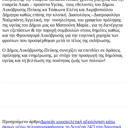
εταιρεία Anats – προιόντα Υγείας, τους εθελοντές του Δήμου
Λυκόβρυσης Πεύκης κα Τσάκωνα Ελένη και Ακριβοπούλου
Δήμητρα καθώς επίσης την κλινική Διαιτολόγος –Διατροφολόγο
Ναλμπάντη Αγγελική, την νοσηλεύτρια, του γραφείου πρόληψης
της υγείας του Δήμου μας κα Ματσούνη Μαρία , για τη διενέργεια
των εξετάσεων & την παροχή συμβουλών στους δημότες καθώς
και την Φρουταγορά Λυκόβρυσης για την ευγενική χορηγία των
φρούτων που προσφέρθηκαν μετά το τέλος της εκδήλωσης.
Ο Δήμος Λυκόβρυσης-Πεύκης συνεχίζει να επενδύει σε δράσεις
πρόληψης και ενημέρωσης, με στόχο την προαγωγή της δημόσιας
υγείας και τη βελτίωση της ποιότητας ζωής των πολιτών!
Προηγούμενο άρθρο
Δωρεάν μυοσκελετική αξιολόγηση κάτω
άκρων μέσω πελματογραφήματος τη Δευτέρα 24/3 στα Δημοτικά