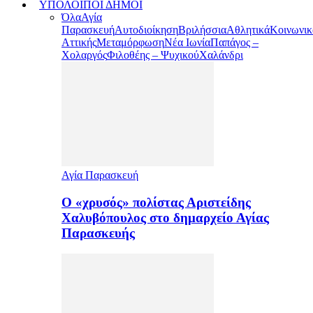
ΥΠΟΛΟΙΠΟΙ ΔΗΜΟΙ
Όλα
Αγία
Παρασκευή
Αυτοδιοίκηση
Βριλήσσια
Αθλητικά
Κοινωνικ
Αττικής
Μεταμόρφωση
Νέα Ιωνία
Παπάγος –
Χολαργός
Φιλοθέης – Ψυχικού
Χαλάνδρι
Αγία Παρασκευή
Ο «χρυσός» πολίστας Αριστείδης
Χαλυβόπουλος στο δημαρχείο Αγίας
Παρασκευής