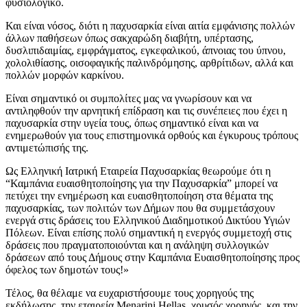
φυσιολογικό.
Και είναι νόσος, διότι η παχυσαρκία είναι αιτία εμφάνισης πολλών
άλλων παθήσεων όπως σακχαρώδη διαβήτη, υπέρτασης,
δυσλιπιδαιμίας, εμφράγματος, εγκεφαλικού, άπνοιας του ύπνου,
χολολιθίασης, οισοφαγικής παλινδρόμησης, αρθρίτιδων, αλλά και
πολλών μορφών καρκίνου.
Είναι σημαντικό οι συμπολίτες μας να γνωρίσουν και να
αντιληφθούν την αρνητική επίδραση και τις συνέπειες που έχει η
παχυσαρκία στην υγεία τους, όπως σημαντικό είναι και να
ενημερωθούν για τους επιστημονικά ορθούς και έγκυρους τρόπους
αντιμετώπισής της.
Ως Ελληνική Ιατρική Εταιρεία Παχυσαρκίας θεωρούμε ότι η
“Καμπάνια ευαισθητοποίησης για την Παχυσαρκία” μπορεί να
πετύχει την ενημέρωση και ευαισθητοποίηση στα θέματα της
παχυσαρκίας, των πολιτών των Δήμων που θα συμμετάσχουν
ενεργά στις δράσεις του Ελληνικού Διαδημοτικού Δικτύου Υγιών
Πόλεων. Είναι επίσης πολύ σημαντική η ενεργός συμμετοχή στις
δράσεις που πραγματοποιούνται και η ανάληψη συλλογικών
δράσεων από τους Δήμους στην Καμπάνια Ευαισθητοποίησης προς
όφελος των δημοτών τους!»
Τέλος, θα θέλαμε να ευχαριστήσουμε τους χορηγούς της
εκδήλωσης, την εταιρεία Menarini Hellas, χρυσός χορηγός, και την