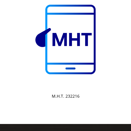
Μ.Η.Τ. 232216