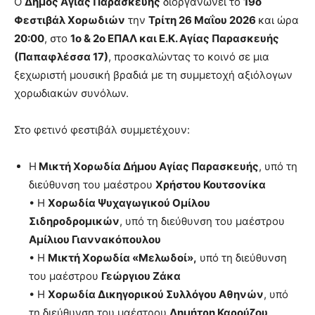
Ο
Δήμος Αγίας Παρασκευής
διοργανώνει το
19ο
Φεστιβάλ Χορωδιών
την
Τρίτη 26 Μαΐου 2026
και ώρα
20:00
, στο
1ο & 2ο ΕΠΑΛ και Ε.Κ. Αγίας Παρασκευής
(Παπαφλέσσα 17)
, προσκαλώντας το κοινό σε μια
ξεχωριστή μουσική βραδιά με τη συμμετοχή αξιόλογων
χορωδιακών συνόλων.
Στο φετινό φεστιβάλ συμμετέχουν:
Η
Μικτή Χορωδία Δήμου Αγίας Παρασκευής
, υπό τη
διεύθυνση του μαέστρου
Χρήστου Κουτσονίκα
• Η
Χορωδία Ψυχαγωγικού Ομίλου
Σιδηροδρομικών
, υπό τη διεύθυνση του μαέστρου
Αμίλιου Γιαννακόπουλου
• Η
Μικτή Χορωδία «Μελωδοί»,
υπό τη διεύθυνση
του μαέστρου
Γεώργιου Ζάκα
• Η
Χορωδία Δικηγορικού Συλλόγου Αθηνών
, υπό
τη διεύθυνση του μαέστρου
Δημήτρη Καρούζου