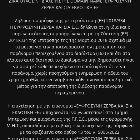
ΔΙΚΑΙΟΥΧΟΣ Κ` ΔΙΑΧΕΙΡΙΣΤΗΣ DOMAIN NAME: ΕΥΦΡΟΣΥΝΗ
ΖΕΡΒΑ ΚΑΙ ΣΙΑ ΕΚΔΟΤΙΚΗ ΕΕ
Δήλωση συμμόρφωσης με τη σύσταση (ΕΕ) 2018/334
Η ΕΥΦΡΟΣΥΝΗ ΖΕΡΒΑ ΚΑΙ ΣΙΑ Ε.Ε. δηλώνει ότι η ίδια και ο
παρών ιστότοπος συμμορφώνονται με τη Σύσταση (ΕΕ)
2018/334 της Επιτροπής της 1ης Μαρτίου 2018 σχετικά με
τα μέτρα για την αποτελεσματική αντιμετώπιση του
παράνομου περιεχομένου στο διαδίκτυο (L63) και ότι στο
πλαίσιο αυτό διατηρεί το δικαίωμα να μην δημοσιεύει ή/και
να αφαιρεί κάθε περιεχόμενο το οποίο κρίνει ότι είναι
παράνομο, χωρίς προηγούμενη ενημέρωση ή άδεια του
χρήστη, καθώς και να λαμβάνει κάθε αναγκαίο προληπτικό
μέτρο για την αποτροπή της διάδοσης παράνομου
περιεχομένου.
Η επιχείρηση με την επωνυμία «ΕΥΦΡΟΣΥΝΗ ΖΕΡΒΑ ΚΑΙ ΣΙΑ
ΕΚΔΟΤΙΚΗ ΕΕ» υποχρεούται να γνωστοποιεί στο Τμήμα
Μητρώων και Διαφάνειας της Γ.Γ.Ε.Ε., μέσω της εφαρμογής
Μ.Η.Τ., οποιαδήποτε μεταβολή των στοιχείων της, σύμφωνα
με τα οριζόμενα στο άρθρο 13 του ν. 5005/2022.
Η επιχείρηση με την επωνυμία «ΕΥΦΡΟΣΥΝΗ ΖΕΡΒΑ ΚΑΙ ΣΙΑ