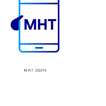
Μ.Η.Τ. 232216