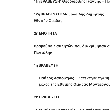
11η ΒΡΑΒΕΥΣΗ:
Θεοδωρίδης Γιάννης
– Πα
12η ΒΡΑΒΕΥΣΗ:
Μαυροειδής Δημήτρης
– 
Εθνικής Ομάδας.
2η ΕΝΟΤΗΤΑ
Βραβεύσεις αθλητών που διακρίθηκαν σε
Πεντέλης
1η ΒΡΑΒΕΥΣΗ
Παύλος Δακούτρος
– Κατέκτησε την
1η
μέλος της
Εθνικής Ομάδας Μοντέρνο
2η ΒΡΑΒΕΥΣΗ
Μιχάλης Τσαβαλιάς
– Αθλητής του
Μον