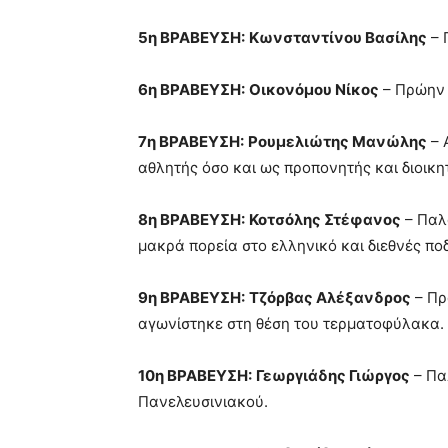
5η ΒΡΑΒΕΥΣΗ:
Κωνσταντίνου Βασίλης
– 
6η ΒΡΑΒΕΥΣΗ:
Οικονόμου Νίκος
– Πρώην 
7η ΒΡΑΒΕΥΣΗ:
Ρουμελιώτης Μανώλης
– 
αθλητής όσο και ως προπονητής και διοικη
8η ΒΡΑΒΕΥΣΗ:
Κοτσόλης Στέφανος
– Παλ
μακρά πορεία στο ελληνικό και διεθνές πο
9η ΒΡΑΒΕΥΣΗ:
Τζόρβας Αλέξανδρος
– Πρ
αγωνίστηκε στη θέση του τερματοφύλακα.
10η ΒΡΑΒΕΥΣΗ:
Γεωργιάδης Γιώργος
– Πα
Πανελευσινιακού.