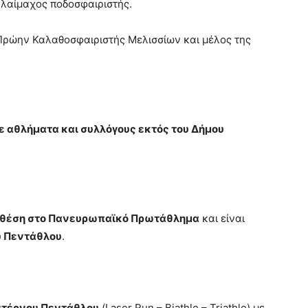
λαίμαχος ποδοσφαιριστής.
Πρώην Καλαθοσφαιριστής Μελισσίων και μέλος της
 αθλήματα και συλλόγους εκτός του Δήμου
 θέση στο Πανευρωπαϊκό Πρωτάθλημα
και είναι
υ Πεντάθλου
.
τέρνου Πεντάθλου
(Laser Run – Biathle – Triathle) με