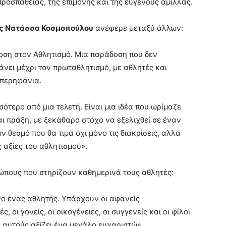
ροσπάθειας, της επιμονής και της ευγενούς άμιλλας.
ς Νατάσσα Κοσμοπούλου
ανέφερε μεταξύ άλλων:
οση στον Αθλητισμό. Μια παράδοση που δεν
άνει μέχρι τον πρωταθλητισμό, με αθλητές και
 περηφάνια.
σότερο από μια τελετή. Είναι μια ιδέα που ωρίμαζε
αι πράξη, με ξεκάθαρο στόχο να εξελιχθεί σε έναν
 θεσμό που θα τιμά όχι μόνο τις διακρίσεις, αλλά
ς αξίες του αθλητισμού».
ώπους που στηρίζουν καθημερινά τους αθλητές:
νο ένας αθλητής. Υπάρχουν οι αφανείς
 οι γονείς, οι οικογένειες, οι συγγενείς και οι φίλοι
 αυτούς αξίζει ένα μεγάλο ευχαριστώ».