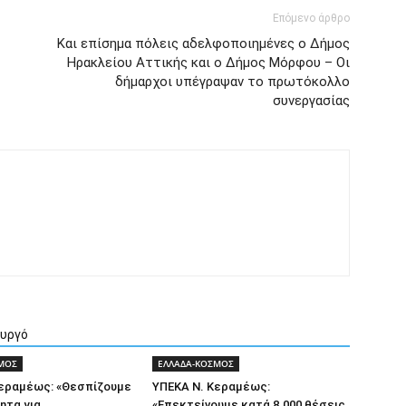
Επόμενο άρθρο
Και επίσημα πόλεις αδελφοποιημένες ο Δήμος
Ηρακλείου Αττικής και ο Δήμος Μόρφου – Οι
δήμαρχοι υπέγραψαν το πρωτόκολλο
συνεργασίας
ουργό
ΜΟΣ
ΕΛΛΑΔΑ-ΚΟΣΜΟΣ
Κεραμέως: «Θεσπίζουμε
ΥΠΕΚΑ Ν. Κεραμέως:
ητα για
«Επεκτείνουμε κατά 8.000 θέσεις