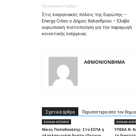
Προηγούμενο άρθρο
Στις ενεργειακές πόλεις της Ευρώπης –
Energy Cities ο Δήμος Χαλανδρίου – Έλαβε
ευρωπαϊκή πιστοποίηση για την παραγωγή
κοινοτικής ενέργειας
ΑΘΜΟΝΙΟΝΒΗΜΑ
Σχετικά άρθρα
Περισσότερα από τον δημι
ΕΛΛΑΔΑ-ΚΟΣΜΟΣ
ΕΛΛΑΔΑ-ΚΟΣ
Νίκος Παπαθανάσης: Στο ΕΣΠΑ η
ΥΠΕΚΑ Ν. 
ολοκληρωμένη δράση «Πρώιμη
τη δυνατότ