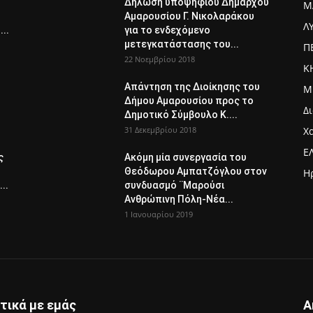
Δήλωση υποψήφιου Δημάρχου
Μ
Αμαρουσίου Γ. Νικολαράκου
Λ
..
για το ενδεχόμενο
μετεγκατάστασης του...
Π
22 Νοεμβρίου 2018
Κ
Απάντηση της Διοίκησης του
Μ
Δήμου Αμαρουσίου προς το
Δ
Δημοτικό Σύμβουλο Κ....
31 Δεκεμβρίου 2018
Χ
Ε
ς
Ακόμη μία συνεργασία του
Θεόδωρου Αμπατζόγλου στον
Η
..
συνδυασμό ¨Μαρούσι
Ανθρώπινη Πόλη-Νέα...
1 Ιανουαρίου 2019
τικά με εμάς
Α