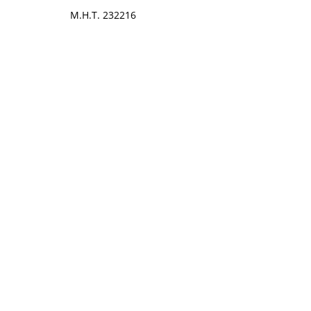
Μ.Η.Τ. 232216