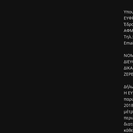
Υπου
ΕΥΦΡ
Έδρα
ΑΦΜ:
Τηλ.
Emai
ΝΟΜ
ΔΙΕ
ΔΙΚ
ΖΕΡΒ
Δήλω
Η ΕΥ
παρώ
2018
μέτρ
περι
διατ
κάθε