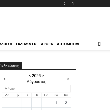
ΛΛΟΓΟΙ
ΕΚΔΗΛΩΣΕΙΣ
ΑΡΘΡΑ
AUTOMOTIVE
Εκδηλώσεις
<
2026
>
<
>
Αύγουστος
Μήνας
Δε
Τρ
Τε
Πε
Πα
Σα
Κυ
1
2