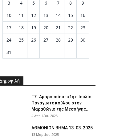
3
4
5
6
7
8
9
10
11
12
13
14
15
16
17
18
19
20
21
22
23
24
25
26
27
28
29
30
31
Δημοφιλή
Γ.Σ. Αμαρουσίου : «1η η Ιουλία
Παναγιωτοπούλου στον
Μαραθώνιο της Μεσσήνης...
4 Απριλίου 2023
AΘΜΟΝΙΟΝ ΒΗΜΑ 13. 03. 2025
13 Μαρτίου 2025