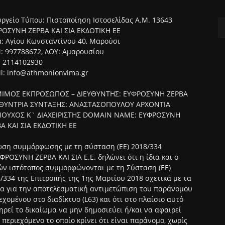
ργείο Τύπου: Πιστοποίηση Ιστοσελίδας Α.Μ. 13643
ΟΣΥΝΗ ΖΕΡΒΑ ΚΑΙ ΣΙΑ ΕΚΔΟΤΙΚΗ ΕΕ
: Αγίου Κωνσταντίνου 40, Μαρούσι
 997788672, ΔΟΥ: Αμαρουσίου
: 2114102930
l: info@athmonionvima.gr
ΙΜΟΣ ΕΚΠΡΟΣΩΠΟΣ – ΔΙΕΥΘΥΝΤΗΣ: ΕΥΦΡΟΣΥΝΗ ΖΕΡΒΑ
ΥΘΥΝΤΡΙΑ ΣΥΝΤΑΞΗΣ: ΑΝΑΣΤΑΣΟΠΟΥΛΟΥ ΑΡΧΟΝΤΙΑ
ΑΙΟΥΧΟΣ Κ` ΔΙΑΧΕΙΡΙΣΤΗΣ DOMAIN NAME: ΕΥΦΡΟΣΥΝΗ
Α ΚΑΙ ΣΙΑ ΕΚΔΟΤΙΚΗ ΕΕ
ση συμμόρφωσης με τη σύσταση (ΕΕ) 2018/334
ΦΡΟΣΥΝΗ ΖΕΡΒΑ ΚΑΙ ΣΙΑ Ε.Ε. δηλώνει ότι η ίδια και ο
ν ιστότοπος συμμορφώνονται με τη Σύσταση (ΕΕ)
/334 της Επιτροπής της 1ης Μαρτίου 2018 σχετικά με τα
α για την αποτελεσματική αντιμετώπιση του παράνομου
εχομένου στο διαδίκτυο (L63) και ότι στο πλαίσιο αυτό
ηρεί το δικαίωμα να μην δημοσιεύει ή/και να αφαιρεί
 περιεχόμενο το οποίο κρίνει ότι είναι παράνομο, χωρίς