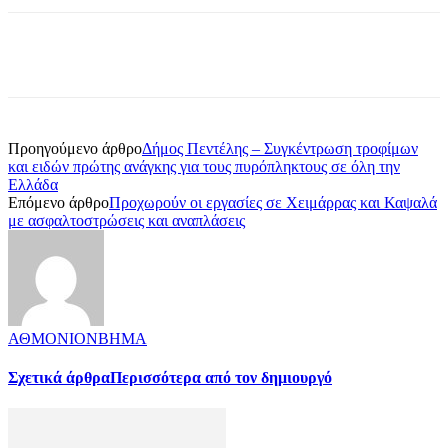
Προηγούμενο άρθρο
Δήμος Πεντέλης – Συγκέντρωση τροφίμων
και ειδών πρώτης ανάγκης για τους πυρόπληκτους σε όλη την
Ελλάδα
Επόμενο άρθρο
Προχωρούν οι εργασίες σε Χειμάρρας και Καψαλά
με ασφαλτοστρώσεις και αναπλάσεις
ΑΘΜΟΝΙΟΝΒΗΜΑ
Σχετικά άρθρα
Περισσότερα από τον δημιουργό