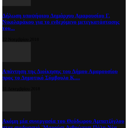
Δήλωση υποψήφιου Δημάρχου Αμαρουσίου Γ.
Νικολαράκου για το ενδεχόμενο μετεγκατάστασης
του...
22 Νοεμβρίου 2018
Απάντηση της Διοίκησης του Δήμου Αμαρουσίου
προς το Δημοτικό Σύμβουλο Κ....
31 Δεκεμβρίου 2018
Ακόμη μία συνεργασία του Θεόδωρου Αμπατζόγλου
στον συνδυασμό ¨Μαρούσι Ανθρώπινη Πόλη-Νέα...