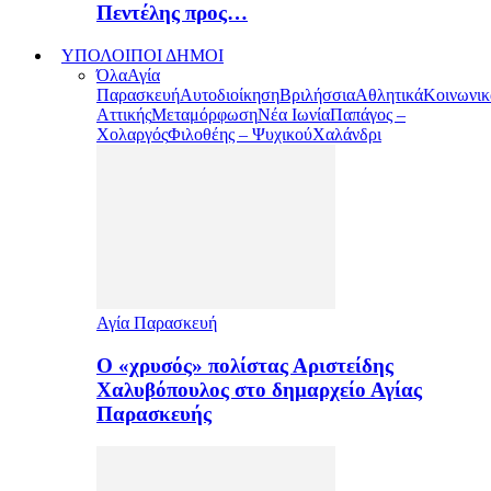
Πεντέλης προς…
ΥΠΟΛΟΙΠΟΙ ΔΗΜΟΙ
Όλα
Αγία
Παρασκευή
Αυτοδιοίκηση
Βριλήσσια
Αθλητικά
Κοινωνικ
Αττικής
Μεταμόρφωση
Νέα Ιωνία
Παπάγος –
Χολαργός
Φιλοθέης – Ψυχικού
Χαλάνδρι
Αγία Παρασκευή
Ο «χρυσός» πολίστας Αριστείδης
Χαλυβόπουλος στο δημαρχείο Αγίας
Παρασκευής