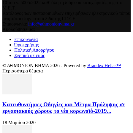
10 του ν. 5005/2022 καθ’ όλη τη διάρκεια καταχώρισής της στο
Μ.Ε.Τ.
Κατάλογος των πιστοποιημένων επιχειρήσεων ηλεκτρονικού τύπου
αναρτάται στην ιστοσελίδα της Γ.Γ.Ε.Ε.
Επικοινωνία:
info@athmonionvima.gr
Ακολούθησε μας
Επικοινωνία
Όροι χρήσης
Πολιτική Απορρήτου
Σχετικά με εμάς
© ΑΘΜΟΝΙΟΝ ΒΗΜΑ 2026 - Powered by
Brandex Hellas™
Περισσότερα θέματα
Κατευθυντήριες Οδηγίες και Μέτρα Πρόληψης σε
εργασιακούς χώρους το νέο κορωνοϊό-2019...
18 Μαρτίου 2020