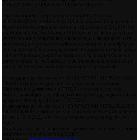
ΕΥΦΡΟΣΥΝΗ ΖΕΡΒΑ ΚΑΙ ΣΙΑ ΕΚΔΟΤΙΚΗ ΕΕ
Δήλωση συμμόρφωσης με τη σύσταση (ΕΕ) 2018/334
Η ΕΥΦΡΟΣΥΝΗ ΖΕΡΒΑ ΚΑΙ ΣΙΑ Ε.Ε. δηλώνει ότι η ίδια και ο
παρών ιστότοπος συμμορφώνονται με τη Σύσταση (ΕΕ) 2018/334
της Επιτροπής της 1ης Μαρτίου 2018 σχετικά με τα μέτρα για την
αποτελεσματική αντιμετώπιση του παράνομου περιεχομένου στο
διαδίκτυο (L63) και ότι στο πλαίσιο αυτό διατηρεί το δικαίωμα να
μην δημοσιεύει ή/και να αφαιρεί κάθε περιεχόμενο το οποίο κρίνει
ότι είναι παράνομο, χωρίς προηγούμενη ενημέρωση ή άδεια του
χρήστη, καθώς και να λαμβάνει κάθε αναγκαίο προληπτικό μέτρο
για την αποτροπή της διάδοσης παράνομου περιεχομένου.
Η επιχείρηση με την επωνυμία «ΕΥΦΡΟΣΥΝΗ ΖΕΡΒΑ ΚΑΙ ΣΙΑ
ΕΚΔΟΤΙΚΗ ΕΕ» υποχρεούται να γνωστοποιεί στο Τμήμα
Μητρώων και Διαφάνειας της Γ.Γ.Ε.Ε., μέσω της εφαρμογής
Μ.Η.Τ., οποιαδήποτε μεταβολή των στοιχείων της, σύμφωνα με τα
οριζόμενα στο άρθρο 13 του ν. 5005/2022.
Η επιχείρηση με την επωνυμία «ΕΥΦΡΟΣΥΝΗ ΖΕΡΒΑ ΚΑΙ ΣΙΑ
ΕΚΔΟΤΙΚΗ ΕΕ» οφείλει να πληροί τις προϋποθέσεις του άρθρου
10 του ν. 5005/2022 καθ’ όλη τη διάρκεια καταχώρισής της στο
Μ.Ε.Τ.
Κατάλογος των πιστοποιημένων επιχειρήσεων ηλεκτρονικού τύπου
αναρτάται στην ιστοσελίδα της Γ.Γ.Ε.Ε.
Επικοινωνία:
info@athmonionvima.gr