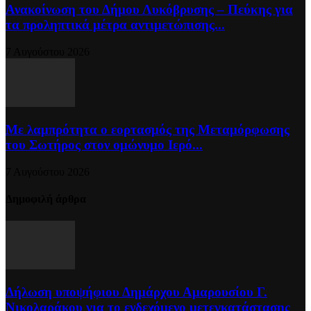
Ανακοίνωση του Δήμου Λυκόβρυσης – Πεύκης για
τα προληπτικά μέτρα αντιμετώπισης...
7 Αυγούστου 2026
Με λαμπρότητα ο εορτασμός της Μεταμόρφωσης
του Σωτήρος στον ομώνυμο Ιερό...
7 Αυγούστου 2026
Δημοφιλή άρθρα
Δήλωση υποψήφιου Δημάρχου Αμαρουσίου Γ.
Νικολαράκου για το ενδεχόμενο μετεγκατάστασης