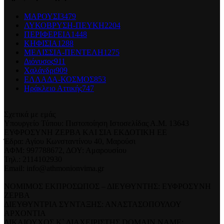
ΜΑΡΟΥΣΙ
3479
ΛΥΚΟΒΡΥΣΗ-ΠΕΥΚΗ
2204
ΠΕΡΙΦΕΡΕΙΑ
1448
ΚΗΦΙΣΙΑ
1288
ΜΕΛΙΣΣΙΑ-ΠΕΝΤΕΛΗ
1275
Διόνυσος
911
Χαλάνδρι
909
ΕΛΛΑΔΑ-ΚΟΣΜΟΣ
853
Ηράκλειο Αττικής
747
Σχετικά με εμάς
Υπουργείο Τύπου: Πιστοποίηση Ιστοσελίδας Α.Μ. 13643
ΕΥΦΡΟΣΥΝΗ ΖΕΡΒΑ ΚΑΙ ΣΙΑ ΕΚΔΟΤΙΚΗ ΕΕ
Έδρα: Αγίου Κωνσταντίνου 40, Μαρούσι
ΑΦΜ: 997788672, ΔΟΥ: Αμαρουσίου
Τηλ.: 2114102930
Email: info@athmonionvima.gr
ΝΟΜΙΜΟΣ ΕΚΠΡΟΣΩΠΟΣ – ΔΙΕΥΘΥΝΤΗΣ: ΕΥΦΡΟΣΥΝΗ
ΖΕΡΒΑ
ΔΙΕΥΘΥΝΤΡΙΑ ΣΥΝΤΑΞΗΣ: ΑΝΑΣΤΑΣΟΠΟΥΛΟΥ
ΑΡΧΟΝΤΙΑ
ΔΙΚΑΙΟΥΧΟΣ Κ` ΔΙΑΧΕΙΡΙΣΤΗΣ DOMAIN NAME: