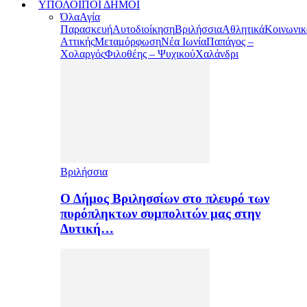
ΥΠΟΛΟΙΠΟΙ ΔΗΜΟΙ
Όλα
Αγία
Παρασκευή
Αυτοδιοίκηση
Βριλήσσια
Αθλητικά
Κοινωνικ
Αττικής
Μεταμόρφωση
Νέα Ιωνία
Παπάγος –
Χολαργός
Φιλοθέης – Ψυχικού
Χαλάνδρι
Βριλήσσια
Ο Δήμος Βριλησσίων στο πλευρό των
πυρόπληκτων συμπολιτών μας στην
Δυτική…