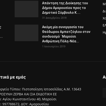
Απάντηση της Διοίκησης του
Μ
Δήμου Αμαρουσίου προς το
Δ
Δημοτικό Σύμβουλο Κ....
31 Δεκεμβρίου 2018
Χ
Ε
ς
Ακόμη μία συνεργασία του
Θεόδωρου Αμπατζόγλου στον
Η
..
συνδυασμό ¨Μαρούσι
Ανθρώπινη Πόλη-Νέα...
1 Ιανουαρίου 2019
τικά με εμάς
Α
ργείο Τύπου: Πιστοποίηση Ιστοσελίδας Α.Μ. 13643
ΟΣΥΝΗ ΖΕΡΒΑ ΚΑΙ ΣΙΑ ΕΚΔΟΤΙΚΗ ΕΕ
: Αγίου Κωνσταντίνου 40, Μαρούσι
 997788672, ΔΟΥ: Αμαρουσίου