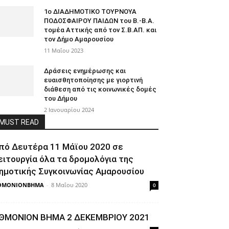
1ο ΔΙΑΔΗΜΟΤΙΚΟ ΤΟΥΡΝΟΥΑ
ΠΟΔΟΣΦΑΙΡΟΥ ΠΑΙΔΩΝ του Β.-Β.Α.
τομέα Αττικής από τον Σ.Β.ΑΠ. και
τον Δήμο Αμαρουσίου
11 Μαΐου 2023
Δράσεις ενημέρωσης και
ευαισθητοποίησης με γιορτινή
διάθεση από τις κοινωνικές δομές
του Δήμου
2 Ιανουαρίου 2024
MUST READ
πό Δευτέρα 11 Μάϊου 2020 σε
ειτουργία όλα τα δρομολόγια της
ημοτικής Συγκοινωνίας Αμαρουσίου
ΘΜΟΝΙΟΝΒΗΜΑ
-
8 Μαΐου 2020
0
ΘΜΟΝΙΟΝ ΒΗΜΑ 2 ΔΕΚΕΜΒΡΙΟΥ 2021