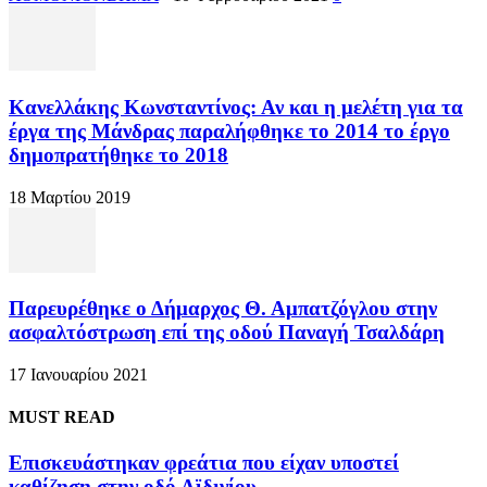
Κανελλάκης Κωνσταντίνος: Αν και η μελέτη για τα
έργα της Μάνδρας παραλήφθηκε το 2014 το έργο
δημοπρατήθηκε το 2018
18 Μαρτίου 2019
Παρευρέθηκε ο Δήμαρχος Θ. Αμπατζόγλου στην
ασφαλτόστρωση επί της οδού Παναγή Τσαλδάρη
17 Ιανουαρίου 2021
MUST READ
Επισκευάστηκαν φρεάτια που είχαν υποστεί
καθίζηση στην οδό Αϊδινίου