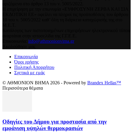
οριζόμενα στο άρθρο 13 του ν. 5005/2022.
Η επιχείρηση με την επωνυμία «ΕΥΦΡΟΣΥΝΗ ΖΕΡΒΑ ΚΑΙ ΣΙΑ
ΕΚΔΟΤΙΚΗ ΕΕ» οφείλει να πληροί τις προϋποθέσεις του άρθρου
10 του ν. 5005/2022 καθ’ όλη τη διάρκεια καταχώρισής της στο
Μ.Ε.Τ.
Κατάλογος των πιστοποιημένων επιχειρήσεων ηλεκτρονικού τύπου
αναρτάται στην ιστοσελίδα της Γ.Γ.Ε.Ε.
Επικοινωνία:
info@athmonionvima.gr
Ακολούθησε μας
Επικοινωνία
Όροι χρήσης
Πολιτική Απορρήτου
Σχετικά με εμάς
© ΑΘΜΟΝΙΟΝ ΒΗΜΑ 2026 - Powered by
Brandex Hellas™
Περισσότερα θέματα
Οδηγίες του Δήμου για προστασία από την
εμφάνιση υψηλών θερμοκρασιών