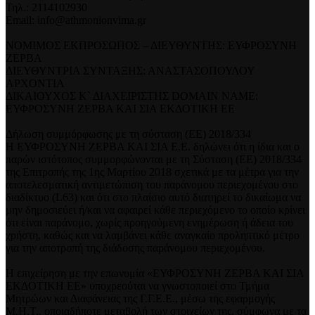
Τηλ.: 2114102930
Email: info@athmonionvima.gr
ΝΟΜΙΜΟΣ ΕΚΠΡΟΣΩΠΟΣ – ΔΙΕΥΘΥΝΤΗΣ: ΕΥΦΡΟΣΥΝΗ
ΖΕΡΒΑ
ΔΙΕΥΘΥΝΤΡΙΑ ΣΥΝΤΑΞΗΣ: ΑΝΑΣΤΑΣΟΠΟΥΛΟΥ
ΑΡΧΟΝΤΙΑ
ΔΙΚΑΙΟΥΧΟΣ Κ` ΔΙΑΧΕΙΡΙΣΤΗΣ DOMAIN NAME:
ΕΥΦΡΟΣΥΝΗ ΖΕΡΒΑ ΚΑΙ ΣΙΑ ΕΚΔΟΤΙΚΗ ΕΕ
Δήλωση συμμόρφωσης με τη σύσταση (ΕΕ) 2018/334
Η ΕΥΦΡΟΣΥΝΗ ΖΕΡΒΑ ΚΑΙ ΣΙΑ Ε.Ε. δηλώνει ότι η ίδια και ο
παρών ιστότοπος συμμορφώνονται με τη Σύσταση (ΕΕ) 2018/334
της Επιτροπής της 1ης Μαρτίου 2018 σχετικά με τα μέτρα για την
αποτελεσματική αντιμετώπιση του παράνομου περιεχομένου στο
διαδίκτυο (L63) και ότι στο πλαίσιο αυτό διατηρεί το δικαίωμα να
μην δημοσιεύει ή/και να αφαιρεί κάθε περιεχόμενο το οποίο κρίνει
ότι είναι παράνομο, χωρίς προηγούμενη ενημέρωση ή άδεια του
χρήστη, καθώς και να λαμβάνει κάθε αναγκαίο προληπτικό μέτρο
για την αποτροπή της διάδοσης παράνομου περιεχομένου.
Η επιχείρηση με την επωνυμία «ΕΥΦΡΟΣΥΝΗ ΖΕΡΒΑ ΚΑΙ ΣΙΑ
ΕΚΔΟΤΙΚΗ ΕΕ» υποχρεούται να γνωστοποιεί στο Τμήμα
Μητρώων και Διαφάνειας της Γ.Γ.Ε.Ε., μέσω της εφαρμογής
Μ.Η.Τ., οποιαδήποτε μεταβολή των στοιχείων της, σύμφωνα με τα