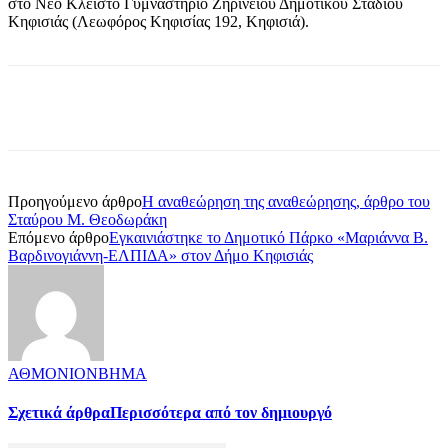
στο Νέο Κλειστό Γυμναστήριο Ζηρινείου Δημοτικού Σταδίου
Κηφισιάς (Λεωφόρος Κηφισίας 192, Κηφισιά).
Προηγούμενο άρθρο
Η αναθεώρηση της αναθεώρησης, άρθρο του
Σταύρου Μ. Θεοδωράκη
Επόμενο άρθρο
Εγκαινιάστηκε το Δημοτικό Πάρκο «Μαριάννα Β.
Βαρδινογιάννη-ΕΛΠΙΔΑ» στον Δήμο Κηφισιάς
ΑΘΜΟΝΙΟΝΒΗΜΑ
Σχετικά άρθρα
Περισσότερα από τον δημιουργό