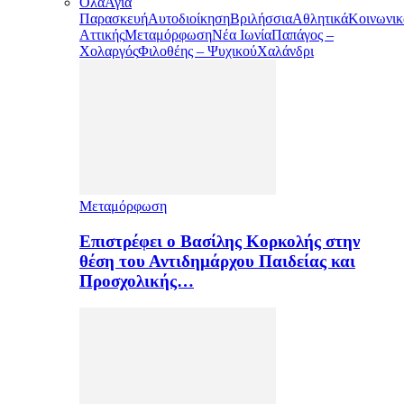
Όλα
Αγία
Παρασκευή
Αυτοδιοίκηση
Βριλήσσια
Αθλητικά
Κοινωνικ
Αττικής
Μεταμόρφωση
Νέα Ιωνία
Παπάγος –
Χολαργός
Φιλοθέης – Ψυχικού
Χαλάνδρι
Μεταμόρφωση
Επιστρέφει ο Βασίλης Κορκολής στην
θέση του Αντιδημάρχου Παιδείας και
Προσχολικής…