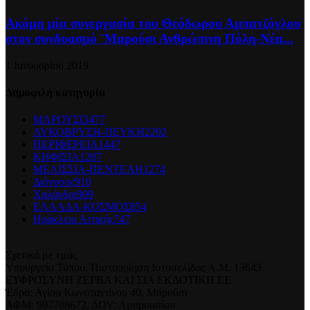
Ακόμη μία συνεργασία του Θεόδωρου Αμπατζόγλου
στον συνδυασμό ¨Μαρούσι Ανθρώπινη Πόλη-Νέα...
1 Ιανουαρίου 2019
Δημοφιλή κατηγορία
ΜΑΡΟΥΣΙ
3477
ΛΥΚΟΒΡΥΣΗ-ΠΕΥΚΗ
2202
ΠΕΡΙΦΕΡΕΙΑ
1447
ΚΗΦΙΣΙΑ
1287
ΜΕΛΙΣΣΙΑ-ΠΕΝΤΕΛΗ
1274
Διόνυσος
910
Χαλάνδρι
909
ΕΛΛΑΔΑ-ΚΟΣΜΟΣ
854
Ηράκλειο Αττικής
747
Σχετικά με εμάς
Υπουργείο Τύπου: Πιστοποίηση Ιστοσελίδας Α.Μ. 13643
ΕΥΦΡΟΣΥΝΗ ΖΕΡΒΑ ΚΑΙ ΣΙΑ ΕΚΔΟΤΙΚΗ ΕΕ
Έδρα: Αγίου Κωνσταντίνου 40, Μαρούσι
ΑΦΜ: 997788672, ΔΟΥ: Αμαρουσίου