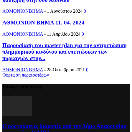
ΑΘΜΟΝΙΟΝΒΗΜΑ
-
1 Αυγούστου 2024
0
ΑΘΜΟΝΙΟΝ ΒΗΜΑ 11. 04. 2024
ΑΘΜΟΝΙΟΝΒΗΜΑ
-
11 Απριλίου 2024
0
Παρουσίαση του master plan για την αντιμετώπιση
πλημμυρικού κινδύνου και επιπτώσεων των
πυρκαγιών στην...
ΑΘΜΟΝΙΟΝΒΗΜΑ
-
28 Οκτωβρίου 2021
0
Φόρτωση περισσοτέρων
Επιλογές συντάκτη
Επιδοτούμενες διακοπές από τον Δήμο Αμαρουσίου