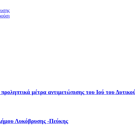
ρυσης
ρούσι
προληπτικά μέτρα αντιμετώπισης του Ιού του Δυτικο
 Δήμου Λυκόβρυσης -Πεύκης