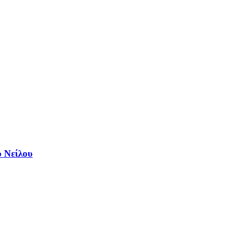
ύ Νείλου