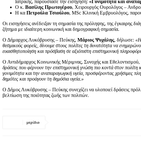
Ιατρικής, παρουσίασε την εισήγηση:
«Γονιμότητα και αναπα
Ο κ.
Βασίλης Πρωτογέρου
, Χειρουργός Ουρολόγος – Ανδρολ
Η κα
Πετρούλα Τσιούλου
, MSc Κλινική Εμβρυολόγος, παρου
Οι εισηγήσεις ανέδειξαν τη σημασία της πρόληψης, της έγκαιρης δ
ζήτημα με ιδιαίτερη κοινωνική και δημογραφική σημασία.
Ο Δήμαρχος Λυκόβρυσης – Πεύκης,
Μάριος Ψυχάλης
, δήλωσε:
«Η
θεσμικούς φορείς, δίνουμε στους πολίτες τη δυνατότητα να ενημερώνο
ευαισθητοποίηση και πρόσβαση σε αξιόπιστη επιστημονική πληροφόρησ
Ο Αντιδήμαρχος Κοινωνικής Μέριμνας, Συνοχής και Εθελοντισμού,
δράσεις που φέρνουν την επιστημονική γνώση πιο κοντά στον πολίτη κ
γονιμότητα και την αναπαραγωγική υγεία, προσφέροντας χρήσιμες πλ
δημότες και προάγουν τη δημόσια υγεία.»
Ο Δήμος Λυκόβρυσης – Πεύκης συνεχίζει να υλοποιεί δράσεις πρόλ
βελτίωση της ποιότητας ζωής των πολιτών.
μερίδιο