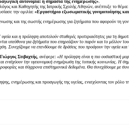
ραγωγική αυτονομία: η σημασία της ενημέρωσης»
.
όγος και Καθηγητής της Ιατρικής Σχολής Αθηνών, ανέπτυξε το θέμα
σίασε την ομιλία:
«Εργαστήριο εξωσωματικής γονιμοποίησης και
ιάγνωσης και της σωστής ενημέρωσης για ζητήματα που αφορούν τη γο
 υγεία και η πρόληψη αποτελούν σταθερές προτεραιότητες για τη δημοτ
νται υπεύθυνα για ζητήματα που επηρεάζουν το παρόν και το μέλλον του
η. Συνεχίζουμε να επενδύουμε σε δράσεις που προάγουν την υγεία και 
Γιώργος Στιβαχτής
, ανέφερε:
«Η πρόληψη είναι η πιο ουσιαστική μο
αι ενισχύουν την υγειονομική ενημέρωση της τοπικής κοινωνίας. Η σημ
ηροφορίες και σύγχρονα επιστημονικά δεδομένα. Θα συνεχίσουμε με συ
ηψης, ενημέρωσης και προαγωγής της υγείας, ενισχύοντας τον ρόλο τ