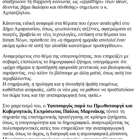
απασχολούν τη σύγχρονη κοινωνία, ως «εργαστήρι» νέων ιδεών,
δίνοντας βήμα διαλόγου και σύνθεσης»
σημείωσε ο κ.
Αμπατζόγλου.
Κάνοντας ειδική αναφορά στα θέματα που έχουν αναδειχθεί στο
Δήμο Αμαρουσίου, όπως, γεωπολιτικές ατζέντες, αφιερώματα σε
ποιητές, βραβεία σε νέες τεχνολογίες, εστίαση στα θέματα του
forum Νέων, πρόσθεσε ότι
«η σημερινή ημερίδα αποτελεί έναν
ακόμη κρίκο σε αυτή την αλυσίδα καινοτόμων προσεγγίσεων».
Αναφερόμενος στο θέμα της υπογονιμότητας, που επηρεάζει με
σοβαρές επιπτώσεις το δημογραφικό ζήτημα, υπογράμμισε ότι
«μέχρι σήμερα η προσέγγιση αφορούσε γενετικούς και βιολογικούς
παράγοντας, ενώ πλέον το βλέπουμε με άλλη ματιά, όπως αυτή του
περιβάλλοντος.
Η ενημέρωση, η πρόληψη και η συνειδητή δράση επομένως
καθίσταται αναγκαίες, ώστε οι νέοι μας να μάθουν να προστατεύουν
τοι σώμα τους και την αναπαραγωγική τους υγεία.»
Στο χαιρετισμό του, ο
Υφυπουργός παρά τω Πρωθυπουργό και
Κυβερνητικός Εκπρόσωπος
Παύλος Μαρινάκης
τόνισε τη
σημασία της επιστημονικής προσέγγισης σε κρίσιμα ζητήματα,
όπως, η υπογονιμότητα και το δημογραφικό, αναγνωρίζοντας τις
πολυπαραγοντικές αιτίες που επηρεάζουν την αναπαραγωγική
υγεία, όπως το άγχος, η διατροφή και η ατμοσφαιρική ρύπανση.