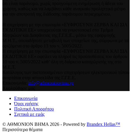
ότι είναι παράνομο, χωρίς προηγούμενη ενημέρωση ή άδεια του
χρήστη, καθώς και να λαμβάνει κάθε αναγκαίο προληπτικό μέτρο
για την αποτροπή της διάδοσης παράνομου περιεχομένου.
Η επιχείρηση με την επωνυμία «ΕΥΦΡΟΣΥΝΗ ΖΕΡΒΑ ΚΑΙ ΣΙΑ
ΕΚΔΟΤΙΚΗ ΕΕ» υποχρεούται να γνωστοποιεί στο Τμήμα
Μητρώων και Διαφάνειας της Γ.Γ.Ε.Ε., μέσω της εφαρμογής
Μ.Η.Τ., οποιαδήποτε μεταβολή των στοιχείων της, σύμφωνα με τα
οριζόμενα στο άρθρο 13 του ν. 5005/2022.
Η επιχείρηση με την επωνυμία «ΕΥΦΡΟΣΥΝΗ ΖΕΡΒΑ ΚΑΙ ΣΙΑ
ΕΚΔΟΤΙΚΗ ΕΕ» οφείλει να πληροί τις προϋποθέσεις του άρθρου
10 του ν. 5005/2022 καθ’ όλη τη διάρκεια καταχώρισής της στο
Μ.Ε.Τ.
Κατάλογος των πιστοποιημένων επιχειρήσεων ηλεκτρονικού τύπου
αναρτάται στην ιστοσελίδα της Γ.Γ.Ε.Ε.
Επικοινωνία:
info@athmonionvima.gr
Ακολούθησε μας
Επικοινωνία
Όροι χρήσης
Πολιτική Απορρήτου
Σχετικά με εμάς
© ΑΘΜΟΝΙΟΝ ΒΗΜΑ 2026 - Powered by
Brandex Hellas™
Περισσότερα θέματα