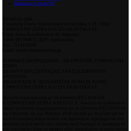
Ηράκλειο Αττικής
747
Σχετικά με εμάς
Υπουργείο Τύπου: Πιστοποίηση Ιστοσελίδας Α.Μ. 13643
ΕΥΦΡΟΣΥΝΗ ΖΕΡΒΑ ΚΑΙ ΣΙΑ ΕΚΔΟΤΙΚΗ ΕΕ
Έδρα: Αγίου Κωνσταντίνου 40, Μαρούσι
ΑΦΜ: 997788672, ΔΟΥ: Αμαρουσίου
Τηλ.: 2114102930
Email: info@athmonionvima.gr
ΝΟΜΙΜΟΣ ΕΚΠΡΟΣΩΠΟΣ – ΔΙΕΥΘΥΝΤΗΣ: ΕΥΦΡΟΣΥΝΗ
ΖΕΡΒΑ
ΔΙΕΥΘΥΝΤΡΙΑ ΣΥΝΤΑΞΗΣ: ΑΝΑΣΤΑΣΟΠΟΥΛΟΥ
ΑΡΧΟΝΤΙΑ
ΔΙΚΑΙΟΥΧΟΣ Κ` ΔΙΑΧΕΙΡΙΣΤΗΣ DOMAIN NAME:
ΕΥΦΡΟΣΥΝΗ ΖΕΡΒΑ ΚΑΙ ΣΙΑ ΕΚΔΟΤΙΚΗ ΕΕ
Δήλωση συμμόρφωσης με τη σύσταση (ΕΕ) 2018/334
Η ΕΥΦΡΟΣΥΝΗ ΖΕΡΒΑ ΚΑΙ ΣΙΑ Ε.Ε. δηλώνει ότι η ίδια και ο
παρών ιστότοπος συμμορφώνονται με τη Σύσταση (ΕΕ) 2018/334
της Επιτροπής της 1ης Μαρτίου 2018 σχετικά με τα μέτρα για την
αποτελεσματική αντιμετώπιση του παράνομου περιεχομένου στο
διαδίκτυο (L63) και ότι στο πλαίσιο αυτό διατηρεί το δικαίωμα να
μην δημοσιεύει ή/και να αφαιρεί κάθε περιεχόμενο το οποίο κρίνει