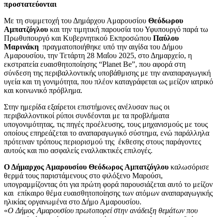
προστατεύονται
Με τη συμμετοχή του Δημάρχου Αμαρουσίου
Θεόδωρου
Αμπατζόγλου
και την τιμητική παρουσία του Υφυπουργό παρά τω
Πρωθυπουργό και Κυβερνητικού Εκπροσώπου
Παύλου
Μαρινάκη
πραγματοποιήθηκε υπό την αιγίδα του Δήμου
Αμαρουσίου, την Τετάρτη 28 Μαΐου 2025, στο Δημαρχείο, η
εκστρατεία ευαισθητοποίησης “Planet Be”, που αφορά στη
σύνδεση της περιβαλλοντικής υποβάθμισης με την αναπαραγωγική
υγεία και τη γονιμότητα, που πλέον καταγράφεται ως μείζον ιατρικό
και κοινωνικό πρόβλημα.
Στην ημερίδα εξαίρετοι επιστήμονες ανέλυσαν πως οι
περιβαλλοντικοί ρύποι συνδέονται με τα προβλήματα
υπογονιμότητας, τις πηγές προέλευσης, τους μηχανισμούς με τους
οποίους επηρεάζεται το αναπαραγωγικό σύστημα, ενώ παράλληλα
πρότειναν τρόπους περιορισμού της έκθεσης στους παράγοντες
αυτούς και πιο ασφαλείς εναλλακτικές επιλογές.
Ο Δήμαρχος Αμαρουσίου
Θεόδωρος Αμπατζόγλου
καλωσόρισε
θερμά τους παριστάμενους στο φιλόξενο Μαρούσι,
υπογραμμίζοντας ότι για πρώτη φορά παρουσιάζεται αυτό το μείζον
και επίκαιρο θέμα ευαισθητοποίησης των ατόμων αναπαραγωγικής
ηλικίας οργανωμένα στο Δήμο Αμαρουσίου.
«
Ο Δήμος Αμαρουσίου πρωτοπορεί στην ανάδειξη θεμάτων που