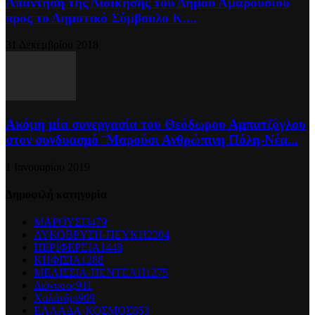
Απάντηση της Διοίκησης του Δήμου Αμαρουσίου
προς το Δημοτικό Σύμβουλο Κ....
31 Δεκεμβρίου 2018
Ακόμη μία συνεργασία του Θεόδωρου Αμπατζόγλου
στον συνδυασμό ¨Μαρούσι Ανθρώπινη Πόλη-Νέα...
1 Ιανουαρίου 2019
Δημοφιλή κατηγορία
ΜΑΡΟΥΣΙ
3479
ΛΥΚΟΒΡΥΣΗ-ΠΕΥΚΗ
2204
ΠΕΡΙΦΕΡΕΙΑ
1448
ΚΗΦΙΣΙΑ
1288
ΜΕΛΙΣΣΙΑ-ΠΕΝΤΕΛΗ
1275
Διόνυσος
911
Χαλάνδρι
909
ΕΛΛΑΔΑ-ΚΟΣΜΟΣ
853