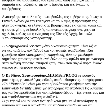
Μοιράστηκε προσωπικές του εμπειρίες, υπογραμμίζοντας τη
σημασία της πρόληψης, της ενημέρωσης και της έγκαιρης
παρέμβασης.
Αναφέρθηκε σε πολιτικές πρωτοβουλίες της κυβέρνησης, όπως το
Εθνικό Σχέδιο για την Ενέργεια και το Κλίμα, η προώθηση της
ηλεκτροκίνησης, οι έλεγχοι στις βιομηχανικές εκπομπές, αλλά και
η εισαγωγή της σεξουαλικής και αναπαραγωγικής αγωγής στα
σχολεία, καθώς και η ενίσχυση της Εθνικής Αρχής Ιατρικώς
Υποβοηθούμενης Αναπαραγωγής.
«Το δημογραφικό δεν είναι μόνο οικονομικό ζήτημα. Είναι θέμα
υγείας, παιδείας, πολιτισμού και κοινωνικής ευαισθησίας. Και
χρειάζεται τόσο επιστημονική τεκμηρίωση, όσο και ρεαλισμό»,
σημείωσε χαρακτηριστικά, ενώ έκλεισε την ομιλία του με αναφορά
στην ανάγκη αποστιγματισμού ζητημάτων που συχνά παραμένουν
ταμπού στη δημόσια σφαίρα.
Ο
Dr
Νίκος Χριστοφορίδης,
MD
,
MSc
,
FRCOG
χειρουργός
μαιευτήρας γυναικολόγος, ειδικός υποβοηθούμενης, υπογράμμισε:
«Το
“Planet Be” είναι μια πρωτοβουλία που γεννήθηκε από την
Embryolab Fertility Clinic, με ένα όραμα: να ενώσουμε τις δυνάμεις
μας για την προστασία του πιο πολύτιμου δώρου – της υγείας μας και
του περιβάλλοντος που μας φιλοξενεί.
Στην καρδιά του “Planet Be” βρίσκεται μια βαθιά πεποίθηση: η
ευημερία μας και η ικανότητά μας να δημιουργήσουμε και να