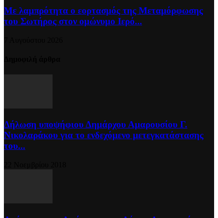
Με λαμπρότητα ο εορτασμός της Μεταμόρφωσης
του Σωτήρος στον ομώνυμο Ιερό...
7 Αυγούστου 2026
Δημοφιλή άρθρα
Δήλωση υποψήφιου Δημάρχου Αμαρουσίου Γ.
Νικολαράκου για το ενδεχόμενο μετεγκατάστασης
του...
22 Νοεμβρίου 2018