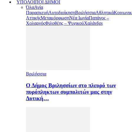
ΥΠΟΛΟΙΠΟΙ ΔΗΜΟΙ
Όλα
Αγία
Παρασκευή
Αυτοδιοίκηση
Βριλήσσια
Αθλητικά
Κοινωνικ
Αττικής
Μεταμόρφωση
Νέα Ιωνία
Παπάγος –
Χολαργός
Φιλοθέης – Ψυχικού
Χαλάνδρι
Βριλήσσια
Ο Δήμος Βριλησσίων στο πλευρό των
πυρόπληκτων συμπολιτών μας στην
Δυτική…