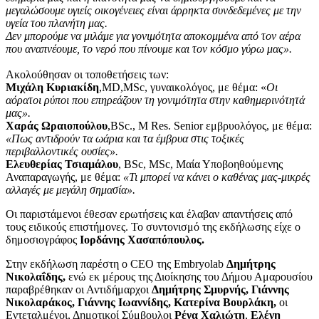
μεγαλώσουμε υγιείς οικογένειες είναι άρρηκτα συνδεδεμένες με την
υγεία του πλανήτη μας.
Δεν μπορούμε να μιλάμε για γονιμότητα αποκομμένα από τον αέρα
που αναπνέουμε, το νερό που πίνουμε και τον κόσμο γύρω μας».
Ακολούθησαν οι τοποθετήσεις των:
Μιχάλη Κυριακίδη
,MD,MSc, γυναικολόγος, με θέμα: «
Οι
αόρατοι ρύποι που επηρεάζουν τη γονιμότητα στην καθημερινότητά
μας».
Χαράς Ωραιοπούλου
,BSc., M Res. Senior εμβρυολόγος, με θέμα:
«Πως αντιδρούν τα ωάρια και τα έμβρυα στις τοξικές
περιβαλλοντικές ουσίες».
Ελευθερίας Τσιαμάλου
, BSc, MSc, Μαία Υποβοηθούμενης
Αναπαραγωγής, με θέμα:
«Τι μπορεί να κάνει ο καθένας μας-μικρές
αλλαγές με μεγάλη σημασία».
Οι παριστάμενοι έθεσαν ερωτήσεις και έλαβαν απαντήσεις από
τους ειδικούς επιστήμονες. Το συντονισμό της εκδήλωσης είχε ο
δημοσιογράφος
Ιορδάνης Χασαπόπουλος.
Στην εκδήλωση παρέστη ο CEO της Embryolab
Δημήτρης
Νικολαΐδης,
ενώ εκ μέρους της Διοίκησης του Δήμου Αμαρουσίου
παραβρέθηκαν οι Αντιδήμαρχοι
Δημήτρης Σμυρνής, Γιάννης
Νικολαράκος, Γιάννης Ιωαννίδης, Κατερίνα Βουρλάκη,
οι
Εντεταλμένοι, Δημοτικοί Σύμβουλοι
Ρένα Χαλιώτη
,
Ελένη