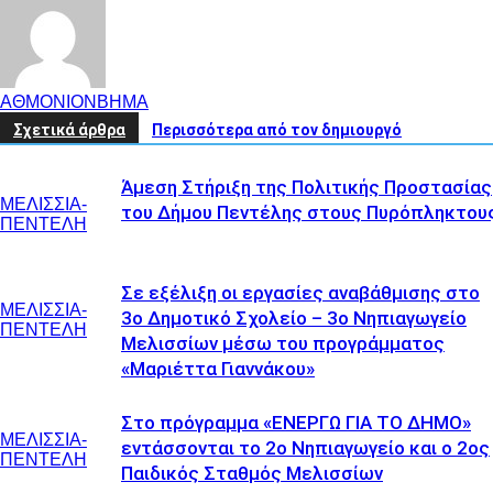
ΑΘΜΟΝΙΟΝΒΗΜΑ
Σχετικά άρθρα
Περισσότερα από τον δημιουργό
Άμεση Στήριξη της Πολιτικής Προστασίας
ΜΕΛΙΣΣΙΑ-
του Δήμου Πεντέλης στους Πυρόπληκτου
ΠΕΝΤΕΛΗ
Σε εξέλιξη οι εργασίες αναβάθμισης στο
ΜΕΛΙΣΣΙΑ-
3ο Δημοτικό Σχολείο – 3ο Νηπιαγωγείο
ΠΕΝΤΕΛΗ
Μελισσίων μέσω του προγράμματος
«Μαριέττα Γιαννάκου»
Στο πρόγραμμα «ΕΝΕΡΓΩ ΓΙΑ ΤΟ ΔΗΜΟ»
ΜΕΛΙΣΣΙΑ-
εντάσσονται το 2ο Νηπιαγωγείο και ο 2ος
ΠΕΝΤΕΛΗ
Παιδικός Σταθμός Μελισσίων