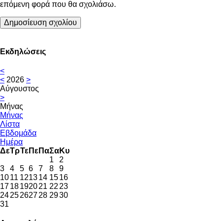
επόμενη φορά που θα σχολιάσω.
Εκδηλώσεις
<
<
2026
>
Αύγουστος
>
Μήνας
Μήνας
Λίστα
Εβδομάδα
Ημέρα
Δε
Τρ
Τε
Πε
Πα
Σα
Κυ
1
2
3
4
5
6
7
8
9
10
11
12
13
14
15
16
17
18
19
20
21
22
23
24
25
26
27
28
29
30
31