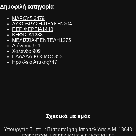
Δημοφιλή κατηγορία
ΜΑΡΟΥΣΙ
3479
ΛΥΚΟΒΡΥΣΗ-ΠΕΥΚΗ
2204
ΠΕΡΙΦΕΡΕΙΑ
1448
ΚΗΦΙΣΙΑ
1288
ΜΕΛΙΣΣΙΑ-ΠΕΝΤΕΛΗ
1275
Διόνυσος
911
Χαλάνδρι
909
ΕΛΛΑΔΑ-ΚΟΣΜΟΣ
853
Ηράκλειο Αττικής
747
Σχετικά με εμάς
Υπουργείο Τύπου: Πιστοποίηση Ιστοσελίδας Α.Μ. 13643