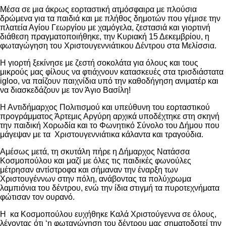
Μέσα σε μια άκρως εορταστική ατμόσφαιρα με πλούσια
δρώμενα για τα παιδιά και με πλήθος δημοτών που γέμισε την
πλατεία Αγίου Γεωργίου με χαμόγελα, ζεστασιά και γιορτινή
διάθεση πραγματοποιήθηκε, την Κυριακή 15 Δεκεμβρίου, η
φωταγώγηση του Χριστουγεννιάτικου Δέντρου στα Μελίσσια.
Η γιορτή ξεκίνησε με ζεστή σοκολάτα για όλους και τους
μικρούς μας φίλους να φτιάχνουν κατασκευές στα τρισδιάστατα
igloo, να παίζουν παιχνίδια υπό την καθοδήγηση ανιματέρ και
να διασκεδάζουν με τον Άγιο Βασίλη!
Η Αντιδήμαρχος Πολιτισμού και υπεύθυνη του εορταστικού
προγράμματος Άρτεμις Αργύρη αρχικά υποδέχτηκε στη σκηνή
την παιδική Χορωδία και το Φωνητικό Σύνολο του Δήμου που
μάγεψαν με τα Χριστουγεννιάτικα κάλαντα και τραγούδια.
Αμέσως μετά, τη σκυτάλη πήρε η Δήμαρχος Νατάσσα
Κοσμοπούλου και μαζί με όλες τις παιδικές φωνούλες
μέτρησαν αντίστροφα και σήμαναν την έναρξη των
Χριστουγέννων στην πόλη, ανάβοντας τα πολύχρωμα
λαμπιόνια του δέντρου, ενώ την ίδια στιγμή τα πυροτεχνήματα
φώτισαν τον ουρανό.
Η κα Κοσμοπούλου ευχήθηκε Καλά Χριστούγεννα σε όλους,
λέγοντας ότι ‘η φωταγώγηση του δέντρου μας σηματοδοτεί την