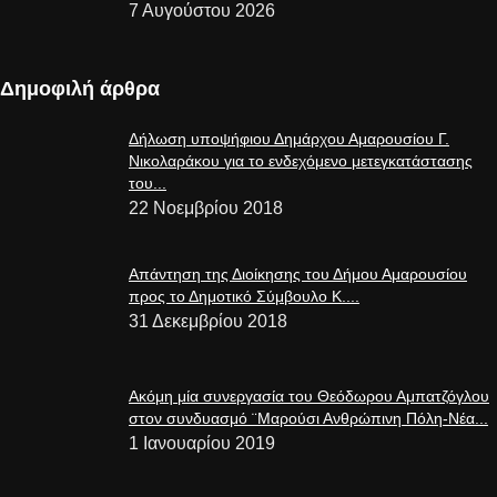
7 Αυγούστου 2026
Δημοφιλή άρθρα
Δήλωση υποψήφιου Δημάρχου Αμαρουσίου Γ.
Νικολαράκου για το ενδεχόμενο μετεγκατάστασης
του...
22 Νοεμβρίου 2018
Απάντηση της Διοίκησης του Δήμου Αμαρουσίου
προς το Δημοτικό Σύμβουλο Κ....
31 Δεκεμβρίου 2018
Ακόμη μία συνεργασία του Θεόδωρου Αμπατζόγλου
στον συνδυασμό ¨Μαρούσι Ανθρώπινη Πόλη-Νέα...
1 Ιανουαρίου 2019