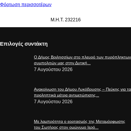
Φόρτωση περισσοτέρων
Μ.Η.Τ. 232216
Επιλογές συντάκτη
Ο Δήμος Βριλησσίων στο πλευρό των πυρόπληκτων
συμπολιτών μας στην Δυτική...
7 Αυγούστου 2026
Ανακοίνωση του Δήμου Λυκόβρυσης – Πεύκης για τα
προληπτικά μέτρα αντιμετώπισης...
7 Αυγούστου 2026
Με λαμπρότητα ο εορτασμός της Μεταμόρφωσης
του Σωτήρος στον ομώνυμο Ιερό...