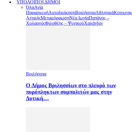
ΥΠΟΛΟΙΠΟΙ ΔΗΜΟΙ
Όλα
Αγία
Παρασκευή
Αυτοδιοίκηση
Βριλήσσια
Αθλητικά
Κοινωνικ
Αττικής
Μεταμόρφωση
Νέα Ιωνία
Παπάγος –
Χολαργός
Φιλοθέης – Ψυχικού
Χαλάνδρι
Βριλήσσια
Ο Δήμος Βριλησσίων στο πλευρό των
πυρόπληκτων συμπολιτών μας στην
Δυτική…