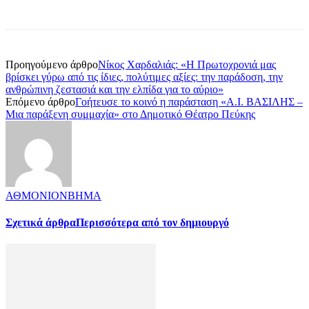
Προηγούμενο άρθρο
Νίκος Χαρδαλιάς: «Η Πρωτοχρονιά μας
βρίσκει γύρω από τις ίδιες, πολύτιμες αξίες: την παράδοση, την
ανθρώπινη ζεστασιά και την ελπίδα για το αύριο»
Επόμενο άρθρο
Γοήτευσε το κοινό η παράσταση «A.I. ΒΑΣΙΛΗΣ –
Μια παράξενη συμμαχία» στο Δημοτικό Θέατρο Πεύκης
ΑΘΜΟΝΙΟΝΒΗΜΑ
Σχετικά άρθρα
Περισσότερα από τον δημιουργό