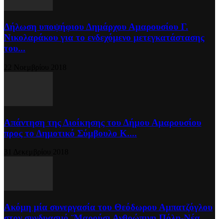
Δήλωση υποψήφιου Δημάρχου Αμαρουσίου Γ.
Νικολαράκου για το ενδεχόμενο μετεγκατάστασης
του...
22 Νοεμβρίου 2018
Απάντηση της Διοίκησης του Δήμου Αμαρουσίου
προς το Δημοτικό Σύμβουλο Κ....
31 Δεκεμβρίου 2018
Ακόμη μία συνεργασία του Θεόδωρου Αμπατζόγλου
στον συνδυασμό ¨Μαρούσι Ανθρώπινη Πόλη-Νέα...