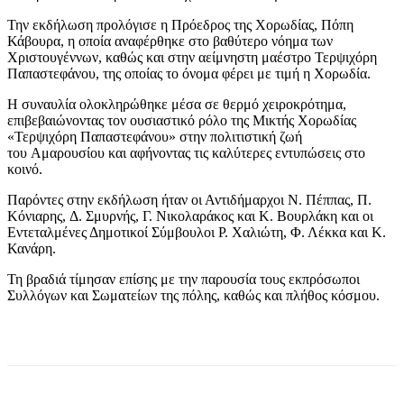
Την εκδήλωση προλόγισε η Πρόεδρος της Χορωδίας, Πόπη
Κάβουρα, η οποία αναφέρθηκε στο βαθύτερο νόημα των
Χριστουγέννων, καθώς και στην αείμνηστη μαέστρο Τερψιχόρη
Παπαστεφάνου, της οποίας το όνομα φέρει με τιμή η Χορωδία.
Η συναυλία ολοκληρώθηκε μέσα σε θερμό χειροκρότημα,
επιβεβαιώνοντας τον ουσιαστικό ρόλο της Μικτής Χορωδίας
«Τερψιχόρη Παπαστεφάνου» στην πολιτιστική ζωή
του Αμαρουσίου και αφήνοντας τις καλύτερες εντυπώσεις στο
κοινό.
Παρόντες στην εκδήλωση ήταν οι Αντιδήμαρχοι Ν. Πέππας, Π.
Κόνιαρης, Δ. Σμυρνής, Γ. Νικολαράκος και Κ. Βουρλάκη και οι
Εντεταλμένες Δημοτικοί Σύμβουλοι Ρ. Χαλιώτη, Φ. Λέκκα και Κ.
Κανάρη.
Τη βραδιά τίμησαν επίσης με την παρουσία τους εκπρόσωποι
Συλλόγων και Σωματείων της πόλης, καθώς και πλήθος κόσμου.