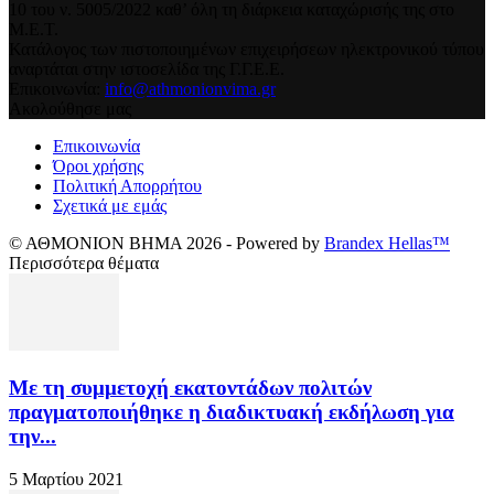
10 του ν. 5005/2022 καθ’ όλη τη διάρκεια καταχώρισής της στο
Μ.Ε.Τ.
Κατάλογος των πιστοποιημένων επιχειρήσεων ηλεκτρονικού τύπου
αναρτάται στην ιστοσελίδα της Γ.Γ.Ε.Ε.
Επικοινωνία:
info@athmonionvima.gr
Ακολούθησε μας
Επικοινωνία
Όροι χρήσης
Πολιτική Απορρήτου
Σχετικά με εμάς
© ΑΘΜΟΝΙΟΝ ΒΗΜΑ 2026 - Powered by
Brandex Hellas™
Περισσότερα θέματα
Με τη συμμετοχή εκατοντάδων πολιτών
πραγματοποιήθηκε η διαδικτυακή εκδήλωση για
την...
5 Μαρτίου 2021