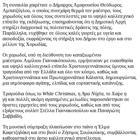
Τη συναυλία χαιρέτισε ο Δήμαρχος Αμαρουσίου Θεόδωρος
Αμπατζόγλου, ο οποίος συνεχάρη θερμά τον μαέστρο, τους
χορωδούς και όλους τους συντελεστές για το υψηλό καλλιτεχνικό
επίπεδο της εκδήλωσης, επισημαίνοντας ότι η Δημοτική Αρχή
στηρίζει διαχρονικά τις πολιτιστικές δράσεις της πόλης.
Παράλληλα, ευχήθηκε σε όλους καλές γιορτές με υγεία και
αισιοδοξία, εκφράζοντας τη στήριξη του Δήμου στο έργο και στο
μέλλον της Χορωδίας.
Οι χορωδοί, υπό τη διεύθυνση του καταξιωμένου
μαέστρου Αιμίλιου Γιαννακόπουλου, ερμήνευσαν με ευαισθησία
και υψηλό καλλιτεχνικό επίπεδο Χριστουγεννιάτικους ύμνους και
τραγούδια από την Ελλάδα και όλο τον κόσμο, καθώς και
Χριστουγεννιάτικα και Πρωτοχρονιάτικα Κάλαντα, δημιουργώντας
μια ατμόσφαιρα αγάπης, ελπίδας και εορταστικής κατάνυξης.
Τραγούδια όπως το
White Christmas
, η
Άγια Νύχτα
, το
Χαίρε η
γη
και πολλές ακόμη αγαπημένες μελωδίες παρουσιάστηκαν σε
άριστες ερμηνείες από τους χορωδούς, καθώς και από τους
εξαίρετους σολίστ Στέλλα Γιαννακοπούλου και Παναγιώτη
Σαββαΐδη.
Τη μουσική σύμπραξη πλαισίωσαν στο πιάνο η Έλμα
Καφετζηδάκη και στο βιολί ο Ζήσιμος Σουλκούκης, συμβάλλοντας
καθοριστικά στο άρτιο καλλιτεχνικό αποτέλεσμα.