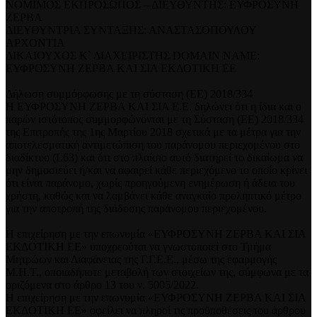
ΝΟΜΙΜΟΣ ΕΚΠΡΟΣΩΠΟΣ – ΔΙΕΥΘΥΝΤΗΣ: ΕΥΦΡΟΣΥΝΗ
ΖΕΡΒΑ
ΔΙΕΥΘΥΝΤΡΙΑ ΣΥΝΤΑΞΗΣ: ΑΝΑΣΤΑΣΟΠΟΥΛΟΥ
ΑΡΧΟΝΤΙΑ
ΔΙΚΑΙΟΥΧΟΣ Κ` ΔΙΑΧΕΙΡΙΣΤΗΣ DOMAIN NAME:
ΕΥΦΡΟΣΥΝΗ ΖΕΡΒΑ ΚΑΙ ΣΙΑ ΕΚΔΟΤΙΚΗ ΕΕ
Δήλωση συμμόρφωσης με τη σύσταση (ΕΕ) 2018/334
Η ΕΥΦΡΟΣΥΝΗ ΖΕΡΒΑ ΚΑΙ ΣΙΑ Ε.Ε. δηλώνει ότι η ίδια και ο
παρών ιστότοπος συμμορφώνονται με τη Σύσταση (ΕΕ) 2018/334
της Επιτροπής της 1ης Μαρτίου 2018 σχετικά με τα μέτρα για την
αποτελεσματική αντιμετώπιση του παράνομου περιεχομένου στο
διαδίκτυο (L63) και ότι στο πλαίσιο αυτό διατηρεί το δικαίωμα να
μην δημοσιεύει ή/και να αφαιρεί κάθε περιεχόμενο το οποίο κρίνει
ότι είναι παράνομο, χωρίς προηγούμενη ενημέρωση ή άδεια του
χρήστη, καθώς και να λαμβάνει κάθε αναγκαίο προληπτικό μέτρο
για την αποτροπή της διάδοσης παράνομου περιεχομένου.
Η επιχείρηση με την επωνυμία «ΕΥΦΡΟΣΥΝΗ ΖΕΡΒΑ ΚΑΙ ΣΙΑ
ΕΚΔΟΤΙΚΗ ΕΕ» υποχρεούται να γνωστοποιεί στο Τμήμα
Μητρώων και Διαφάνειας της Γ.Γ.Ε.Ε., μέσω της εφαρμογής
Μ.Η.Τ., οποιαδήποτε μεταβολή των στοιχείων της, σύμφωνα με τα
οριζόμενα στο άρθρο 13 του ν. 5005/2022.
Η επιχείρηση με την επωνυμία «ΕΥΦΡΟΣΥΝΗ ΖΕΡΒΑ ΚΑΙ ΣΙΑ
ΕΚΔΟΤΙΚΗ ΕΕ» οφείλει να πληροί τις προϋποθέσεις του άρθρου