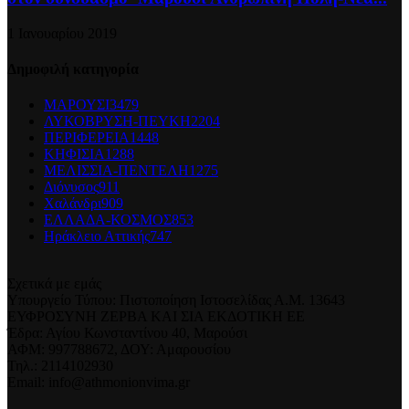
1 Ιανουαρίου 2019
Δημοφιλή κατηγορία
ΜΑΡΟΥΣΙ
3479
ΛΥΚΟΒΡΥΣΗ-ΠΕΥΚΗ
2204
ΠΕΡΙΦΕΡΕΙΑ
1448
ΚΗΦΙΣΙΑ
1288
ΜΕΛΙΣΣΙΑ-ΠΕΝΤΕΛΗ
1275
Διόνυσος
911
Χαλάνδρι
909
ΕΛΛΑΔΑ-ΚΟΣΜΟΣ
853
Ηράκλειο Αττικής
747
Σχετικά με εμάς
Υπουργείο Τύπου: Πιστοποίηση Ιστοσελίδας Α.Μ. 13643
ΕΥΦΡΟΣΥΝΗ ΖΕΡΒΑ ΚΑΙ ΣΙΑ ΕΚΔΟΤΙΚΗ ΕΕ
Έδρα: Αγίου Κωνσταντίνου 40, Μαρούσι
ΑΦΜ: 997788672, ΔΟΥ: Αμαρουσίου
Τηλ.: 2114102930
Email: info@athmonionvima.gr