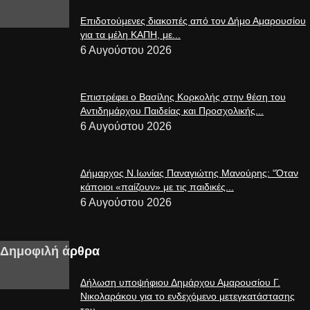
Επιδοτούμενες διακοπές από τον Δήμο Αμαρουσίου
για τα μέλη ΚΑΠΗ, με...
6 Αυγούστου 2026
Επιστρέφει ο Βασίλης Κορκολής στην θέση του
Αντιδημάρχου Παιδείας και Προσχολικής...
6 Αυγούστου 2026
Δήμαρχος Ν.Ιωνίας Παναγιώτης Μανούρης: “Όταν
κάποιοι «παίζουν» με τις παιδικές...
6 Αυγούστου 2026
Δημοφιλή άρθρα
Δήλωση υποψήφιου Δημάρχου Αμαρουσίου Γ.
Νικολαράκου για το ενδεχόμενο μετεγκατάστασης