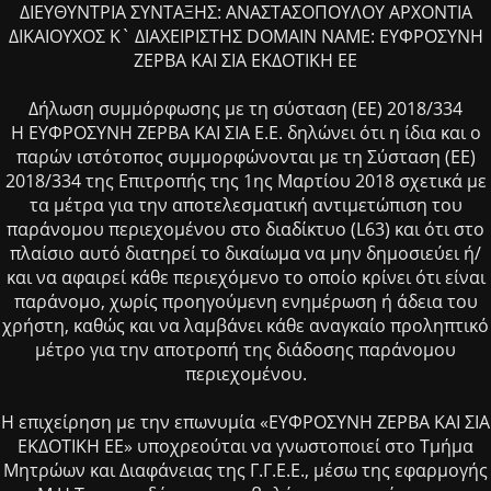
ΔΙΕΥΘΥΝΤΡΙΑ ΣΥΝΤΑΞΗΣ: ΑΝΑΣΤΑΣΟΠΟΥΛΟΥ ΑΡΧΟΝΤΙΑ
ΔΙΚΑΙΟΥΧΟΣ Κ` ΔΙΑΧΕΙΡΙΣΤΗΣ DOMAIN NAME: ΕΥΦΡΟΣΥΝΗ
ΖΕΡΒΑ ΚΑΙ ΣΙΑ ΕΚΔΟΤΙΚΗ ΕΕ
Δήλωση συμμόρφωσης με τη σύσταση (ΕΕ) 2018/334
Η ΕΥΦΡΟΣΥΝΗ ΖΕΡΒΑ ΚΑΙ ΣΙΑ Ε.Ε. δηλώνει ότι η ίδια και ο
παρών ιστότοπος συμμορφώνονται με τη Σύσταση (ΕΕ)
2018/334 της Επιτροπής της 1ης Μαρτίου 2018 σχετικά με
τα μέτρα για την αποτελεσματική αντιμετώπιση του
παράνομου περιεχομένου στο διαδίκτυο (L63) και ότι στο
πλαίσιο αυτό διατηρεί το δικαίωμα να μην δημοσιεύει ή/
και να αφαιρεί κάθε περιεχόμενο το οποίο κρίνει ότι είναι
παράνομο, χωρίς προηγούμενη ενημέρωση ή άδεια του
χρήστη, καθώς και να λαμβάνει κάθε αναγκαίο προληπτικό
μέτρο για την αποτροπή της διάδοσης παράνομου
περιεχομένου.
Η επιχείρηση με την επωνυμία «ΕΥΦΡΟΣΥΝΗ ΖΕΡΒΑ ΚΑΙ ΣΙΑ
ΕΚΔΟΤΙΚΗ ΕΕ» υποχρεούται να γνωστοποιεί στο Τμήμα
Μητρώων και Διαφάνειας της Γ.Γ.Ε.Ε., μέσω της εφαρμογής