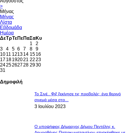
Αύγουστος
>
Μήνας
Μήνας
Λίστα
Εβδομάδα
Ημέρα
Δε
Τρ
Τε
Πε
Πα
Σα
Κυ
1
2
3
4
5
6
7
8
9
10
11
12
13
14
15
16
17
18
19
20
21
22
23
24
25
26
27
28
29
30
31
Δημοφιλή
Το Σινέ.. Φιξ ξεκίνησε τις προβολές: ένα θερινό
σινεμά μέσα στο...
3 Ιουλίου 2023
Ο υποψήφιος Δήμαρχος Δήμου Πεντέλης κ.
Δημοσθένης Παπακωνσταντίνου επισκέφθηκε με