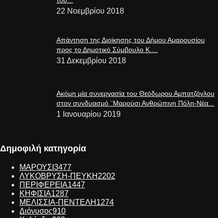
του...
22 Νοεμβρίου 2018
Απάντηση της Διοίκησης του Δήμου Αμαρουσίου
προς το Δημοτικό Σύμβουλο Κ....
31 Δεκεμβρίου 2018
Ακόμη μία συνεργασία του Θεόδωρου Αμπατζόγλου
στον συνδυασμό ¨Μαρούσι Ανθρώπινη Πόλη-Νέα...
1 Ιανουαρίου 2019
Δημοφιλή κατηγορία
ΜΑΡΟΥΣΙ
3477
ΛΥΚΟΒΡΥΣΗ-ΠΕΥΚΗ
2202
ΠΕΡΙΦΕΡΕΙΑ
1447
ΚΗΦΙΣΙΑ
1287
ΜΕΛΙΣΣΙΑ-ΠΕΝΤΕΛΗ
1274
Διόνυσος
910