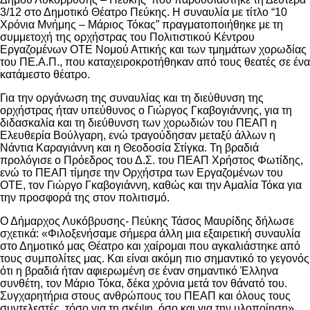
3/12 στο Δημοτικό Θέατρο Πεύκης. H συναυλία με τίτλο “10
Χρόνια Μνήμης – Μάριος Τόκας” πραγματοποιήθηκε με τη
συμμετοχή της ορχήστρας του Πολιτιστικού Κέντρου
Εργαζομένων ΟΤΕ Νομού Αττικής και των τμημάτων χορωδίας
του ΠΕ.Α.Π., που καταχειροκροτήθηκαν από τους θεατές σε ένα
κατάμεστο θέατρο.
Για την οργάνωση της συναυλίας και τη διεύθυνση της
ορχήστρας ήταν υπεύθυνος ο Γιώργος Γκαβογιάννης, για τη
διδασκαλία και τη διεύθυνση των χορωδιών του ΠΕΑΠ η
Ελευθερία Βούλγαρη, ενώ τραγούδησαν μεταξύ άλλων η
Νάντια Καραγιάννη και η Θεοδοσία Στίγκα. Τη βραδιά
προλόγισε ο Πρόεδρος του Δ.Σ. του ΠΕΑΠ Χρήστος Φωτίδης,
ενώ το ΠΕΑΠ τίμησε την Ορχήστρα των Εργαζομένων του
ΟΤΕ, τον Γιώργο Γκαβογιάννη, καθώς και την Αμαλία Τόκα για
την προσφορά της στον πολιτισμό.
Ο Δήμαρχος Λυκόβρυσης- Πεύκης Τάσος Μαυρίδης δήλωσε
σχετικά: «Φιλοξενήσαμε σήμερα άλλη μια εξαιρετική συναυλία
στο Δημοτικό μας Θέατρο και χαίρομαι που αγκαλιάστηκε από
τους συμπολίτες μας. Και είναι ακόμη πιο σημαντικό το γεγονός
ότι η βραδιά ήταν αφιερωμένη σε έναν σημαντικό Έλληνα
συνθέτη, τον Μάριο Τόκα, δέκα χρόνια μετά τον θάνατό του.
Συγχαρητήρια στους ανθρώπους του ΠΕΑΠ και όλους τους
συντελεστές, τόσο για τη σκέψη, όσο και για την υλοποίηση».