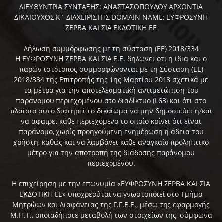
ΔΙΕΥΘΥΝΤΡΙΑ ΣΥΝΤΑΞΗΣ: ΑΝΑΣΤΑΣΟΠΟΥΛΟΥ ΑΡΧΟΝΤΙΑ
ΔΙΚΑΙΟΥΧΟΣ Κ` ΔΙΑΧΕΙΡΙΣΤΗΣ DOMAIN NAME: ΕΥΦΡΟΣΥΝΗ
ΖΕΡΒΑ ΚΑΙ ΣΙΑ ΕΚΔΟΤΙΚΗ ΕΕ
Δήλωση συμμόρφωσης με τη σύσταση (ΕΕ) 2018/334
Η ΕΥΦΡΟΣΥΝΗ ΖΕΡΒΑ ΚΑΙ ΣΙΑ Ε.Ε. δηλώνει ότι η ίδια και ο
παρών ιστότοπος συμμορφώνονται με τη Σύσταση (ΕΕ)
2018/334 της Επιτροπής της 1ης Μαρτίου 2018 σχετικά με
τα μέτρα για την αποτελεσματική αντιμετώπιση του
παράνομου περιεχομένου στο διαδίκτυο (L63) και ότι στο
πλαίσιο αυτό διατηρεί το δικαίωμα να μην δημοσιεύει ή/και
να αφαιρεί κάθε περιεχόμενο το οποίο κρίνει ότι είναι
παράνομο, χωρίς προηγούμενη ενημέρωση ή άδεια του
χρήστη, καθώς και να λαμβάνει κάθε αναγκαίο προληπτικό
μέτρο για την αποτροπή της διάδοσης παράνομου
περιεχομένου.
Η επιχείρηση με την επωνυμία «ΕΥΦΡΟΣΥΝΗ ΖΕΡΒΑ ΚΑΙ ΣΙΑ
ΕΚΔΟΤΙΚΗ ΕΕ» υποχρεούται να γνωστοποιεί στο Τμήμα
Μητρώων και Διαφάνειας της Γ.Γ.Ε.Ε., μέσω της εφαρμογής
Μ.Η.Τ., οποιαδήποτε μεταβολή των στοιχείων της, σύμφωνα