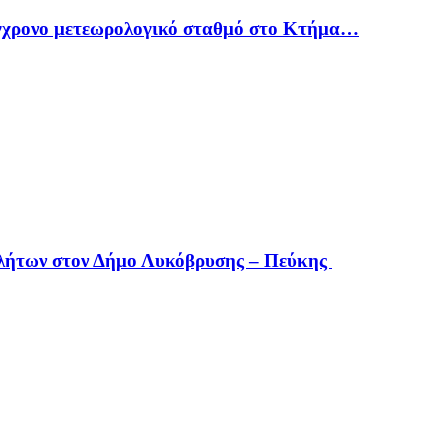
γχρονο μετεωρολογικό σταθμό στο Κτήμα…
οβλήτων στον Δήμο Λυκόβρυσης – Πεύκης