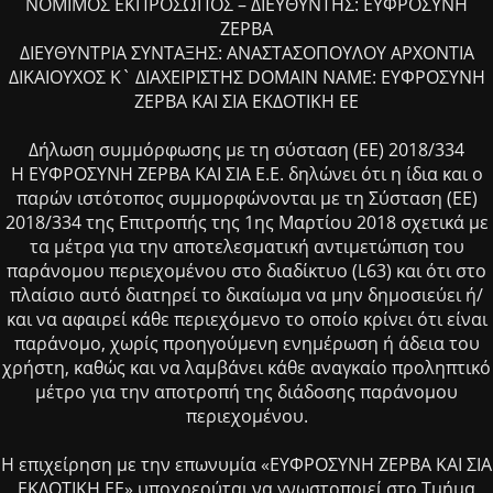
ΝΟΜΙΜΟΣ ΕΚΠΡΟΣΩΠΟΣ – ΔΙΕΥΘΥΝΤΗΣ: ΕΥΦΡΟΣΥΝΗ
ΖΕΡΒΑ
ΔΙΕΥΘΥΝΤΡΙΑ ΣΥΝΤΑΞΗΣ: ΑΝΑΣΤΑΣΟΠΟΥΛΟΥ ΑΡΧΟΝΤΙΑ
ΔΙΚΑΙΟΥΧΟΣ Κ` ΔΙΑΧΕΙΡΙΣΤΗΣ DOMAIN NAME: ΕΥΦΡΟΣΥΝΗ
ΖΕΡΒΑ ΚΑΙ ΣΙΑ ΕΚΔΟΤΙΚΗ ΕΕ
Δήλωση συμμόρφωσης με τη σύσταση (ΕΕ) 2018/334
Η ΕΥΦΡΟΣΥΝΗ ΖΕΡΒΑ ΚΑΙ ΣΙΑ Ε.Ε. δηλώνει ότι η ίδια και ο
παρών ιστότοπος συμμορφώνονται με τη Σύσταση (ΕΕ)
2018/334 της Επιτροπής της 1ης Μαρτίου 2018 σχετικά με
τα μέτρα για την αποτελεσματική αντιμετώπιση του
παράνομου περιεχομένου στο διαδίκτυο (L63) και ότι στο
πλαίσιο αυτό διατηρεί το δικαίωμα να μην δημοσιεύει ή/
και να αφαιρεί κάθε περιεχόμενο το οποίο κρίνει ότι είναι
παράνομο, χωρίς προηγούμενη ενημέρωση ή άδεια του
χρήστη, καθώς και να λαμβάνει κάθε αναγκαίο προληπτικό
μέτρο για την αποτροπή της διάδοσης παράνομου
περιεχομένου.
Η επιχείρηση με την επωνυμία «ΕΥΦΡΟΣΥΝΗ ΖΕΡΒΑ ΚΑΙ ΣΙΑ
ΕΚΔΟΤΙΚΗ ΕΕ» υποχρεούται να γνωστοποιεί στο Τμήμα