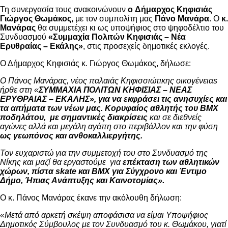
Τη συνεργασία τους ανακοινώνουν
ο
Δήμαρχος Κηφισιάς
Γιώργος Θωμάκος,
με τον συμπολίτη μας
Πάνο Μανάρα
. Ο
κ.
Μανάρας
θα συμμετέχει κι ως υποψήφιος στο ψηφοδέλτιο του
Συνδυασμού
«Συμμαχία Πολιτών Κηφισιάς – Νέα
Ερυθραίας – Εκάλης»
, στις προσεχείς δημοτικές εκλογές.
Ο Δήμαρχος Κηφισιάς κ. Γιώργος Θωμάκος, δήλωσε:
Ο Πάνος Μανάρας, νέος παλαιάς Κηφισσιώτικης οικογένεια
s
ήρθε στη «
ΣΥΜΜΑΧΙΑ ΠΟΛΙΤΩΝ ΚΗΦΙΣΙΑΣ – ΝΕΑΣ
ΕΡΥΘΡΑΙΑΣ – ΕΚΑΛΗΣ», για να εκφράσει τις ανησυχίες και
τα αιτήματα των νέων μας. Κορυφαίος αθλητής του BMX
ποδηλάτου, με σημαντικές διακρίσεις
και σε διεθνείς
αγώνες αλλά και μεγάλη αγάπη στο περιβάλλον και την φύση
ως γεωπόνος και ανθοκαλλιεργήτης.
Τον ευχαριστώ για την συμμετοχή του στο Συνδυασμό της
Νίκης και μαζί θα εργαστούμε για
επέκταση των αθλητικών
χώρων, πίστα
skate
και BMX για Σύγχρονο και Έντιμο
Δήμο, Ήπιας Ανάπτυξης και Καινοτομίας».
Ο κ. Πάνος Μανάρας έκανε την ακόλουθη δήλωση:
«Μετά από αρκετή σκέψη αποφάσισα να είμαι Υποψήφιος
Δημοτικός Σύμβουλος με τον Συνδυασμό του κ. Θωμάκου, γιατί