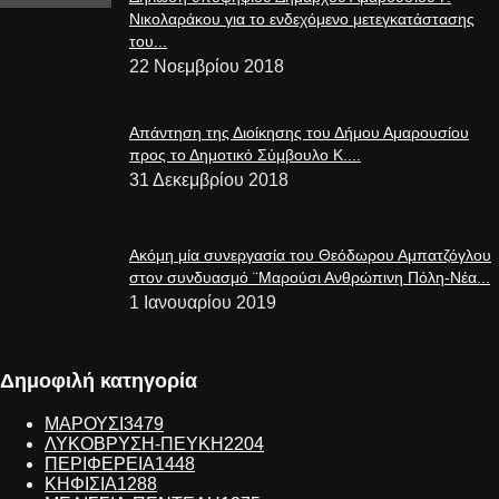
Νικολαράκου για το ενδεχόμενο μετεγκατάστασης
του...
22 Νοεμβρίου 2018
Απάντηση της Διοίκησης του Δήμου Αμαρουσίου
προς το Δημοτικό Σύμβουλο Κ....
31 Δεκεμβρίου 2018
Ακόμη μία συνεργασία του Θεόδωρου Αμπατζόγλου
στον συνδυασμό ¨Μαρούσι Ανθρώπινη Πόλη-Νέα...
1 Ιανουαρίου 2019
Δημοφιλή κατηγορία
ΜΑΡΟΥΣΙ
3479
ΛΥΚΟΒΡΥΣΗ-ΠΕΥΚΗ
2204
ΠΕΡΙΦΕΡΕΙΑ
1448
ΚΗΦΙΣΙΑ
1288