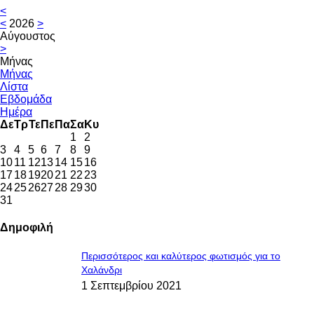
<
<
2026
>
Αύγουστος
>
Μήνας
Μήνας
Λίστα
Εβδομάδα
Ημέρα
Δε
Τρ
Τε
Πε
Πα
Σα
Κυ
1
2
3
4
5
6
7
8
9
10
11
12
13
14
15
16
17
18
19
20
21
22
23
24
25
26
27
28
29
30
31
Δημοφιλή
Περισσότερος και καλύτερος φωτισμός για το
Χαλάνδρι
1 Σεπτεμβρίου 2021