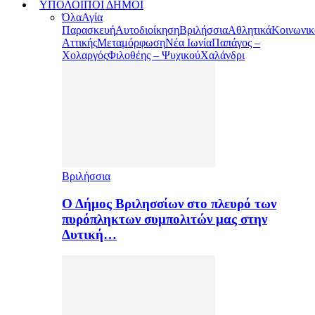
ΥΠΟΛΟΙΠΟΙ ΔΗΜΟΙ
Όλα
Αγία
Παρασκευή
Αυτοδιοίκηση
Βριλήσσια
Αθλητικά
Κοινωνικ
Αττικής
Μεταμόρφωση
Νέα Ιωνία
Παπάγος –
Χολαργός
Φιλοθέης – Ψυχικού
Χαλάνδρι
Βριλήσσια
Ο Δήμος Βριλησσίων στο πλευρό των
πυρόπληκτων συμπολιτών μας στην
Δυτική…