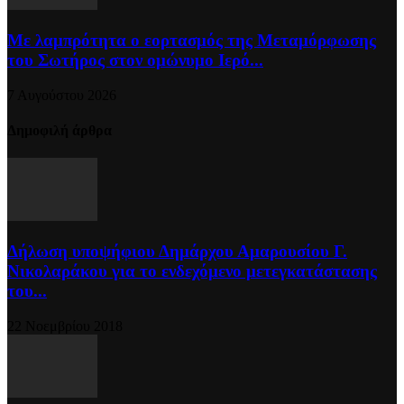
Με λαμπρότητα ο εορτασμός της Μεταμόρφωσης
του Σωτήρος στον ομώνυμο Ιερό...
7 Αυγούστου 2026
Δημοφιλή άρθρα
Δήλωση υποψήφιου Δημάρχου Αμαρουσίου Γ.
Νικολαράκου για το ενδεχόμενο μετεγκατάστασης
του...
22 Νοεμβρίου 2018