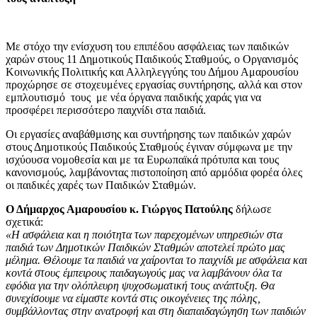
Με στόχο την ενίσχυση του επιπέδου ασφάλειας των παιδικών
χαρών στους 11 Δημοτικούς Παιδικούς Σταθμούς, ο Οργανισμός
Κοινωνικής Πολιτικής και Αλληλεγγύης του Δήμου Αμαρουσίου
προχώρησε σε στοχευμένες εργασίας συντήρησης, αλλά και στον
εμπλουτισμό τους με νέα όργανα παιδικής χαράς για να
προσφέρει περισσότερο παιχνίδι στα παιδιά.
Οι εργασίες αναβάθμισης και συντήρησης των παιδικών χαρών
στους Δημοτικούς Παιδικούς Σταθμούς έγιναν σύμφωνα με την
ισχύουσα νομοθεσία και με τα Ευρωπαϊκά πρότυπα και τους
κανονισμούς, λαμβάνοντας πιστοποίηση από αρμόδια φορέα όλες
οι παιδικές χαρές των Παιδικών Σταθμών.
Ο Δήμαρχος Αμαρουσίου κ. Γιώργος Πατούλης
δήλωσε
σχετικά:
«Η ασφάλεια και η ποιότητα των παρεχομένων υπηρεσιών στα
παιδιά των Δημοτικών Παιδικών Σταθμών αποτελεί πρώτο μας
μέλημα. Θέλουμε τα παιδιά να χαίρονται το παιχνίδι με ασφάλεια και
κοντά στους έμπειρους παιδαγωγούς μας να λαμβάνουν όλα τα
εφόδια για την ολόπλευρη ψυχοσωματική τους ανάπτυξη. Θα
συνεχίσουμε να είμαστε κοντά στις οικογένειες της πόλης,
συμβάλλοντας στην ανατροφή και στη διαπαιδαγώγηση των παιδιών