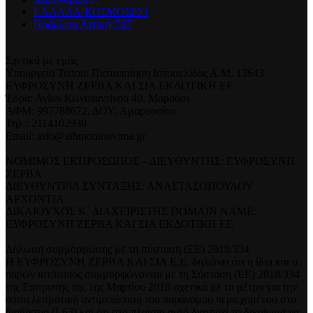
ΕΛΛΑΔΑ-ΚΟΣΜΟΣ
853
Ηράκλειο Αττικής
747
Σχετικά με εμάς
Υπουργείο Τύπου: Πιστοποίηση Ιστοσελίδας Α.Μ. 13643
ΕΥΦΡΟΣΥΝΗ ΖΕΡΒΑ ΚΑΙ ΣΙΑ ΕΚΔΟΤΙΚΗ ΕΕ
Έδρα: Αγίου Κωνσταντίνου 40, Μαρούσι
ΑΦΜ: 997788672, ΔΟΥ: Αμαρουσίου
Τηλ.: 2114102930
Email: info@athmonionvima.gr
ΝΟΜΙΜΟΣ ΕΚΠΡΟΣΩΠΟΣ – ΔΙΕΥΘΥΝΤΗΣ: ΕΥΦΡΟΣΥΝΗ
ΖΕΡΒΑ
ΔΙΕΥΘΥΝΤΡΙΑ ΣΥΝΤΑΞΗΣ: ΑΝΑΣΤΑΣΟΠΟΥΛΟΥ
ΑΡΧΟΝΤΙΑ
ΔΙΚΑΙΟΥΧΟΣ Κ` ΔΙΑΧΕΙΡΙΣΤΗΣ DOMAIN NAME:
ΕΥΦΡΟΣΥΝΗ ΖΕΡΒΑ ΚΑΙ ΣΙΑ ΕΚΔΟΤΙΚΗ ΕΕ
Δήλωση συμμόρφωσης με τη σύσταση (ΕΕ) 2018/334
Η ΕΥΦΡΟΣΥΝΗ ΖΕΡΒΑ ΚΑΙ ΣΙΑ Ε.Ε. δηλώνει ότι η ίδια και ο
παρών ιστότοπος συμμορφώνονται με τη Σύσταση (ΕΕ) 2018/334
της Επιτροπής της 1ης Μαρτίου 2018 σχετικά με τα μέτρα για την
αποτελεσματική αντιμετώπιση του παράνομου περιεχομένου στο
διαδίκτυο (L63) και ότι στο πλαίσιο αυτό διατηρεί το δικαίωμα να