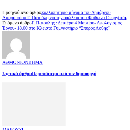
Προηγούμενο άρθρο
Συλλυπητήριο μήνυμα του Δημάρχου
Αμαρουσίου Γ. Πατούλη για την απώλεια του Φαίδωνα Γεωργίτση,
Επόμενο άρθρο
Γ. Πατούλης : Δευτέρα 4 Μαρτίου- Απολογισμός
Έργου- 18.00 στο Κλειστό Γυμναστήριο “Σπυρος Λούης”
ΑΘΜΟΝΙΟΝΒΗΜΑ
Σχετικά άρθρα
Περισσότερα από τον δημιουργό
ΜΑΡΟΥΣΙ