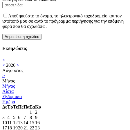
Αποθηκεύστε το όνομα, το ηλεκτρονικό ταχυδρομείο και τον
ιστότοπό μου σε αυτό το πρόγραμμα περιήγησης για την επόμενη
φορά που θα σχολιάσω.
Εκδηλώσεις
<
<
2026
>
Αύγουστος
>
Μήνας
Μήνας
Λίστα
Εβδομάδα
Ημέρα
Δε
Τρ
Τε
Πε
Πα
Σα
Κυ
1
2
3
4
5
6
7
8
9
10
11
12
13
14
15
16
17
18
19
20
21
22
23