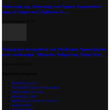
Απάντηση της Διοίκησης του Δήμου Αμαρουσίου
προς το Δημοτικό Σύμβουλο Κ....
31 Δεκεμβρίου 2018
Ακόμη μία συνεργασία του Θεόδωρου Αμπατζόγλου
στον συνδυασμό ¨Μαρούσι Ανθρώπινη Πόλη-Νέα...
1 Ιανουαρίου 2019
Δημοφιλή κατηγορία
ΜΑΡΟΥΣΙ
3479
ΛΥΚΟΒΡΥΣΗ-ΠΕΥΚΗ
2204
ΠΕΡΙΦΕΡΕΙΑ
1448
ΚΗΦΙΣΙΑ
1288
ΜΕΛΙΣΣΙΑ-ΠΕΝΤΕΛΗ
1275
Διόνυσος
911
Χαλάνδρι
909