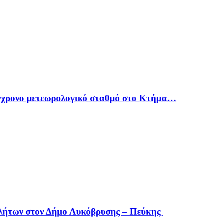
γχρονο μετεωρολογικό σταθμό στο Κτήμα…
οβλήτων στον Δήμο Λυκόβρυσης – Πεύκης