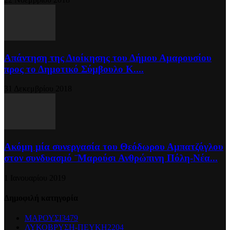
Απάντηση της Διοίκησης του Δήμου Αμαρουσίου
προς το Δημοτικό Σύμβουλο Κ....
31 Δεκεμβρίου 2018
Ακόμη μία συνεργασία του Θεόδωρου Αμπατζόγλου
στον συνδυασμό ¨Μαρούσι Ανθρώπινη Πόλη-Νέα...
1 Ιανουαρίου 2019
Δημοφιλή κατηγορία
ΜΑΡΟΥΣΙ
3479
ΛΥΚΟΒΡΥΣΗ-ΠΕΥΚΗ
2204