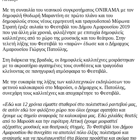
Με τη συναυλία του νεανικού συγκροτήματος ONIRAMA με τον
δημοφιλή Θοδωρή Μαραντίνη σε πρώτο πλάνο και του
δημοφιλούς στους νέους ερμηνευτή και τραγουδοποιό Μύρωνα
Στρατή έριξε αυλαία το Φεστιβάλ του Δήμου Αμαρουσίου 2019
που για άλλη μία χρονιά, φιλοξένησε με επιτυχία δημοφιλείς
καλλιτέχνες από το χώρο της μουσικής και του θεάτρου. Στην
τελετή λήξης του Φεστιβάλ το «παρών» έδωσε και ο Δήμαρχος
Αμαρουσίου Γιώργος Πατούλης.
Στη διάρκεια της βραδιάς, οι δημοφιλείς καλλιτέχνες μοιράστηκαν
με το ακροατήριο αγαπημένες τους συνθέσεις και τραγούδια
κλείνοντας σε πανηγυρική ατμόσφαιρα το Φεστιβάλ.
Με την ευκαιρία της λήξης των καλλιτεχνικών εκδηλώσεων του
φετινού καλοκαιριού στο Μαρούσι, ο Δήμαρχος κ. Πατούλης,
συνεχάρη τους καλλιτέχνες και αποχαιρέτησε το Φεστιβάλ.
«Εδώ και 12 χρόνια είμαστε σταθεροί στο πολιτιστικό ραντεβού μας,
σε αυτόν εδώ τον φιλόξενο χώρο που όλοι έχουμε αγαπήσει και
έχουμε ως σημείο αναφοράς τα καλοκαίρια μας. Εδώ χιλιάδες θεατές
από το Μαρούσι και την ευρύτερη Αττική έχουμε μοιραστεί
αξέχαστες μουσικές και θεατρικές στιγμές. Το Φεστιβάλ του Δήμου
Αμαρουσίου θα συνεχίσει να αποτελεί πόλο έλξης πολιτισμού και
αναψυχής και να πρωταγωνιστεί στα βόρεια προάστια και ακόμα πιο