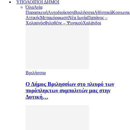
ΥΠΟΛΟΙΠΟΙ ΔΗΜΟΙ
Όλα
Αγία
Παρασκευή
Αυτοδιοίκηση
Βριλήσσια
Αθλητικά
Κοινωνικ
Αττικής
Μεταμόρφωση
Νέα Ιωνία
Παπάγος –
Χολαργός
Φιλοθέης – Ψυχικού
Χαλάνδρι
Βριλήσσια
Ο Δήμος Βριλησσίων στο πλευρό των
πυρόπληκτων συμπολιτών μας στην
Δυτική…