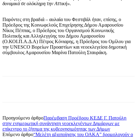
δυναμικά σε ολόκληρη την Αττική».
Παρόντες στη βραδιά – αυλαία του Φεστιβάλ ήταν, επίσης, o
Πρόεδρος της Κοινωφελούς Επιχείρησης Δήμου Αμαρουσίου
Νίκος Πέππας, ο Πρόεδρος του Οργανισμού Κοινωνικής
Πολιτικής και Αλληλεγγύης του Δήμου Αμαρουσίου
(Ο.ΚΟΙ.Π.Α.Δ.Α) Πέτρος Κόνιαρης, η Πρόεδρος του Ομίλου για
την UNESCO Βορείων Προαστίων και νεοεκλεγείσα δημοτική
σύμβουλος Αμαρουσίου Μαρίνα Πατούλη Σταυράκη.
Προηγούμενο άρθρο
Παρέμβαση Προέδρου ΚΕΔΕ Γ. Πατούλη
στην ενημερωτική συνάντηση νεοεκλεγέντων Δημάρχων με
επίκεντρο το ζήτημα της κυβερνησιμότητας των Δήμων
Επόμενο άρθρο
“Μελέτη αξιοποίησης του ΟΑΚΑ” δρομολογούν ο