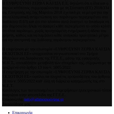
Η ΕΥΦΡΟΣΥΝΗ ΖΕΡΒΑ ΚΑΙ ΣΙΑ Ε.Ε. δηλώνει ότι η ίδια και ο
παρών ιστότοπος συμμορφώνονται με τη Σύσταση (ΕΕ) 2018/334
της Επιτροπής της 1ης Μαρτίου 2018 σχετικά με τα μέτρα για την
αποτελεσματική αντιμετώπιση του παράνομου περιεχομένου στο
διαδίκτυο (L63) και ότι στο πλαίσιο αυτό διατηρεί το δικαίωμα να
μην δημοσιεύει ή/και να αφαιρεί κάθε περιεχόμενο το οποίο κρίνει
ότι είναι παράνομο, χωρίς προηγούμενη ενημέρωση ή άδεια του
χρήστη, καθώς και να λαμβάνει κάθε αναγκαίο προληπτικό μέτρο
για την αποτροπή της διάδοσης παράνομου περιεχομένου.
Η επιχείρηση με την επωνυμία «ΕΥΦΡΟΣΥΝΗ ΖΕΡΒΑ ΚΑΙ ΣΙΑ
ΕΚΔΟΤΙΚΗ ΕΕ» υποχρεούται να γνωστοποιεί στο Τμήμα
Μητρώων και Διαφάνειας της Γ.Γ.Ε.Ε., μέσω της εφαρμογής
Μ.Η.Τ., οποιαδήποτε μεταβολή των στοιχείων της, σύμφωνα με τα
οριζόμενα στο άρθρο 13 του ν. 5005/2022.
Η επιχείρηση με την επωνυμία «ΕΥΦΡΟΣΥΝΗ ΖΕΡΒΑ ΚΑΙ ΣΙΑ
ΕΚΔΟΤΙΚΗ ΕΕ» οφείλει να πληροί τις προϋποθέσεις του άρθρου
10 του ν. 5005/2022 καθ’ όλη τη διάρκεια καταχώρισής της στο
Μ.Ε.Τ.
Κατάλογος των πιστοποιημένων επιχειρήσεων ηλεκτρονικού τύπου
αναρτάται στην ιστοσελίδα της Γ.Γ.Ε.Ε.
Επικοινωνία:
info@athmonionvima.gr
Ακολούθησε μας
Επικοινωνία