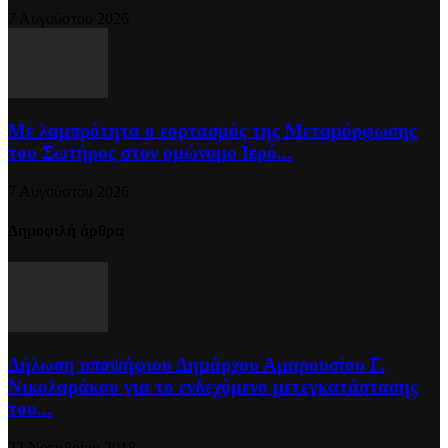
7 Αυγούστου 2026
Με λαμπρότητα ο εορτασμός της Μεταμόρφωσης
του Σωτήρος στον ομώνυμο Ιερό...
7 Αυγούστου 2026
Δημοφιλή άρθρα
Δήλωση υποψήφιου Δημάρχου Αμαρουσίου Γ.
Νικολαράκου για το ενδεχόμενο μετεγκατάστασης
του...
22 Νοεμβρίου 2018