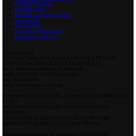
ΠΕΡΙΦΕΡΕΙΑ
1448
ΚΗΦΙΣΙΑ
1288
ΜΕΛΙΣΣΙΑ-ΠΕΝΤΕΛΗ
1275
Διόνυσος
911
Χαλάνδρι
909
ΕΛΛΑΔΑ-ΚΟΣΜΟΣ
853
Ηράκλειο Αττικής
747
Σχετικά με εμάς
Υπουργείο Τύπου: Πιστοποίηση Ιστοσελίδας Α.Μ. 13643
ΕΥΦΡΟΣΥΝΗ ΖΕΡΒΑ ΚΑΙ ΣΙΑ ΕΚΔΟΤΙΚΗ ΕΕ
Έδρα: Αγίου Κωνσταντίνου 40, Μαρούσι
ΑΦΜ: 997788672, ΔΟΥ: Αμαρουσίου
Τηλ.: 2114102930
Email: info@athmonionvima.gr
ΝΟΜΙΜΟΣ ΕΚΠΡΟΣΩΠΟΣ – ΔΙΕΥΘΥΝΤΗΣ: ΕΥΦΡΟΣΥΝΗ
ΖΕΡΒΑ
ΔΙΕΥΘΥΝΤΡΙΑ ΣΥΝΤΑΞΗΣ: ΑΝΑΣΤΑΣΟΠΟΥΛΟΥ
ΑΡΧΟΝΤΙΑ
ΔΙΚΑΙΟΥΧΟΣ Κ` ΔΙΑΧΕΙΡΙΣΤΗΣ DOMAIN NAME:
ΕΥΦΡΟΣΥΝΗ ΖΕΡΒΑ ΚΑΙ ΣΙΑ ΕΚΔΟΤΙΚΗ ΕΕ
Δήλωση συμμόρφωσης με τη σύσταση (ΕΕ) 2018/334