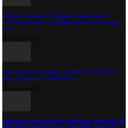
Δήλωση υποψήφιου Δημάρχου Αμαρουσίου Γ.
Νικολαράκου για το ενδεχόμενο μετεγκατάστασης
του...
22 Νοεμβρίου 2018
Απάντηση της Διοίκησης του Δήμου Αμαρουσίου
προς το Δημοτικό Σύμβουλο Κ....
31 Δεκεμβρίου 2018
Ακόμη μία συνεργασία του Θεόδωρου Αμπατζόγλου
στον συνδυασμό ¨Μαρούσι Ανθρώπινη Πόλη-Νέα...