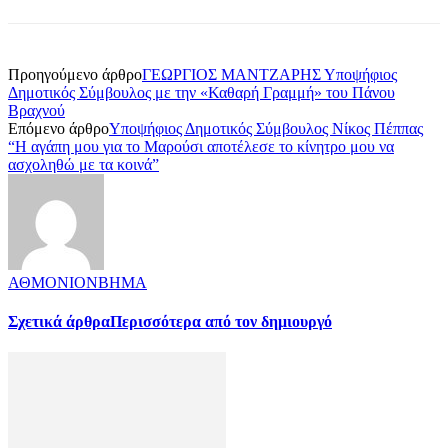
Προηγούμενο άρθρο
ΓΕΩΡΓΙΟΣ ΜΑΝΤΖΑΡΗΣ Υποψήφιος
Δημοτικός Σύμβουλος με την «Καθαρή Γραμμή» του Πάνου
Βραχνού
Επόμενο άρθρο
Υποψήφιος Δημοτικός Σύμβουλος Νίκος Πέππας
“Η αγάπη μου για το Μαρούσι αποτέλεσε το κίνητρο μου να
ασχοληθώ με τα κοινά”
ΑΘΜΟΝΙΟΝΒΗΜΑ
Σχετικά άρθρα
Περισσότερα από τον δημιουργό