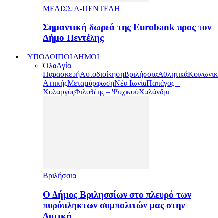
ΜΕΛΙΣΣΙΑ-ΠΕΝΤΕΛΗ
Σημαντική δωρεά της Eurobank προς τον
Δήμο Πεντέλης
ΥΠΟΛΟΙΠΟΙ ΔΗΜΟΙ
Όλα
Αγία
Παρασκευή
Αυτοδιοίκηση
Βριλήσσια
Αθλητικά
Κοινωνικ
Αττικής
Μεταμόρφωση
Νέα Ιωνία
Παπάγος –
Χολαργός
Φιλοθέης – Ψυχικού
Χαλάνδρι
Βριλήσσια
Ο Δήμος Βριλησσίων στο πλευρό των
πυρόπληκτων συμπολιτών μας στην
Δυτική…