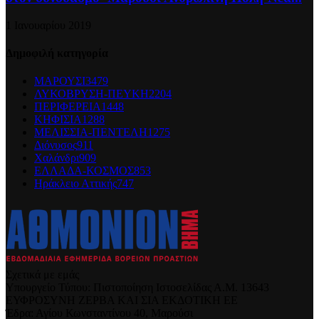
1 Ιανουαρίου 2019
Δημοφιλή κατηγορία
ΜΑΡΟΥΣΙ
3479
ΛΥΚΟΒΡΥΣΗ-ΠΕΥΚΗ
2204
ΠΕΡΙΦΕΡΕΙΑ
1448
ΚΗΦΙΣΙΑ
1288
ΜΕΛΙΣΣΙΑ-ΠΕΝΤΕΛΗ
1275
Διόνυσος
911
Χαλάνδρι
909
ΕΛΛΑΔΑ-ΚΟΣΜΟΣ
853
Ηράκλειο Αττικής
747
Σχετικά με εμάς
Υπουργείο Τύπου: Πιστοποίηση Ιστοσελίδας Α.Μ. 13643
ΕΥΦΡΟΣΥΝΗ ΖΕΡΒΑ ΚΑΙ ΣΙΑ ΕΚΔΟΤΙΚΗ ΕΕ
Έδρα: Αγίου Κωνσταντίνου 40, Μαρούσι