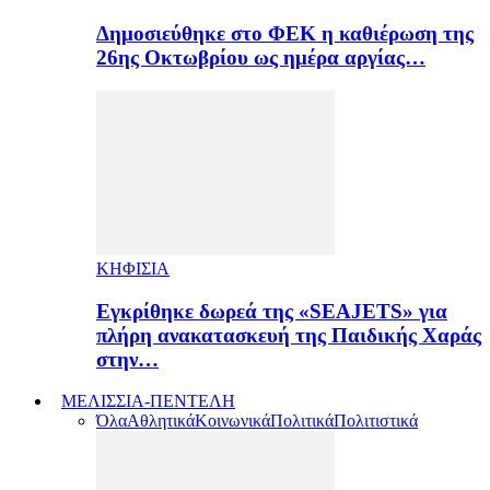
Δημοσιεύθηκε στο ΦΕΚ η καθιέρωση της
26ης Οκτωβρίου ως ημέρα αργίας…
ΚΗΦΙΣΙΑ
Εγκρίθηκε δωρεά της «SEAJETS» για
πλήρη ανακατασκευή της Παιδικής Χαράς
στην…
ΜΕΛΙΣΣΙΑ-ΠΕΝΤΕΛΗ
Όλα
Αθλητικά
Κοινωνικά
Πολιτικά
Πολιτιστικά