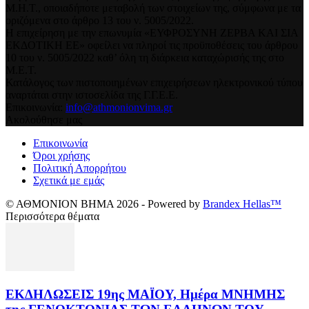
Μ.Η.Τ., οποιαδήποτε μεταβολή των στοιχείων της, σύμφωνα με τα
οριζόμενα στο άρθρο 13 του ν. 5005/2022.
Η επιχείρηση με την επωνυμία «ΕΥΦΡΟΣΥΝΗ ΖΕΡΒΑ ΚΑΙ ΣΙΑ
ΕΚΔΟΤΙΚΗ ΕΕ» οφείλει να πληροί τις προϋποθέσεις του άρθρου
10 του ν. 5005/2022 καθ’ όλη τη διάρκεια καταχώρισής της στο
Μ.Ε.Τ.
Κατάλογος των πιστοποιημένων επιχειρήσεων ηλεκτρονικού τύπου
αναρτάται στην ιστοσελίδα της Γ.Γ.Ε.Ε.
Επικοινωνία:
info@athmonionvima.gr
Ακολούθησε μας
Επικοινωνία
Όροι χρήσης
Πολιτική Απορρήτου
Σχετικά με εμάς
© ΑΘΜΟΝΙΟΝ ΒΗΜΑ 2026 - Powered by
Brandex Hellas™
Περισσότερα θέματα
ΕΚΔΗΛΩΣΕΙΣ 19ης ΜΑΪΟΥ, Ημέρα ΜΝΗΜΗΣ