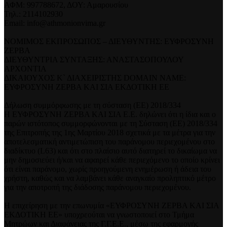
ΑΦΜ: 997788672, ΔΟΥ: Αμαρουσίου
Τηλ.: 2114102930
Email: info@athmonionvima.gr
ΝΟΜΙΜΟΣ ΕΚΠΡΟΣΩΠΟΣ – ΔΙΕΥΘΥΝΤΗΣ: ΕΥΦΡΟΣΥΝΗ
ΖΕΡΒΑ
ΔΙΕΥΘΥΝΤΡΙΑ ΣΥΝΤΑΞΗΣ: ΑΝΑΣΤΑΣΟΠΟΥΛΟΥ
ΑΡΧΟΝΤΙΑ
ΔΙΚΑΙΟΥΧΟΣ Κ` ΔΙΑΧΕΙΡΙΣΤΗΣ DOMAIN NAME:
ΕΥΦΡΟΣΥΝΗ ΖΕΡΒΑ ΚΑΙ ΣΙΑ ΕΚΔΟΤΙΚΗ ΕΕ
Δήλωση συμμόρφωσης με τη σύσταση (ΕΕ) 2018/334
Η ΕΥΦΡΟΣΥΝΗ ΖΕΡΒΑ ΚΑΙ ΣΙΑ Ε.Ε. δηλώνει ότι η ίδια και ο
παρών ιστότοπος συμμορφώνονται με τη Σύσταση (ΕΕ) 2018/334
της Επιτροπής της 1ης Μαρτίου 2018 σχετικά με τα μέτρα για την
αποτελεσματική αντιμετώπιση του παράνομου περιεχομένου στο
διαδίκτυο (L63) και ότι στο πλαίσιο αυτό διατηρεί το δικαίωμα να
μην δημοσιεύει ή/και να αφαιρεί κάθε περιεχόμενο το οποίο κρίνει
ότι είναι παράνομο, χωρίς προηγούμενη ενημέρωση ή άδεια του
χρήστη, καθώς και να λαμβάνει κάθε αναγκαίο προληπτικό μέτρο
για την αποτροπή της διάδοσης παράνομου περιεχομένου.
Η επιχείρηση με την επωνυμία «ΕΥΦΡΟΣΥΝΗ ΖΕΡΒΑ ΚΑΙ ΣΙΑ
ΕΚΔΟΤΙΚΗ ΕΕ» υποχρεούται να γνωστοποιεί στο Τμήμα
Μητρώων και Διαφάνειας της Γ.Γ.Ε.Ε., μέσω της εφαρμογής