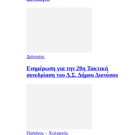
Διόνυσος
Ενημέρωση για την 20η Τακτική
συνεδρίαση του Δ.Σ. Δήμου Διονύσου
Παπάγος – Χολαργός