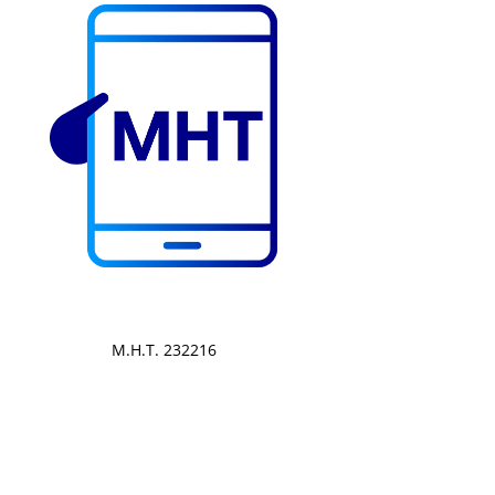
Μ.Η.Τ. 232216