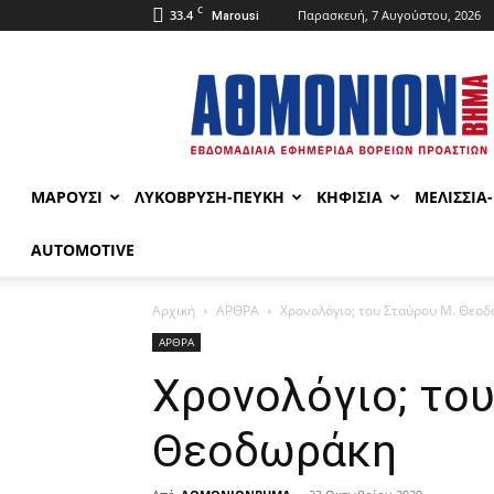
C
33.4
Παρασκευή, 7 Αυγούστου, 2026
Marousi
ΑΘΜΟΝΙΟΝ
ΒΗΜΑ
ΜΑΡΟΥΣΙ
ΛΥΚΟΒΡΥΣΗ-ΠΕΥΚΗ
ΚΗΦΙΣΙΑ
ΜΕΛΙΣΣΙΑ
AUTOMOTIVE
Αρχική
ΑΡΘΡΑ
Χρονολόγιο; του Σταύρου Μ. Θεο
ΑΡΘΡΑ
Χρονολόγιο; το
Θεοδωράκη