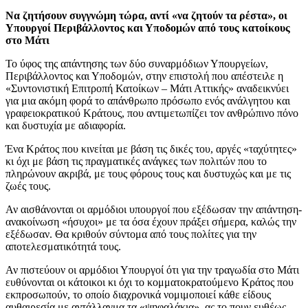
Να ζητήσουν συγγνώμη τώρα, αντί «να ζητούν τα ρέστα», οι
Υπουργοί Περιβάλλοντος και Υποδομών από τους κατοίκους
στο Μάτι
Το ύφος της απάντησης των δύο συναρμόδιων Υπουργείων,
Περιβάλλοντος και Υποδομών, στην επιστολή που απέστειλε η
«Συντονιστική Επιτροπή Κατοίκων – Μάτι Αττικής» αναδεικνύει
για μια ακόμη φορά το απάνθρωπο πρόσωπο ενός ανάλγητου και
γραφειοκρατικού Κράτους, που αντιμετωπίζει τον ανθρώπινο πόνο
και δυστυχία με αδιαφορία.
Ένα Κράτος που κινείται με βάση τις δικές του, αργές «ταχύτητες»
κι όχι με βάση τις πραγματικές ανάγκες των πολιτών που το
πληρώνουν ακριβά, με τους φόρους τους και δυστυχώς και με τις
ζωές τους.
Αν αισθάνονται οι αρμόδιοι υπουργοί που εξέδωσαν την απάντηση-
ανακοίνωση «ήσυχοι» με τα όσα έχουν πράξει σήμερα, καλώς την
εξέδωσαν. Θα κριθούν σύντομα από τους πολίτες για την
αποτελεσματικότητά τους.
Αν πιστεύουν οι αρμόδιοι Υπουργοί ότι για την τραγωδία στο Μάτι
ευθύνονται οι κάτοικοι κι όχι το κομματοκρατούμενο Κράτος που
εκπροσωπούν, το οποίο διαχρονικά νομιμοποιεί κάθε είδους
αυθαιρεσία με αντάλλαγμα τα «ψηφαλάκια», ας το πουν ευθέως.