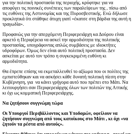
για την πολιτική προστασία της περιοχής, κρύφτηκε για να
αποφύγει τις ποινικές συνέπειες των παραλείψεων της , πίσω από
τις ευθύνες της Αστυνομίας και της Πυροσβεστικής. Ενώ δήλωσε
προκλητικά ότι στάθηκε άτυχη γιατί «έκατσε στη βάρδια της αυτή η
τραγωδία».
Προφανώς για την απερχόμενη Περιφερειάρχη κα Δούρου είναι
αρκετό η Περιφέρεια να ασκεί την αρμοδιότητα της πολιτικής
προστασίας, υπογράφοντας απλώς συμβάσεις με ιδιοκτήτες
υδροφόρων. Όμως δεν είναι αυτό πολιτική προστασία. Δεν
ασκείται με αυτό τον τρόπο η συγκεκριμένη ευθύνη κι
αρμοδιότητα.
Θα έπρεπε επίσης να εκμεταλλευθεί το αξίωμα που οι πολίτες της
εμπιστεύθηκαν και να ασκήσει κάθε δυνατή πολιτική πίεση στην
Κυβέρνηση, για να κάνει γρήγορα αυτό που πρέπει στο Μάτι. Να
λειτουργήσει σαν Περιφερειάρχης όλων των πολιτών της Αττικής
κι όχι ως κομματική Περιφερειάρχης.
Να ζητήσουν συγγνώμη τώρα
Οι Υπουργοί Περιβάλλοντος και Υποδομών, οφείλουν να
ζητήσουν συγγνώμη από τους κατοίκους στο Μάτι , κι όχι «να
ζητούν τα ρέστα από αυτούς».