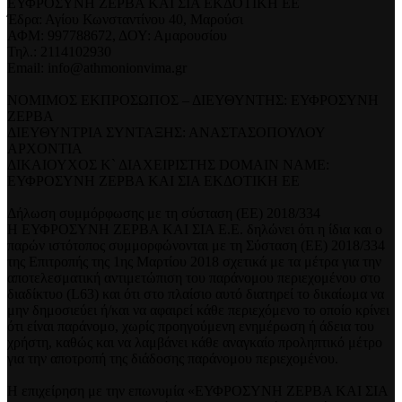
ΕΥΦΡΟΣΥΝΗ ΖΕΡΒΑ ΚΑΙ ΣΙΑ ΕΚΔΟΤΙΚΗ ΕΕ
Έδρα: Αγίου Κωνσταντίνου 40, Μαρούσι
ΑΦΜ: 997788672, ΔΟΥ: Αμαρουσίου
Τηλ.: 2114102930
Email: info@athmonionvima.gr
ΝΟΜΙΜΟΣ ΕΚΠΡΟΣΩΠΟΣ – ΔΙΕΥΘΥΝΤΗΣ: ΕΥΦΡΟΣΥΝΗ
ΖΕΡΒΑ
ΔΙΕΥΘΥΝΤΡΙΑ ΣΥΝΤΑΞΗΣ: ΑΝΑΣΤΑΣΟΠΟΥΛΟΥ
ΑΡΧΟΝΤΙΑ
ΔΙΚΑΙΟΥΧΟΣ Κ` ΔΙΑΧΕΙΡΙΣΤΗΣ DOMAIN NAME:
ΕΥΦΡΟΣΥΝΗ ΖΕΡΒΑ ΚΑΙ ΣΙΑ ΕΚΔΟΤΙΚΗ ΕΕ
Δήλωση συμμόρφωσης με τη σύσταση (ΕΕ) 2018/334
Η ΕΥΦΡΟΣΥΝΗ ΖΕΡΒΑ ΚΑΙ ΣΙΑ Ε.Ε. δηλώνει ότι η ίδια και ο
παρών ιστότοπος συμμορφώνονται με τη Σύσταση (ΕΕ) 2018/334
της Επιτροπής της 1ης Μαρτίου 2018 σχετικά με τα μέτρα για την
αποτελεσματική αντιμετώπιση του παράνομου περιεχομένου στο
διαδίκτυο (L63) και ότι στο πλαίσιο αυτό διατηρεί το δικαίωμα να
μην δημοσιεύει ή/και να αφαιρεί κάθε περιεχόμενο το οποίο κρίνει
ότι είναι παράνομο, χωρίς προηγούμενη ενημέρωση ή άδεια του
χρήστη, καθώς και να λαμβάνει κάθε αναγκαίο προληπτικό μέτρο
για την αποτροπή της διάδοσης παράνομου περιεχομένου.
Η επιχείρηση με την επωνυμία «ΕΥΦΡΟΣΥΝΗ ΖΕΡΒΑ ΚΑΙ ΣΙΑ