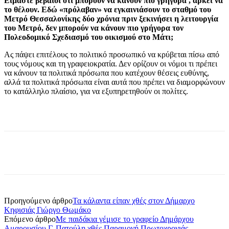
Είμαστε βέβαιοι ότι μπορούν να κάνουν πιο γρήγορα , αρκεί να
το θέλουν. Εδώ «πρόλαβαν» να εγκαινιάσουν το σταθμό του
Μετρό Θεσσαλονίκης δύο χρόνια πριν ξεκινήσει η λειτουργία
του Μετρό, δεν μπορούν να κάνουν πιο γρήγορα τον
Πολεοδομικό Σχεδιασμό του οικισμού στο Μάτι;
Ας πάψει επιτέλους το πολιτικό προσωπικό να κρύβεται πίσω από
τους νόμους και τη γραφειοκρατία. Δεν ορίζουν οι νόμοι τι πρέπει
να κάνουν τα πολιτικά πρόσωπα που κατέχουν θέσεις ευθύνης,
αλλά τα πολιτικά πρόσωπα είναι αυτά που πρέπει να διαμορφώνουν
το κατάλληλο πλαίσιο, για να εξυπηρετηθούν οι πολίτες.
Προηγούμενο άρθρο
Τα κάλαντα είπαν χθές στον Δήμαρχο
Κηφισιάς Γιώργο Θωμάκο
Επόμενο άρθρο
Με παιδάκια γέμισε το γραφείο Δημάρχου
Αμαρουσίου Γ. Πατούλη χθές Παραμονή Πρωτοχρονιάς