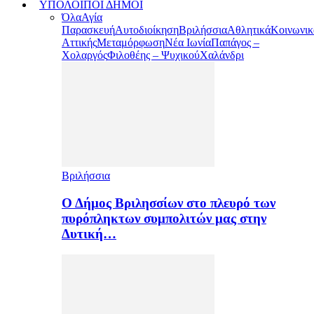
ΥΠΟΛΟΙΠΟΙ ΔΗΜΟΙ
Όλα
Αγία
Παρασκευή
Αυτοδιοίκηση
Βριλήσσια
Αθλητικά
Κοινωνικ
Αττικής
Μεταμόρφωση
Νέα Ιωνία
Παπάγος –
Χολαργός
Φιλοθέης – Ψυχικού
Χαλάνδρι
Βριλήσσια
Ο Δήμος Βριλησσίων στο πλευρό των
πυρόπληκτων συμπολιτών μας στην
Δυτική…