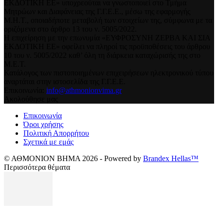
ΕΚΔΟΤΙΚΗ ΕΕ» υποχρεούται να γνωστοποιεί στο Τμήμα
Μητρώων και Διαφάνειας της Γ.Γ.Ε.Ε., μέσω της εφαρμογής
Μ.Η.Τ., οποιαδήποτε μεταβολή των στοιχείων της, σύμφωνα με τα
οριζόμενα στο άρθρο 13 του ν. 5005/2022.
Η επιχείρηση με την επωνυμία «ΕΥΦΡΟΣΥΝΗ ΖΕΡΒΑ ΚΑΙ ΣΙΑ
ΕΚΔΟΤΙΚΗ ΕΕ» οφείλει να πληροί τις προϋποθέσεις του άρθρου
10 του ν. 5005/2022 καθ’ όλη τη διάρκεια καταχώρισής της στο
Μ.Ε.Τ.
Κατάλογος των πιστοποιημένων επιχειρήσεων ηλεκτρονικού τύπου
αναρτάται στην ιστοσελίδα της Γ.Γ.Ε.Ε.
Επικοινωνία:
info@athmonionvima.gr
Ακολούθησε μας
Επικοινωνία
Όροι χρήσης
Πολιτική Απορρήτου
Σχετικά με εμάς
© ΑΘΜΟΝΙΟΝ ΒΗΜΑ 2026 - Powered by
Brandex Hellas™
Περισσότερα θέματα