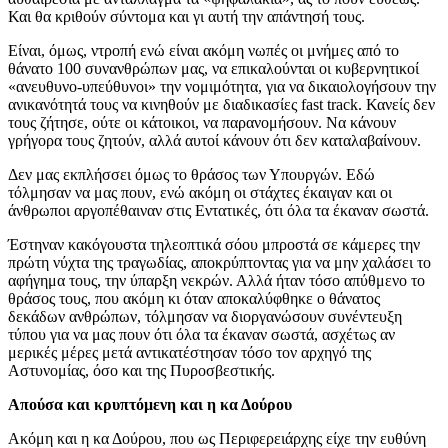
Και θα κριθούν σύντομα και γι αυτή την απάντησή τους.
Είναι, όμως, ντροπή ενώ είναι ακόμη νωπές οι μνήμες από το
θάνατο 100 συνανθρώπων μας, να επικαλούνται οι κυβερνητικοί
«ανευθυνο-υπεύθυνοι» την νομιμότητα, για να δικαιολογήσουν την
ανικανότητά τους να κινηθούν με διαδικασίες fast track. Κανείς δεν
τους ζήτησε, ούτε οι κάτοικοι, να παρανομήσουν. Να κάνουν
γρήγορα τους ζητούν, αλλά αυτοί κάνουν ότι δεν καταλαβαίνουν.
Δεν μας εκπλήσσει όμως το θράσος των Υπουργών. Εδώ
τόλμησαν να μας πουν, ενώ ακόμη οι στάχτες έκαιγαν και οι
άνθρωποι αργοπέθαιναν στις Εντατικές, ότι όλα τα έκαναν σωστά.
Έστηναν κακόγουστα τηλεοπτικά σόου μπροστά σε κάμερες την
πρώτη νύχτα της τραγωδίας, αποκρύπτοντας για να μην χαλάσει το
αφήγημα τους, την ύπαρξη νεκρών. Αλλά ήταν τόσο απύθμενο το
θράσος τους, που ακόμη κι όταν αποκαλύφθηκε ο θάνατος
δεκάδων ανθρώπων, τόλμησαν να διοργανώσουν συνέντευξη
τύπου για να μας πουν ότι όλα τα έκαναν σωστά, ασχέτως αν
μερικές μέρες μετά αντικατέστησαν τόσο τον αρχηγό της
Αστυνομίας, όσο και της Πυροσβεστικής.
Απούσα και κρυπτόμενη και η κα Δούρου
Ακόμη και η κα Δούρου, που ως Περιφερειάρχης είχε την ευθύνη