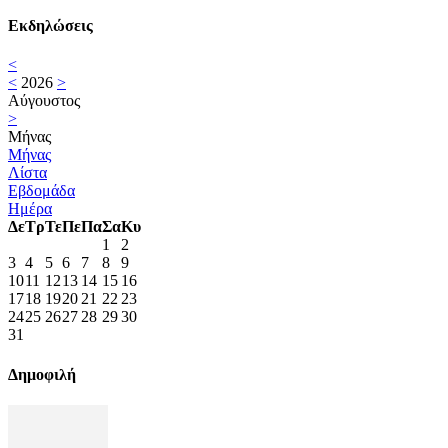
Εκδηλώσεις
<
<
2026
>
Αύγουστος
>
Μήνας
Μήνας
Λίστα
Εβδομάδα
Ημέρα
Δε
Τρ
Τε
Πε
Πα
Σα
Κυ
1
2
3
4
5
6
7
8
9
10
11
12
13
14
15
16
17
18
19
20
21
22
23
24
25
26
27
28
29
30
31
Δημοφιλή