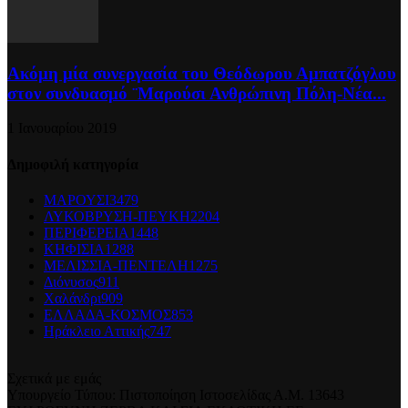
Ακόμη μία συνεργασία του Θεόδωρου Αμπατζόγλου
στον συνδυασμό ¨Μαρούσι Ανθρώπινη Πόλη-Νέα...
1 Ιανουαρίου 2019
Δημοφιλή κατηγορία
ΜΑΡΟΥΣΙ
3479
ΛΥΚΟΒΡΥΣΗ-ΠΕΥΚΗ
2204
ΠΕΡΙΦΕΡΕΙΑ
1448
ΚΗΦΙΣΙΑ
1288
ΜΕΛΙΣΣΙΑ-ΠΕΝΤΕΛΗ
1275
Διόνυσος
911
Χαλάνδρι
909
ΕΛΛΑΔΑ-ΚΟΣΜΟΣ
853
Ηράκλειο Αττικής
747
Σχετικά με εμάς
Υπουργείο Τύπου: Πιστοποίηση Ιστοσελίδας Α.Μ. 13643