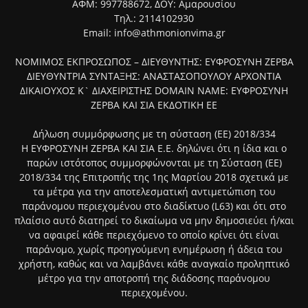
ΑΦΜ: 997788672, ΔΟΥ: Αμαρουσίου
Τηλ.: 2114102930
Email: info@athmonionvima.gr
ΝΟΜΙΜΟΣ ΕΚΠΡΟΣΩΠΟΣ – ΔΙΕΥΘΥΝΤΗΣ: ΕΥΦΡΟΣΥΝΗ ΖΕΡΒΑ
ΔΙΕΥΘΥΝΤΡΙΑ ΣΥΝΤΑΞΗΣ: ΑΝΑΣΤΑΣΟΠΟΥΛΟΥ ΑΡΧΟΝΤΙΑ
ΔΙΚΑΙΟΥΧΟΣ Κ` ΔΙΑΧΕΙΡΙΣΤΗΣ DOMAIN NAME: ΕΥΦΡΟΣΥΝΗ
ΖΕΡΒΑ ΚΑΙ ΣΙΑ ΕΚΔΟΤΙΚΗ ΕΕ
Δήλωση συμμόρφωσης με τη σύσταση (ΕΕ) 2018/334
Η ΕΥΦΡΟΣΥΝΗ ΖΕΡΒΑ ΚΑΙ ΣΙΑ Ε.Ε. δηλώνει ότι η ίδια και ο
παρών ιστότοπος συμμορφώνονται με τη Σύσταση (ΕΕ)
2018/334 της Επιτροπής της 1ης Μαρτίου 2018 σχετικά με
τα μέτρα για την αποτελεσματική αντιμετώπιση του
παράνομου περιεχομένου στο διαδίκτυο (L63) και ότι στο
πλαίσιο αυτό διατηρεί το δικαίωμα να μην δημοσιεύει ή/και
να αφαιρεί κάθε περιεχόμενο το οποίο κρίνει ότι είναι
παράνομο, χωρίς προηγούμενη ενημέρωση ή άδεια του
χρήστη, καθώς και να λαμβάνει κάθε αναγκαίο προληπτικό
μέτρο για την αποτροπή της διάδοσης παράνομου
περιεχομένου.