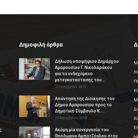
Δημοφιλή άρθρα
Δ
Δήλωση υποψήφιου Δημάρχου
Μ
Αμαρουσίου Γ. Νικολαράκου
Λ
..
για το ενδεχόμενο
μετεγκατάστασης του...
Π
22 Νοεμβρίου 2018
Κ
Απάντηση της Διοίκησης του
Μ
Δήμου Αμαρουσίου προς το
Δ
Δημοτικό Σύμβουλο Κ....
31 Δεκεμβρίου 2018
Χ
Ε
ς
Ακόμη μία συνεργασία του
Θεόδωρου Αμπατζόγλου στον
Η