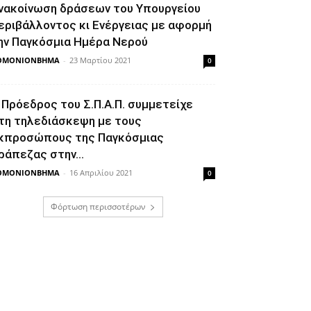
νακοίνωση δράσεων του Υπουργείου
εριβάλλοντος κι Ενέργειας με αφορμή
ην Παγκόσμια Ημέρα Νερού
ΘΜΟΝΙΟΝΒΗΜΑ
-
23 Μαρτίου 2021
0
 Πρόεδρος του Σ.Π.Α.Π. συμμετείχε
τη τηλεδιάσκεψη με τους
κπροσώπους της Παγκόσμιας
ράπεζας στην...
ΘΜΟΝΙΟΝΒΗΜΑ
-
16 Απριλίου 2021
0
Φόρτωση περισσοτέρων