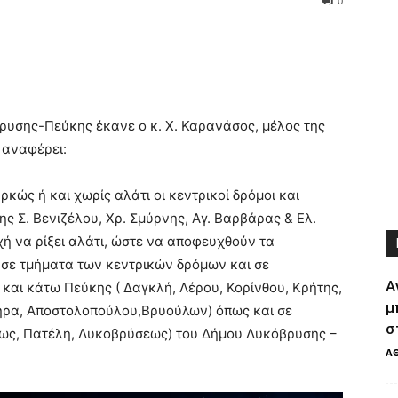
0
ρυσης-Πεύκης έκανε ο κ. Χ. Καρανάσος, μέλος της
 αναφέρει:
ρκώς ή και χωρίς αλάτι οι κεντρικοί δρόμοι και
 Σ. Βενιζέλου, Χρ. Σμύρνης, Αγ. Βαρβάρας & Ελ.
χή να ρίξει αλάτι, ώστε να αποφευχθούν τα
υ, σε τμήματα των κεντρικών δρόμων και σε
Α
 και κάτω Πεύκης ( Δαγκλή, Λέρου, Κορίνθου, Κρήτης,
μ
ήρα, Αποστολοπούλου,Βρυούλων) όπως και σε
σ
έως, Πατέλη, Λυκοβρύσεως) του Δήμου Λυκόβρυσης –
Α