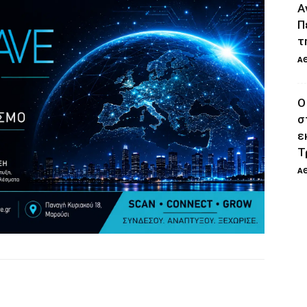
Α
Π
τ
Α
Ο
σ
ε
Τ
Α