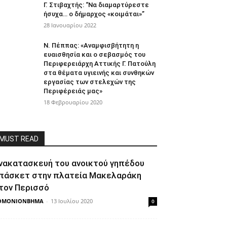
Γ. Στιβαχτής: “Να διαμαρτύρεστε
ήσυχα… ο δήμαρχος «κοιμάται»”
28 Ιανουαρίου 2022
Ν. Πέππας: «Aναμφισβήτητη η
ευαισθησία και ο σεβασμός του
Περιφερειάρχη Αττικής Γ. Πατούλη
στα θέματα υγιεινής και συνθηκών
εργασίας των στελεχών της
Περιφέρειάς μας»
18 Φεβρουαρίου 2020
MUST READ
νακατασκευή του ανοικτού γηπέδου
πάσκετ στην πλατεία Μακελαράκη
τον Περισσό
ΘΜΟΝΙΟΝΒΗΜΑ
-
13 Ιουλίου 2020
0