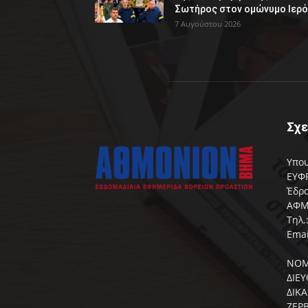
Σωτήρος στον ομώνυμο Ιερό.
7 Αυγούστου 2026
Σχε
Υπου
ΕΥΦΡ
Έδρα
ΑΦΜ:
Τηλ.
Emai
ΝΟΜ
ΔΙΕ
ΔΙΚ
ΖΕΡΒ