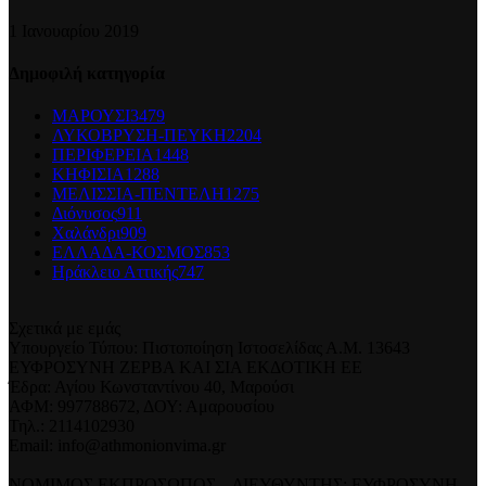
1 Ιανουαρίου 2019
Δημοφιλή κατηγορία
ΜΑΡΟΥΣΙ
3479
ΛΥΚΟΒΡΥΣΗ-ΠΕΥΚΗ
2204
ΠΕΡΙΦΕΡΕΙΑ
1448
ΚΗΦΙΣΙΑ
1288
ΜΕΛΙΣΣΙΑ-ΠΕΝΤΕΛΗ
1275
Διόνυσος
911
Χαλάνδρι
909
ΕΛΛΑΔΑ-ΚΟΣΜΟΣ
853
Ηράκλειο Αττικής
747
Σχετικά με εμάς
Υπουργείο Τύπου: Πιστοποίηση Ιστοσελίδας Α.Μ. 13643
ΕΥΦΡΟΣΥΝΗ ΖΕΡΒΑ ΚΑΙ ΣΙΑ ΕΚΔΟΤΙΚΗ ΕΕ
Έδρα: Αγίου Κωνσταντίνου 40, Μαρούσι
ΑΦΜ: 997788672, ΔΟΥ: Αμαρουσίου
Τηλ.: 2114102930
Email: info@athmonionvima.gr
ΝΟΜΙΜΟΣ ΕΚΠΡΟΣΩΠΟΣ – ΔΙΕΥΘΥΝΤΗΣ: ΕΥΦΡΟΣΥΝΗ