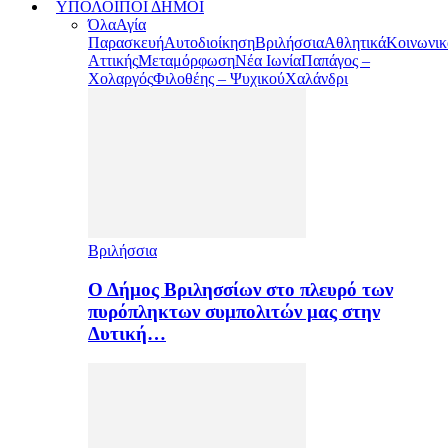
ΥΠΟΛΟΙΠΟΙ ΔΗΜΟΙ
Όλα
Αγία
Παρασκευή
Αυτοδιοίκηση
Βριλήσσια
Αθλητικά
Κοινωνικ
Αττικής
Μεταμόρφωση
Νέα Ιωνία
Παπάγος –
Χολαργός
Φιλοθέης – Ψυχικού
Χαλάνδρι
Βριλήσσια
Ο Δήμος Βριλησσίων στο πλευρό των
πυρόπληκτων συμπολιτών μας στην
Δυτική…