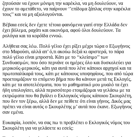
ζητούσαν να έχουν μόνιμη την καρέκλα, να μη δουλεύουν, να
έχουν το αμετάθετο, να παίρνουν ‘’επίδομα ξάπλας στην καρέκλα
τους’’ και να μη αξιολογούνται.
Βέβαια εσείς δεν έχετε τέτοια φαινόμενα γιατί στην Ελλάδα δεν
έχει βόλεμα, ραχάτι και οικονόμα, αφού όλοι δουλεύουν. Τα
ρολόγια και τα κορόϊδα εννοώ.
Αλήθεια σας λέω. Πολύ γέλιο έχει ρίξει μέχρι τώρα ο Εξωγήινος
στο Μαρούσι, αλλά απ’ ό,τι ακούω δεξιά κι αριστερά, το πάρα
πολύ γέλιο είναι μπροστά. Κάτι με το ‘‘κλείσιμο’’ των
Συνδυασμών, που όσο περνάνε οι ημέρες όλο και δυσκολεύει για
μερικούς-μερικούς, κάτι για αυτά που λένε κάποιοι αρχηγοί και τα
πρωτοπαλίκαρά τους, κάτι με κάποιους υποψηφίους, που από τώρα
προετοιμάζουν το επόμενο βήμα που θα κάνουν μετά τις Εκλογές,
κάτι με τα αποτελέσματα, που το μαθηματικό μου μυαλό τα έχει
ήδη υπολογίσει, αλλά περισσότερο ετοιμάζομαι να γελάσω με τα
εκτρώματα που θα βγάλει ο Εκλογικός νόμος κάποιου Σκουρλέτη,
που δεν τον ξέρω, αλλά δεν με πείθετε ότι είναι γήινος. Δικός μας
πρέπει να είναι αυτός ο Σκουρλέτης μ’ αυτά που έκανε. Εξωγήινος
σαν εμένα.
Ευκαιρία, λοιπόν, να σας πω τι προβλέπει ο Εκλογικός νόμος του
Σκουρλέτη για να γελάσετε κι εσείς: