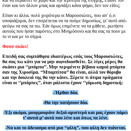
και να σεβαστεί το χώρο και την ιερότητα της στιγμής, έπιανε τον
έναν και τον άλλον μπας και αρπάξει κάνα ψήφο, δεν τον είδες;
Είπαν κι άλλα, πολύ χειρότερα οι Μαρουσιώτες, που απ’ ό,τι
υποψιάζομαι, δεν επιτρέπεται να τα πούμε δημοσίως, γι’ αυτό από-
φεύγω να σας τα πω. Εάν όμως επιμένετε να τα μάθετε, ρωτήστε
αυτούς που ήσαν παρόντες στο Μνημόσυνο και θα σας τα πουν με
το νι και με το σίγμα.
Φσσσ σκάει!
Επειδή σας συμπάθησα ιδιαιτέρως εσάς τους Μαρουσιώτες,
θα σας πω κάτι για να μην αιφνιδιασθείτε. Σε λίγες μέρες θα
σκάσει μια ‘’μπόμπα’’. Μην περιμένετε βέβαια καμιά μπόμπα
σαν της Χιροσίμα. ‘‘Μπομπίτσα’’ θα είναι, αλλά τον θόρυβο
και την δουλειά της θα την κάνει. Ξέρετε τι άτιμα πράγματα
είναι οι ‘’μπόμπες’’, όταν μάλιστα έχουν ‘’γόμωση δημοτική;
–
Ήρθαν δύο.
-Θα την πατήσουν δύο.
-Έξι ακόμα, μουρμουράνε δεξιά-αριστερά και μας έχουν πάρει
τ’ αυτιά μ’ αυτά που λένε και όπως τα λένε.
-Να και το άδειασμα από μια ‘‘φίλη’’, που φίλη
δεν πιάνεται.