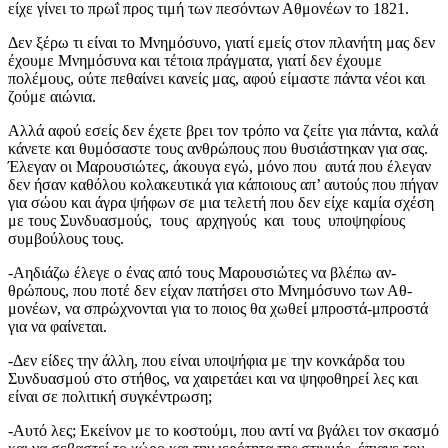
είχε γίνει το πρωΐ προς τιμή των πεσόντων Αθμονέων το 1821.
Δεν ξέρω τι είναι το Μνημόσυνο, γιατί εμείς στον πλανήτη μας δεν
έχουμε Μνημόσυνα και τέτοια πράγματα, γιατί δεν έχουμε
πολέμους, ούτε πεθαίνει κανείς μας, αφού είμαστε πάντα νέοι και
ζούμε αιώνια.
Αλλά αφού εσείς δεν έχετε βρει τον τρόπο να ζείτε για πάντα, καλά
κάνετε και θυμόσαστε τους ανθρώπους που θυσιάστηκαν για σας.
Έλεγαν οι Μαρουσιώτες, άκουγα εγώ, μόνο που αυτά που έλεγαν
δεν ήσαν καθόλου κολακευτικά για κάποιους απ’ αυτούς που πήγαν
για σώου και άγρα ψήφων σε μια τελετή που δεν είχε καμία σχέση
με τους Συνδυασμούς, τους αρχηγούς και τους υποψηφίους
συμβούλους τους.
-Αηδιάζω έλεγε ο ένας από τους Μαρουσιώτες να βλέπω αν-
θρώπους, που ποτέ δεν είχαν πατήσει στο Μνημόσυνο των Αθ-
μονέων, να σπρώχνονται για το ποιος θα χωθεί μπροστά-μπροστά
για να φαίνεται.
-Δεν είδες την άλλη, που είναι υποψήφια με την κονκάρδα του
Συνδυασμού στο στήθος, να χαιρετάει και να ψηφοθηρεί λες και
είναι σε πολιτική συγκέντρωση;
-Αυτό λες; Εκείνον με το κοστούμι, που αντί να βγάλει τον σκασμό