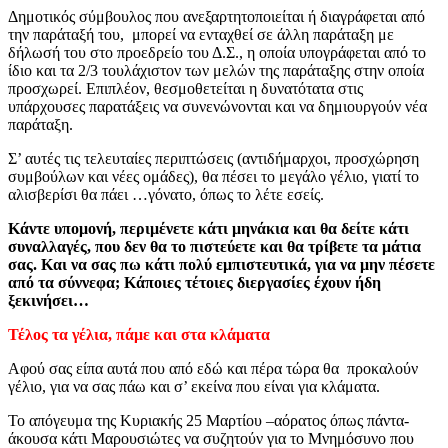
Δημοτικός σύμβουλος που ανεξαρτητοποιείται ή διαγράφεται από
την παράταξή του, μπορεί να ενταχθεί σε άλλη παράταξη με
δήλωσή του στο προεδρείο του Δ.Σ., η οποία υπογράφεται από το
ίδιο και τα 2/3 τουλάχιστον των μελών της παράταξης στην οποία
προσχωρεί. Επιπλέον, θεσμοθετείται η δυνατότατα στις
υπάρχουσες παρατάξεις να συνενώνονται και να δημιουργούν νέα
παράταξη.
Σ’ αυτές τις τελευταίες περιπτώσεις (αντιδήμαρχοι, προσχώρηση
συμβούλων και νέες ομάδες), θα πέσει το μεγάλο γέλιο, γιατί το
αλισβερίσι θα πάει …γόνατο, όπως το λέτε εσείς.
Κάντε υπομονή, περιμένετε κάτι μηνάκια και θα δείτε κάτι
συναλλαγές, που δεν θα το πιστεύετε και θα τρίβετε τα μάτια
σας. Και να σας πω κάτι πολύ εμπιστευτικά, για να μην πέσετε
από τα σύννεφα; Κάποιες τέτοιες διεργασίες έχουν ήδη
ξεκινήσει…
Τέλος τα γέλια, πάμε και στα κλάματα
Αφού σας είπα αυτά που από εδώ και πέρα τώρα θα προκαλούν
γέλιο, για να σας πάω και σ’ εκείνα που είναι για κλάματα.
Το απόγευμα της Κυριακής 25 Μαρτίου –αόρατος όπως πάντα-
άκουσα κάτι Μαρουσιώτες να συζητούν για το Μνημόσυνο που