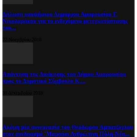
Δήλωση υποψήφιου Δημάρχου Αμαρουσίου Γ.
Νικολαράκου για το ενδεχόμενο μετεγκατάστασης
του...
22 Νοεμβρίου 2018
Απάντηση της Διοίκησης του Δήμου Αμαρουσίου
προς το Δημοτικό Σύμβουλο Κ....
31 Δεκεμβρίου 2018
Ακόμη μία συνεργασία του Θεόδωρου Αμπατζόγλου
στον συνδυασμό ¨Μαρούσι Ανθρώπινη Πόλη-Νέα...