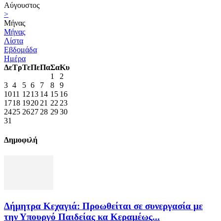
Αύγουστος
>
Μήνας
Μήνας
Λίστα
Εβδομάδα
Ημέρα
Δε
Τρ
Τε
Πε
Πα
Σα
Κυ
1
2
3
4
5
6
7
8
9
10
11
12
13
14
15
16
17
18
19
20
21
22
23
24
25
26
27
28
29
30
31
Δημοφιλή
Δήμητρα Κεχαγιά: Προωθείται σε συνεργασία με
την Υπουργό Παιδείας κα Κεραμέως...