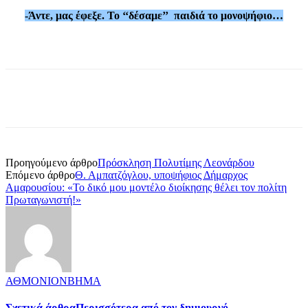
-Άντε, μας έφεξε. Το ‘‘δέσαμε’’ παιδιά το μονοψήφιο…
Προηγούμενο άρθρο
Πρόσκληση Πολυτίμης Λεονάρδου
Επόμενο άρθρο
Θ. Αμπατζόγλου, υποψήφιος Δήμαρχος
Αμαρουσίου: «Το δικό μου μοντέλο διοίκησης θέλει τον πολίτη
Πρωταγωνιστή!»
ΑΘΜΟΝΙΟΝΒΗΜΑ
Σχετικά άρθρα
Περισσότερα από τον δημιουργό