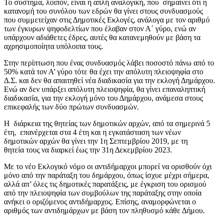
Το σύστημα, λοιπόν, είναι η απλή αναλογική, που σημαίνει ότι η
κατανομή του συνόλου των εδρών θα γίνει στους συνδυασμούς
που συμμετείχαν στις Δημοτικές Εκλογές, ανάλογα με τον αριθμό
των έγκυρων ψηφοδελτίων που έλαβαν στον Α΄ γύρο, ενώ αν
υπάρχουν αδιάθετες έδρες, αυτές θα κατανεμηθούν με βάση τα
αχρησιμοποίητα υπόλοιπα τους.
Στην περίπτωση που ένας συνδυασμός λάβει ποσοστό πάνω από το
50% κατά τον Α’ γύρο τότε θα έχει την απόλυτη πλειοψηφία στο
Δ.Σ. και δεν θα απαιτηθεί νέα διαδικασία για την εκλογή Δημάρχου.
Ενώ αν δεν υπάρξει απόλυτη πλειοψηφία, θα γίνει επαναληπτική
διαδικασία, για την εκλογή μόνο του Δημάρχου, ανάμεσα στους
επικεφαλής των δύο πρώτων συνδυασμών.
Η διάρκεια της θητείας των δημοτικών αρχών, από τα σημερινά 5
έτη, επανέρχεται στα 4 έτη και η εγκατάσταση των νέων
δημοτικών αρχών θα γίνει την 1η Σεπτεμβρίου 2019, με τη
θητεία τους να διαρκεί έως την 31η Δεκεμβρίου 2023.
Με το νέο Εκλογικό νόμο οι αντιδήμαρχοι μπορεί να ορισθούν όχι
μόνο από την παράταξη του δημάρχου, όπως ίσχυε μέχρι σήμερα,
αλλά απ’ όλες τις δημοτικές παρατάξεις, με έγκριση του ορισμού
από την πλειοψηφία των συμβούλων της παράταξης στην οποία
ανήκει ο οριζόμενος αντιδήμαρχος. Επίσης, αναμορφώνεται ο
αριθμός των αντιδημάρχων με βάση τον πληθυσμό κάθε Δήμου.