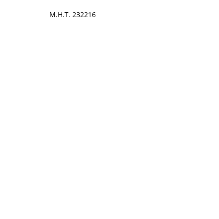
Μ.Η.Τ. 232216