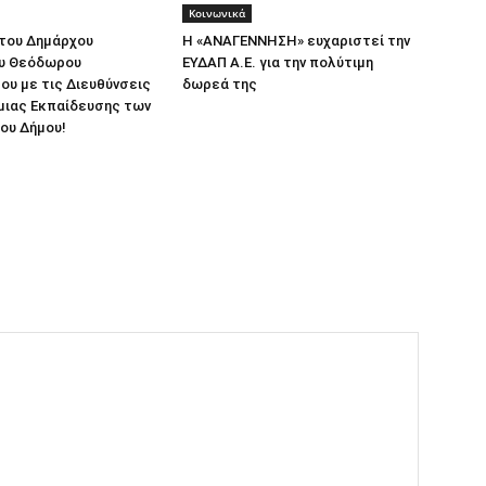
Κοινωνικά
 του Δημάρχου
Η «ΑΝΑΓΕΝΝΗΣΗ» ευχαριστεί την
υ Θεόδωρου
ΕΥΔΑΠ Α.Ε. για την πολύτιμη
υ με τις Διευθύνσεις
δωρεά της
ιας Εκπαίδευσης των
ου Δήμου!