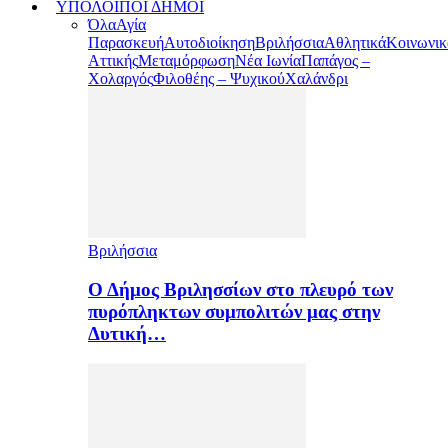
ΥΠΟΛΟΙΠΟΙ ΔΗΜΟΙ
Όλα
Αγία
Παρασκευή
Αυτοδιοίκηση
Βριλήσσια
Αθλητικά
Κοινωνικ
Αττικής
Μεταμόρφωση
Νέα Ιωνία
Παπάγος –
Χολαργός
Φιλοθέης – Ψυχικού
Χαλάνδρι
Βριλήσσια
Ο Δήμος Βριλησσίων στο πλευρό των
πυρόπληκτων συμπολιτών μας στην
Δυτική…