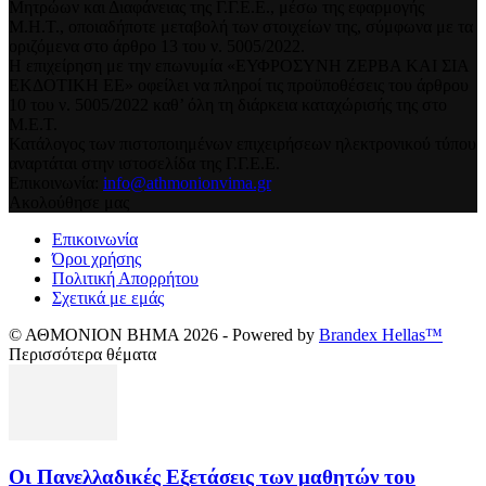
Μητρώων και Διαφάνειας της Γ.Γ.Ε.Ε., μέσω της εφαρμογής
Μ.Η.Τ., οποιαδήποτε μεταβολή των στοιχείων της, σύμφωνα με τα
οριζόμενα στο άρθρο 13 του ν. 5005/2022.
Η επιχείρηση με την επωνυμία «ΕΥΦΡΟΣΥΝΗ ΖΕΡΒΑ ΚΑΙ ΣΙΑ
ΕΚΔΟΤΙΚΗ ΕΕ» οφείλει να πληροί τις προϋποθέσεις του άρθρου
10 του ν. 5005/2022 καθ’ όλη τη διάρκεια καταχώρισής της στο
Μ.Ε.Τ.
Κατάλογος των πιστοποιημένων επιχειρήσεων ηλεκτρονικού τύπου
αναρτάται στην ιστοσελίδα της Γ.Γ.Ε.Ε.
Επικοινωνία:
info@athmonionvima.gr
Ακολούθησε μας
Επικοινωνία
Όροι χρήσης
Πολιτική Απορρήτου
Σχετικά με εμάς
© ΑΘΜΟΝΙΟΝ ΒΗΜΑ 2026 - Powered by
Brandex Hellas™
Περισσότερα θέματα
Οι Πανελλαδικές Εξετάσεις των μαθητών του