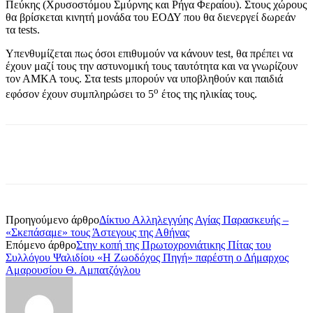
Πεύκης (Χρυσοστόμου Σμύρνης και Ρήγα Φεραίου). Στους χώρους
θα βρίσκεται κινητή μονάδα του ΕΟΔΥ που θα διενεργεί δωρεάν
τα tests.
Υπενθυμίζεται πως όσοι επιθυμούν να κάνουν test, θα πρέπει να
έχουν μαζί τους την αστυνομική τους ταυτότητα και να γνωρίζουν
τον ΑΜΚΑ τους. Στα tests μπορούν να υποβληθούν και παιδιά
ο
εφόσον έχουν συμπληρώσει το 5
έτος της ηλικίας τους.
Προηγούμενο άρθρο
Δίκτυο Αλληλεγγύης Αγίας Παρασκευής –
«Σκεπάσαμε» τους Άστεγους της Αθήνας
Επόμενο άρθρο
Στην κοπή της Πρωτοχρονιάτικης Πίτας του
Συλλόγου Ψαλιδίου «Η Ζωοδόχος Πηγή» παρέστη ο Δήμαρχος
Αμαρουσίου Θ. Αμπατζόγλου