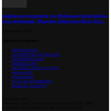
Ακόμη μία συνεργασία του Θεόδωρου Αμπατζόγλου
στον συνδυασμό ¨Μαρούσι Ανθρώπινη Πόλη-Νέα...
1 Ιανουαρίου 2019
Δημοφιλή κατηγορία
ΜΑΡΟΥΣΙ
3479
ΛΥΚΟΒΡΥΣΗ-ΠΕΥΚΗ
2204
ΠΕΡΙΦΕΡΕΙΑ
1448
ΚΗΦΙΣΙΑ
1288
ΜΕΛΙΣΣΙΑ-ΠΕΝΤΕΛΗ
1275
Διόνυσος
911
Χαλάνδρι
909
ΕΛΛΑΔΑ-ΚΟΣΜΟΣ
853
Ηράκλειο Αττικής
747
Σχετικά με εμάς
Υπουργείο Τύπου: Πιστοποίηση Ιστοσελίδας Α.Μ. 13643
ΕΥΦΡΟΣΥΝΗ ΖΕΡΒΑ ΚΑΙ ΣΙΑ ΕΚΔΟΤΙΚΗ ΕΕ