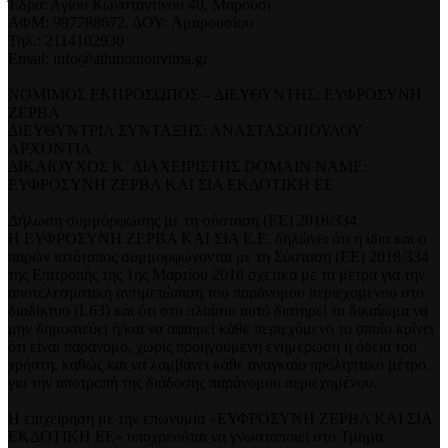
Έδρα: Αγίου Κωνσταντίνου 40, Μαρούσι
ΑΦΜ: 997788672, ΔΟΥ: Αμαρουσίου
Τηλ.: 2114102930
Email: info@athmonionvima.gr
ΝΟΜΙΜΟΣ ΕΚΠΡΟΣΩΠΟΣ – ΔΙΕΥΘΥΝΤΗΣ: ΕΥΦΡΟΣΥΝΗ
ΖΕΡΒΑ
ΔΙΕΥΘΥΝΤΡΙΑ ΣΥΝΤΑΞΗΣ: ΑΝΑΣΤΑΣΟΠΟΥΛΟΥ
ΑΡΧΟΝΤΙΑ
ΔΙΚΑΙΟΥΧΟΣ Κ` ΔΙΑΧΕΙΡΙΣΤΗΣ DOMAIN NAME:
ΕΥΦΡΟΣΥΝΗ ΖΕΡΒΑ ΚΑΙ ΣΙΑ ΕΚΔΟΤΙΚΗ ΕΕ
Δήλωση συμμόρφωσης με τη σύσταση (ΕΕ) 2018/334
Η ΕΥΦΡΟΣΥΝΗ ΖΕΡΒΑ ΚΑΙ ΣΙΑ Ε.Ε. δηλώνει ότι η ίδια και ο
παρών ιστότοπος συμμορφώνονται με τη Σύσταση (ΕΕ) 2018/334
της Επιτροπής της 1ης Μαρτίου 2018 σχετικά με τα μέτρα για την
αποτελεσματική αντιμετώπιση του παράνομου περιεχομένου στο
διαδίκτυο (L63) και ότι στο πλαίσιο αυτό διατηρεί το δικαίωμα να
μην δημοσιεύει ή/και να αφαιρεί κάθε περιεχόμενο το οποίο κρίνει
ότι είναι παράνομο, χωρίς προηγούμενη ενημέρωση ή άδεια του
χρήστη, καθώς και να λαμβάνει κάθε αναγκαίο προληπτικό μέτρο
για την αποτροπή της διάδοσης παράνομου περιεχομένου.
Η επιχείρηση με την επωνυμία «ΕΥΦΡΟΣΥΝΗ ΖΕΡΒΑ ΚΑΙ ΣΙΑ
ΕΚΔΟΤΙΚΗ ΕΕ» υποχρεούται να γνωστοποιεί στο Τμήμα