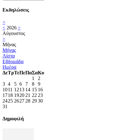
Εκδηλώσεις
<
<
2026
>
Αύγουστος
>
Μήνας
Μήνας
Λίστα
Εβδομάδα
Ημέρα
Δε
Τρ
Τε
Πε
Πα
Σα
Κυ
1
2
3
4
5
6
7
8
9
10
11
12
13
14
15
16
17
18
19
20
21
22
23
24
25
26
27
28
29
30
31
Δημοφιλή